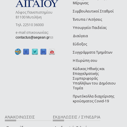
Μέριμνας
Συμβουλευτικοί Σταθμοί
Λόφος Πανεπιστημίου
81100 Μυτιλήνη
Έντυπα / Αιτήσεις
Τηλ. 22510 36000
Υπουργείο Παιδείας
e-mail επικοινωνίας:
Διαύγεια
(link sends e-mail)
contactus@aegean.gr
Εύδοξος
Συγγράμματα Τμημάτων
Η Ευρώπη σου
Κώδικας Ηθικής και
Επαγγελματικής
Συμπεριφοράς
Υπαλλήλων του Δημόσιου
Τομέα
Πρωτόκολλα διαχείρισης
κρούσματος Covid-19
ΑΝΑΚΟΙΝΩΣΕΙΣ
ΕΚΔΗΛΩΣΕΙΣ / ΣΥΝΕΔΡΙΑ