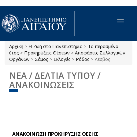
Παράκαμψη προς το κυρίως περιεχόμενο
Toggle
navigat
Αρχική
>
Η Ζωή στο Πανεπιστήμιο
>
Το περασμένο
Είστε εδώ
έτος
>
Προκηρύξεις Θέσεων
>
Αποφάσεις Συλλογικών
Οργάνων
>
Σάμος
>
Εκλογές
>
Ρόδος
>
Λέσβος
ΝΕΑ / ΔΕΛΤΙΑ ΤΥΠΟΥ /
ΑΝΑΚΟΙΝΩΣΕΙΣ
ΑΝΑΚΟΙΝΩΣΗ ΠΡΟΚΗΡΥΞΗΣ ΘΕΣΗΣ