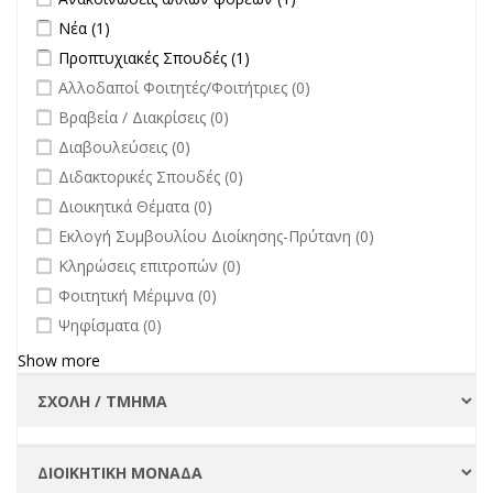
επικαιρότητα filter
άλλων φορέων filter
Apply Νέα filter
Apply Νέα filter
Νέα (1)
Apply Προπτυχιακές Σπουδές filter
Apply Προπτυχιακές Σπουδές
Προπτυχιακές Σπουδές (1)
filter
undefined
Αλλοδαποί Φοιτητές/Φοιτήτριες (0)
undefined
Βραβεία / Διακρίσεις (0)
undefined
Διαβουλεύσεις (0)
undefined
Διδακτορικές Σπουδές (0)
undefined
Διοικητικά Θέματα (0)
undefined
Εκλογή Συμβουλίου Διοίκησης-Πρύτανη (0)
undefined
Κληρώσεις επιτροπών (0)
undefined
Φοιτητική Μέριμνα (0)
undefined
Ψηφίσματα (0)
Show more