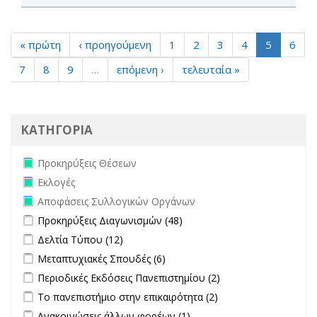
« πρώτη
‹ προηγούμενη
1
2
3
4
5
6
7
8
9
…
επόμενη ›
τελευταία »
ΚΑΤΗΓΟΡΙΑ
Remove Προκηρύξεις Θέσεων filter
Προκηρύξεις Θέσεων
Remove Εκλογές filter
Εκλογές
Remove Αποφάσεις Συλλογικών Οργάνων filter
Αποφάσεις Συλλογικών Οργάνων
Apply Προκηρύξεις Διαγωνισμών filter
Apply Προκηρύξεις
Προκηρύξεις Διαγωνισμών (48)
Διαγωνισμών filter
Apply Δελτία Τύπου filter
Apply Δελτία Τύπου filter
Δελτία Τύπου (12)
Apply Μεταπτυχιακές Σπουδές filter
Apply Μεταπτυχιακές Σπουδές
Μεταπτυχιακές Σπουδές (6)
filter
Apply Περιοδικές Εκδόσεις Πανεπιστημίου filter
Apply Περιοδικές
Περιοδικές Εκδόσεις Πανεπιστημίου (2)
Εκδόσεις
Apply Το πανεπιστήμιο στην επικαιρότητα filter
Apply Το
Το πανεπιστήμιο στην επικαιρότητα (2)
Πανεπιστημίου
πανεπιστήμιο στην
Apply Ανακοινώσεις άλλων φορέων filter
Apply Ανακοινώσεις
Ανακοινώσεις άλλων φορέων (1)
filter