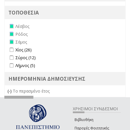
ΤΟΠΟΘΕΣΙΑ
Remove Λέσβος filter
Λέσβος
Remove Ρόδος filter
Ρόδος
Remove Σάμος filter
Σάμος
Apply Χίος filter
Apply Χίος filter
Χίος (26)
Apply Σύρος filter
Apply Σύρος filter
Σύρος (12)
Apply Λήμνος filter
Apply Λήμνος filter
Λήμνος (5)
ΗΜΕΡΟΜΗΝΙΑ ΔΗΜΟΣΙΕΥΣΗΣ
(-)
Remove Το περασμένο έτος filter
Το περασμένο έτος
ΧΡΗΣΙΜΟΙ ΣΥΝΔΕΣΜΟΙ
Βιβλιοθήκη
Παροχές Φοιτητικής