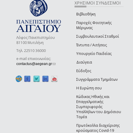
ΧΡΗΣΙΜΟΙ ΣΥΝΔΕΣΜΟΙ
Βιβλιοθήκη
Παροχές Φοιτητικής
Μέριμνας
Συμβουλευτικοί Σταθμοί
Λόφος Πανεπιστημίου
81100 Μυτιλήνη
Έντυπα / Αιτήσεις
Τηλ. 22510 36000
Υπουργείο Παιδείας
e-mail επικοινωνίας:
Διαύγεια
(link sends e-mail)
contactus@aegean.gr
Εύδοξος
Συγγράμματα Τμημάτων
Η Ευρώπη σου
Κώδικας Ηθικής και
Επαγγελματικής
Συμπεριφοράς
Υπαλλήλων του Δημόσιου
Τομέα
Πρωτόκολλα διαχείρισης
κρούσματος Covid-19