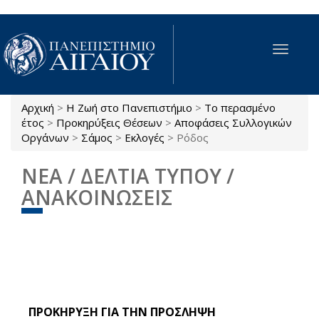
Παράκαμψη προς το κυρίως περιεχόμενο
Toggle
navigat
Αρχική
>
Η Ζωή στο Πανεπιστήμιο
>
Το περασμένο
Είστε εδώ
έτος
>
Προκηρύξεις Θέσεων
>
Αποφάσεις Συλλογικών
Οργάνων
>
Σάμος
>
Εκλογές
>
Ρόδος
ΝΕΑ / ΔΕΛΤΙΑ ΤΥΠΟΥ /
ΑΝΑΚΟΙΝΩΣΕΙΣ
ΠΡΟΚΗΡΥΞΗ ΓΙΑ ΤΗΝ ΠΡΟΣΛΗΨΗ