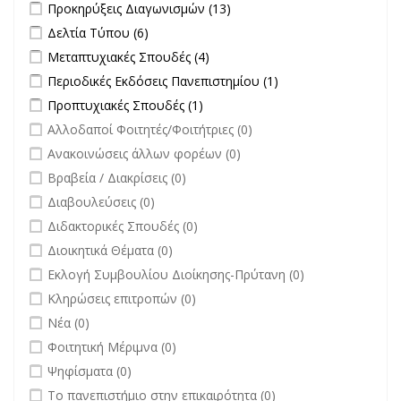
Apply Προκηρύξεις Διαγωνισμών filter
Apply Προκηρύξεις
Προκηρύξεις Διαγωνισμών (13)
Διαγωνισμών filter
Apply Δελτία Τύπου filter
Apply Δελτία Τύπου filter
Δελτία Τύπου (6)
Apply Μεταπτυχιακές Σπουδές filter
Apply Μεταπτυχιακές Σπουδές
Μεταπτυχιακές Σπουδές (4)
filter
Apply Περιοδικές Εκδόσεις Πανεπιστημίου filter
Apply Περιοδικές
Περιοδικές Εκδόσεις Πανεπιστημίου (1)
Εκδόσεις
Apply Προπτυχιακές Σπουδές filter
Apply Προπτυχιακές Σπουδές
Προπτυχιακές Σπουδές (1)
Πανεπιστημίου
filter
undefined
Αλλοδαποί Φοιτητές/Φοιτήτριες (0)
filter
undefined
Ανακοινώσεις άλλων φορέων (0)
undefined
Βραβεία / Διακρίσεις (0)
undefined
Διαβουλεύσεις (0)
undefined
Διδακτορικές Σπουδές (0)
undefined
Διοικητικά Θέματα (0)
undefined
Εκλογή Συμβουλίου Διοίκησης-Πρύτανη (0)
undefined
Κληρώσεις επιτροπών (0)
undefined
Νέα (0)
undefined
Φοιτητική Μέριμνα (0)
undefined
Ψηφίσματα (0)
undefined
Το πανεπιστήμιο στην επικαιρότητα (0)