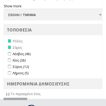
Show more
ΤΟΠΟΘΕΣΙΑ
Remove Ρόδος filter
Ρόδος
Remove Σάμος filter
Σάμος
Apply Λέσβος filter
Apply Λέσβος filter
Λέσβος (46)
Apply Χίος filter
Apply Χίος filter
Χίος (26)
Apply Σύρος filter
Apply Σύρος filter
Σύρος (12)
Apply Λήμνος filter
Apply Λήμνος filter
Λήμνος (5)
ΗΜΕΡΟΜΗΝΙΑ ΔΗΜΟΣΙΕΥΣΗΣ
(-)
Remove Το περασμένο έτος filter
Το περασμένο έτος