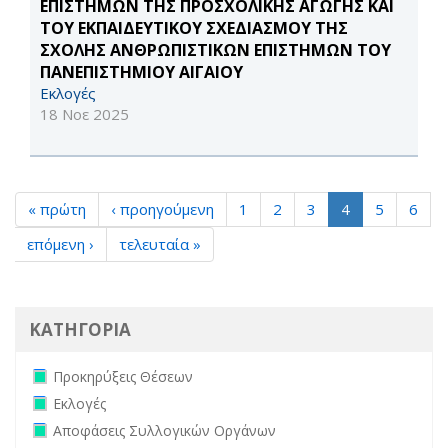
ΕΠΙΣΤΗΜΩΝ ΤΗΣ ΠΡΟΣΧΟΛΙΚΗΣ ΑΓΩΓΗΣ ΚΑΙ
ΤΟΥ ΕΚΠΑΙΔΕΥΤΙΚΟΥ ΣΧΕΔΙΑΣΜΟΥ ΤΗΣ
ΣΧΟΛΗΣ ΑΝΘΡΩΠΙΣΤΙΚΩΝ ΕΠΙΣΤΗΜΩΝ ΤΟΥ
ΠΑΝΕΠΙΣΤΗΜΙΟΥ ΑΙΓΑΙΟΥ
Εκλογές
18 Νοε 2025
« πρώτη
‹ προηγούμενη
1
2
3
4
5
6
επόμενη ›
τελευταία »
ΚΑΤΗΓΟΡΙΑ
Remove Προκηρύξεις Θέσεων filter
Προκηρύξεις Θέσεων
Remove Εκλογές filter
Εκλογές
Remove Αποφάσεις Συλλογικών Οργάνων filter
Αποφάσεις Συλλογικών Οργάνων