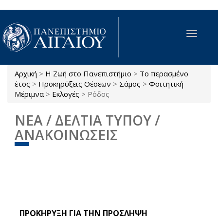
Παράκαμψη προς το κυρίως περιεχόμενο
Toggle
navigat
Αρχική
>
Η Ζωή στο Πανεπιστήμιο
>
Το περασμένο
Είστε εδώ
έτος
>
Προκηρύξεις Θέσεων
>
Σάμος
>
Φοιτητική
Μέριμνα
>
Εκλογές
>
Ρόδος
ΝΕΑ / ΔΕΛΤΙΑ ΤΥΠΟΥ /
ΑΝΑΚΟΙΝΩΣΕΙΣ
ΠΡΟΚΗΡΥΞΗ ΓΙΑ ΤΗΝ ΠΡΟΣΛΗΨΗ