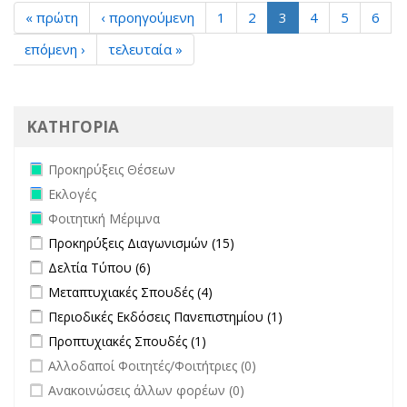
« πρώτη
‹ προηγούμενη
1
2
3
4
5
6
επόμενη ›
τελευταία »
ΚΑΤΗΓΟΡΙΑ
Remove Προκηρύξεις Θέσεων filter
Προκηρύξεις Θέσεων
Remove Εκλογές filter
Εκλογές
Remove Φοιτητική Μέριμνα filter
Φοιτητική Μέριμνα
Apply Προκηρύξεις Διαγωνισμών filter
Apply Προκηρύξεις
Προκηρύξεις Διαγωνισμών (15)
Διαγωνισμών filter
Apply Δελτία Τύπου filter
Apply Δελτία Τύπου filter
Δελτία Τύπου (6)
Apply Μεταπτυχιακές Σπουδές filter
Apply Μεταπτυχιακές Σπουδές
Μεταπτυχιακές Σπουδές (4)
filter
Apply Περιοδικές Εκδόσεις Πανεπιστημίου filter
Apply Περιοδικές
Περιοδικές Εκδόσεις Πανεπιστημίου (1)
Εκδόσεις
Apply Προπτυχιακές Σπουδές filter
Apply Προπτυχιακές Σπουδές
Προπτυχιακές Σπουδές (1)
Πανεπιστημίου
filter
undefined
Αλλοδαποί Φοιτητές/Φοιτήτριες (0)
filter
undefined
Ανακοινώσεις άλλων φορέων (0)