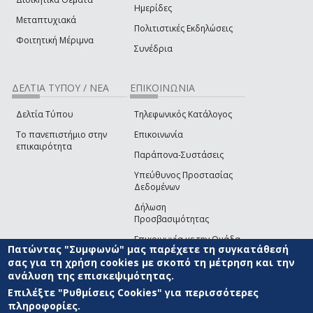
Ημερίδες
Μεταπτυχιακά
Πολιτιστικές Εκδηλώσεις
Φοιτητική Μέριμνα
Συνέδρια
ΔΕΛΤΙΑ ΤΥΠΟΥ / ΝΕΑ
ΕΠΙΚΟΙΝΩΝΙΑ
Δελτία Τύπου
Τηλεφωνικός Κατάλογος
Το πανεπιστήμιο στην
Επικοινωνία
επικαιρότητα
Παράπονα-Συστάσεις
Υπεύθυνος Προστασίας
Δεδομένων
Δήλωση
Προσβασιμότητας
Επικοινωνία με την Ομάδα
Πατώντας "Συμφωνώ" μας παρέχετε τη συγκατάθεσή
Ανάπτυξης του site
(link sends e-mail)
σας για τη χρήση cookies με σκοπό τη μέτρηση και την
ανάλυση της επισκεψιμότητας.
© ΠΑΝΕΠΙΣΤΗΜΙΟ ΑΙΓΑΙΟΥ
ΟΡΟΙ ΧΡΗΣΗΣ
ΠΟΛΙΤΙΚΗ COOKIES
ΟΜΑΔΑ
ΑΝΑΠΤΥΞΗΣ
Επιλέξτε "Ρυθμίσεις Cookies" για περισσότερες
πληροφορίες.