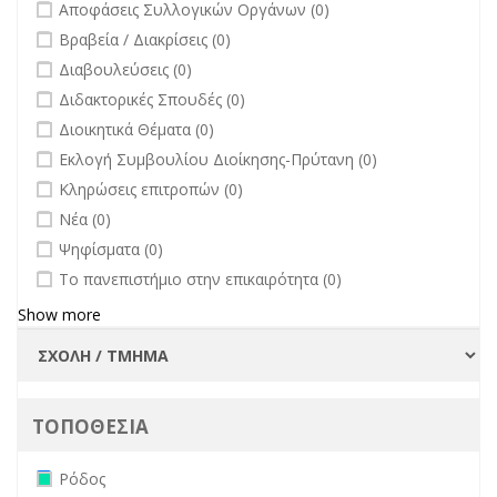
undefined
Αποφάσεις Συλλογικών Οργάνων (0)
undefined
Βραβεία / Διακρίσεις (0)
undefined
Διαβουλεύσεις (0)
undefined
Διδακτορικές Σπουδές (0)
undefined
Διοικητικά Θέματα (0)
undefined
Εκλογή Συμβουλίου Διοίκησης-Πρύτανη (0)
undefined
Κληρώσεις επιτροπών (0)
undefined
Νέα (0)
undefined
Ψηφίσματα (0)
undefined
Το πανεπιστήμιο στην επικαιρότητα (0)
Show more
ΤΟΠΟΘΕΣΙΑ
Remove Ρόδος filter
Ρόδος