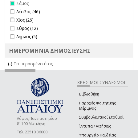
Remove Σάμος filter
Σάμος
Apply Λέσβος filter
Apply Λέσβος filter
Λέσβος (46)
Apply Χίος filter
Apply Χίος filter
Χίος (26)
Apply Σύρος filter
Apply Σύρος filter
Σύρος (12)
Apply Λήμνος filter
Apply Λήμνος filter
Λήμνος (5)
ΗΜΕΡΟΜΗΝΙΑ ΔΗΜΟΣΙΕΥΣΗΣ
(-)
Remove Το περασμένο έτος filter
Το περασμένο έτος
ΧΡΗΣΙΜΟΙ ΣΥΝΔΕΣΜΟΙ
Βιβλιοθήκη
Παροχές Φοιτητικής
Μέριμνας
Συμβουλευτικοί Σταθμοί
Λόφος Πανεπιστημίου
81100 Μυτιλήνη
Έντυπα / Αιτήσεις
Τηλ. 22510 36000
Υπουργείο Παιδείας