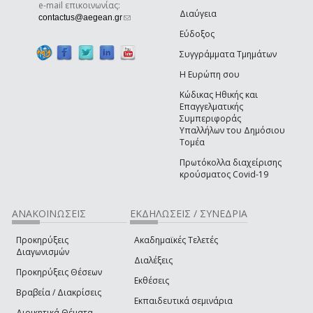
e-mail επικοινωνίας:
Διαύγεια
(link sends e-mail)
contactus@aegean.gr
Εύδοξος
Συγγράμματα Τμημάτων
Η Ευρώπη σου
Κώδικας Ηθικής και
Επαγγελματικής
Συμπεριφοράς
Υπαλλήλων του Δημόσιου
Τομέα
Πρωτόκολλα διαχείρισης
κρούσματος Covid-19
ΑΝΑΚΟΙΝΩΣΕΙΣ
ΕΚΔΗΛΩΣΕΙΣ / ΣΥΝΕΔΡΙΑ
Προκηρύξεις
Ακαδημαϊκές Τελετές
Διαγωνισμών
Διαλέξεις
Προκηρύξεις Θέσεων
Εκθέσεις
Βραβεία / Διακρίσεις
Εκπαιδευτικά σεμινάρια
Διοικητικά Θέματα