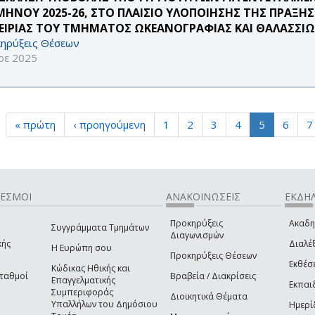
ΜΗΝΟΥ 2025-26, ΣΤΟ ΠΛΑΙΣΙΟ ΥΛΟΠΟΙΗΣΗΣ ΤΗΣ ΠΡΑΞΗ
ΕΙΡΙΑΣ ΤΟΥ ΤΜΗΜΑΤΟΣ ΩΚΕΑΝΟΓΡΑΦΙΑΣ ΚΑΙ ΘΑΛΑΣΣΙ
ηρύξεις Θέσεων
οε 2025
« πρώτη
‹ προηγούμενη
1
2
3
4
5
6
7
ΔΕΣΜΟΙ
ΑΝΑΚΟΙΝΩΣΕΙΣ
ΕΚΔΗΛ
Προκηρύξεις
Ακαδη
Συγγράμματα Τμημάτων
Διαγωνισμών
κής
Διαλέξ
Η Ευρώπη σου
Προκηρύξεις Θέσεων
Εκθέσ
Κώδικας Ηθικής και
Σταθμοί
Βραβεία / Διακρίσεις
Επαγγελματικής
Εκπαι
Συμπεριφοράς
Διοικητικά Θέματα
Υπαλλήλων του Δημόσιου
Ημερί