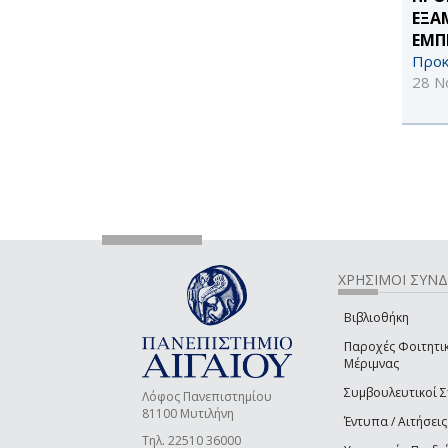
ΕΞΑ
ΕΜΠ
Προκ
28 Ν
ΧΡΗΣΙΜΟΙ ΣΥΝ
Βιβλιοθήκη
Παροχές Φοιτητι
Μέριμνας
Συμβουλευτικοί 
Λόφος Πανεπιστημίου
81100 Μυτιλήνη
Έντυπα / Αιτήσεις
Τηλ. 22510 36000