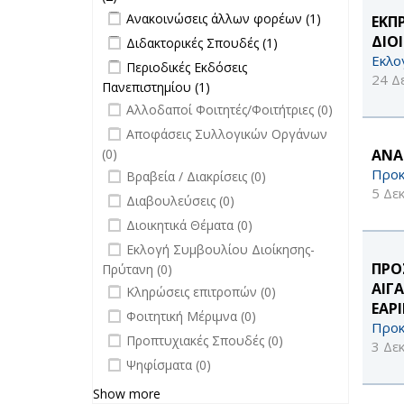
Apply Ανακοινώσεις άλλων φορέων
επικαιρότητα filter
Apply
Ανακοινώσεις άλλων φορέων (1)
ΕΚΠ
filter
Ανακοινώσεις
Apply Διδακτορικές Σπουδές filter
Apply
ΔΙΟ
Διδακτορικές Σπουδές (1)
άλλων
Διδακτορικές
Εκλο
Apply Περιοδικές Εκδόσεις
Περιοδικές Εκδόσεις
φορέων filter
Σπουδές
24 Δ
Πανεπιστημίου filter
Πανεπιστημίου (1)
Apply Περιοδικές
filter
undefined
Εκδόσεις
Αλλοδαποί Φοιτητές/Φοιτήτριες (0)
Πανεπιστημίου filter
undefined
Αποφάσεις Συλλογικών Οργάνων
(0)
ΑΝΑ
undefined
Προκ
Βραβεία / Διακρίσεις (0)
5 Δε
undefined
Διαβουλεύσεις (0)
undefined
Διοικητικά Θέματα (0)
undefined
Εκλογή Συμβουλίου Διοίκησης-
ΠΡΟ
Πρύτανη (0)
undefined
ΑΙΓ
Κληρώσεις επιτροπών (0)
ΕΑΡ
undefined
Φοιτητική Μέριμνα (0)
Προκ
undefined
Προπτυχιακές Σπουδές (0)
3 Δε
undefined
Ψηφίσματα (0)
Show more