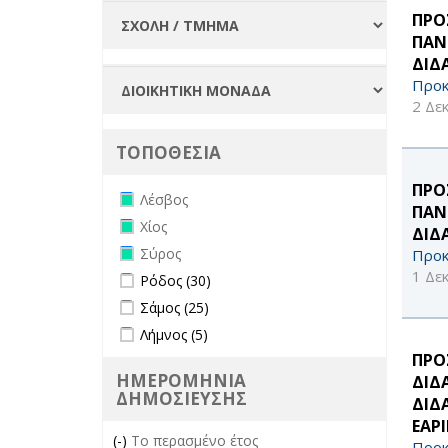
ΠΡΟ
ΠΑΝ
ΔΙΔ
Προκ
2 Δε
ΤΟΠΟΘΕΣΙΑ
ΠΡΟ
Remove Λέσβος filter
Λέσβος
ΠΑΝ
Remove Χίος filter
Χίος
ΔΙΔ
Remove Σύρος filter
Σύρος
Προκ
Apply Ρόδος filter
Apply Ρόδος filter
1 Δε
Ρόδος (30)
Apply Σάμος filter
Apply Σάμος filter
Σάμος (25)
Apply Λήμνος filter
Apply Λήμνος filter
Λήμνος (5)
ΠΡΟ
ΗΜΕΡΟΜΗΝΙΑ
ΔΙΔ
ΔΗΜΟΣΙΕΥΣΗΣ
ΔΙΔ
ΕΑΡ
(-)
Remove Το περασμένο έτος filter
Το περασμένο έτος
Προκ