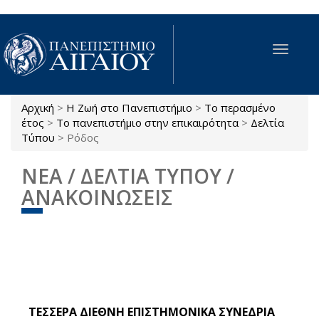
Παράκαμψη προς το κυρίως περιεχόμενο
Toggle
navigat
Αρχική
>
Η Ζωή στο Πανεπιστήμιο
>
Το περασμένο
Είστε εδώ
έτος
>
Το πανεπιστήμιο στην επικαιρότητα
>
Δελτία
Τύπου
>
Ρόδος
ΝΕΑ / ΔΕΛΤΙΑ ΤΥΠΟΥ /
ΑΝΑΚΟΙΝΩΣΕΙΣ
ΤΕΣΣΕΡΑ ΔΙΕΘΝΗ ΕΠΙΣΤΗΜΟΝΙΚΑ ΣΥΝΕΔΡΙΑ