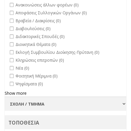
undefined
Ανακοινώσεις άλλων φορέων (0)
undefined
Αποφάσεις Συλλογικών Οργάνων (0)
undefined
Βραβεία / Διακρίσεις (0)
undefined
Διαβουλεύσεις (0)
undefined
Διδακτορικές Σπουδές (0)
undefined
Διοικητικά Θέματα (0)
undefined
Εκλογή Συμβουλίου Διοίκησης-Πρύτανη (0)
undefined
Κληρώσεις επιτροπών (0)
undefined
Νέα (0)
undefined
Φοιτητική Μέριμνα (0)
undefined
Ψηφίσματα (0)
Show more
ΤΟΠΟΘΕΣΙΑ