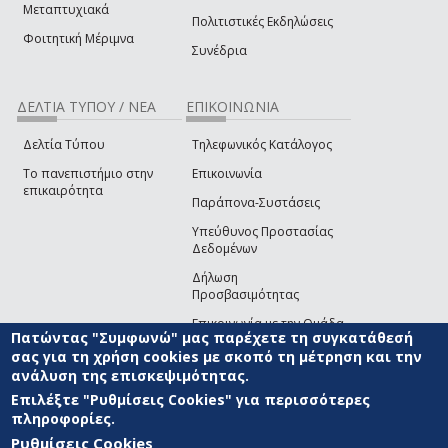
Μεταπτυχιακά
Πολιτιστικές Εκδηλώσεις
Φοιτητική Μέριμνα
Συνέδρια
ΔΕΛΤΙΑ ΤΥΠΟΥ / ΝΕΑ
ΕΠΙΚΟΙΝΩΝΙΑ
Δελτία Τύπου
Τηλεφωνικός Κατάλογος
Το πανεπιστήμιο στην
Επικοινωνία
επικαιρότητα
Παράπονα-Συστάσεις
Υπεύθυνος Προστασίας
Δεδομένων
Δήλωση
Προσβασιμότητας
Επικοινωνία με την Ομάδα
Πατώντας "Συμφωνώ" μας παρέχετε τη συγκατάθεσή
Ανάπτυξης του site
(link sends e-mail)
σας για τη χρήση cookies με σκοπό τη μέτρηση και την
ανάλυση της επισκεψιμότητας.
© ΠΑΝΕΠΙΣΤΗΜΙΟ ΑΙΓΑΙΟΥ
ΟΡΟΙ ΧΡΗΣΗΣ
ΠΟΛΙΤΙΚΗ COOKIES
ΟΜΑΔΑ
ΑΝΑΠΤΥΞΗΣ
Επιλέξτε "Ρυθμίσεις Cookies" για περισσότερες
πληροφορίες.
Ρυθμίσεις Cookies