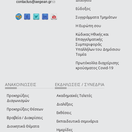
Διαύγεια
(link sends e-mail)
contactus@aegean.gr
Εύδοξος
Συγγράμματα Τμημάτων
Η Ευρώπη σου
Κώδικας Ηθικής και
Επαγγελματικής
Συμπεριφοράς
Υπαλλήλων του Δημόσιου
Τομέα
Πρωτόκολλα διαχείρισης
κρούσματος Covid-19
ΑΝΑΚΟΙΝΩΣΕΙΣ
ΕΚΔΗΛΩΣΕΙΣ / ΣΥΝΕΔΡΙΑ
Προκηρύξεις
Ακαδημαϊκές Τελετές
Διαγωνισμών
Διαλέξεις
Προκηρύξεις Θέσεων
Εκθέσεις
Βραβεία / Διακρίσεις
Εκπαιδευτικά σεμινάρια
Διοικητικά Θέματα
Ημερίδες