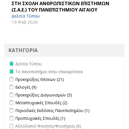
ΣΤΗ ΣΧΟΛΗ ΑΝΘΡΩΠΙΣΤΙΚΩΝ ΕΠΙΣΤΗΜΩΝ
(Σ.Α.Ε.) ΤΟΥ ΠΑΝΕΠΙΣΤΗΜΙΟΥ ΑΙΓΑΙΟΥ
Δελτία Τύπου
19 Φεβ 2026
ΚΑΤΗΓΟΡΙΑ
Remove Δελτία Τύπου filter
Δελτία Τύπου
Remove Το πανεπιστήμιο στην επικαιρότητα filter
Το πανεπιστήμιο στην επικαιρότητα
Apply Προκηρύξεις Θέσεων filter
Apply Προκηρύξεις Θέσεων
Προκηρύξεις Θέσεων (21)
filter
Apply Εκλογές filter
Apply Εκλογές filter
Εκλογές (9)
Apply Προκηρύξεις Διαγωνισμών filter
Apply Προκηρύξεις
Προκηρύξεις Διαγωνισμών (5)
Διαγωνισμών filter
Apply Μεταπτυχιακές Σπουδές filter
Apply Μεταπτυχιακές Σπουδές
Μεταπτυχιακές Σπουδές (2)
filter
Apply Περιοδικές Εκδόσεις Πανεπιστημίου filter
Apply Περιοδικές
Περιοδικές Εκδόσεις Πανεπιστημίου (1)
Εκδόσεις
Apply Προπτυχιακές Σπουδές filter
Apply Προπτυχιακές Σπουδές
Προπτυχιακές Σπουδές (1)
Πανεπιστημίου
filter
undefined
Αλλοδαποί Φοιτητές/Φοιτήτριες (0)
filter