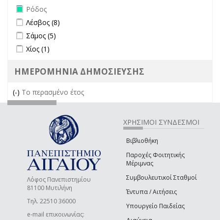
Remove Ρόδος filter
Ρόδος
Apply Λέσβος filter
Apply Λέσβος filter
Λέσβος (8)
Apply Σάμος filter
Apply Σάμος filter
Σάμος (5)
Apply Χίος filter
Apply Χίος filter
Χίος (1)
ΗΜΕΡΟΜΗΝΙΑ ΔΗΜΟΣΙΕΥΣΗΣ
(-)
Remove Το περασμένο έτος filter
Το περασμένο έτος
ΧΡΗΣΙΜΟΙ ΣΥΝΔΕΣΜΟΙ
Βιβλιοθήκη
Παροχές Φοιτητικής
Μέριμνας
Συμβουλευτικοί Σταθμοί
Λόφος Πανεπιστημίου
81100 Μυτιλήνη
Έντυπα / Αιτήσεις
Τηλ. 22510 36000
Υπουργείο Παιδείας
e-mail επικοινωνίας: