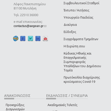
Συμβουλευτικοί Σταθμοί
Λόφος Πανεπιστημίου
81100 Μυτιλήνη
Έντυπα / Αιτήσεις
Τηλ. 22510 36000
Υπουργείο Παιδείας
e-mail επικοινωνίας:
Διαύγεια
(link sends e-mail)
contactus@aegean.gr
Εύδοξος
Συγγράμματα Τμημάτων
Η Ευρώπη σου
Κώδικας Ηθικής και
Επαγγελματικής
Συμπεριφοράς
Υπαλλήλων του Δημόσιου
Τομέα
Πρωτόκολλα διαχείρισης
κρούσματος Covid-19
ΑΝΑΚΟΙΝΩΣΕΙΣ
ΕΚΔΗΛΩΣΕΙΣ / ΣΥΝΕΔΡΙΑ
Προκηρύξεις
Ακαδημαϊκές Τελετές
Διαγωνισμών