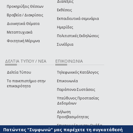
Διαλέξεις
Προκηρύξεις Θέσεων
Εκθέσεις
Βραβεία / Διακρίσεις
Εκπαιδευτικά σεμινάρια
Διοικητικά Θέματα
Ημερίδες
Μεταπτυχιακά
Πολιτιστικές Εκδηλώσεις
Φοιτητική Μέριμνα
Συνέδρια
ΔΕΛΤΙΑ ΤΥΠΟΥ / ΝΕΑ
ΕΠΙΚΟΙΝΩΝΙΑ
Δελτία Τύπου
Τηλεφωνικός Κατάλογος
Το πανεπιστήμιο στην
Επικοινωνία
επικαιρότητα
Παράπονα-Συστάσεις
Υπεύθυνος Προστασίας
Δεδομένων
Δήλωση
Προσβασιμότητας
Επικοινωνία με την Ομάδα
Πατώντας "Συμφωνώ" μας παρέχετε τη συγκατάθεσή
Ανάπτυξης του site
(link sends e-mail)