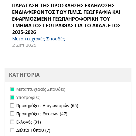
ΠΑΡΑΤΑΣΗ ΤΗΣ ΠΡΟΣΚΛΗΣΗΣ ΕΚΔΗΛΩΣΗΣ
ΕΝΔΙΑΦΕΡΟΝΤΟΣ ΤΟΥ Π.Μ.Σ. ΓΕΩΓΡΑΦΙΑ ΚΑΙ
ΕΦΑΡΜΟΣΜΕΝΗ ΓΕΩΠΛΗΡΟΦΟΡΙΚΗ ΤΟΥ
ΤΜΗΜΑΤΟΣ ΓΕΩΓΡΑΦΙΑΣ ΓΙΑ ΤΟ ΑΚΑΔ. ΕΤΟΣ
2025-2026
Μεταπτυχιακές Σπουδές
2 Σεπ 2025
ΚΑΤΗΓΟΡΙΑ
Remove Μεταπτυχιακές Σπουδές filter
Μεταπτυχιακές Σπουδές
Remove Υποτροφίες filter
Υποτροφίες
Apply Προκηρύξεις Διαγωνισμών filter
Apply Προκηρύξεις
Προκηρύξεις Διαγωνισμών (65)
Διαγωνισμών filter
Apply Προκηρύξεις Θέσεων filter
Apply Προκηρύξεις Θέσεων
Προκηρύξεις Θέσεων (47)
filter
Apply Εκλογές filter
Apply Εκλογές filter
Εκλογές (31)
Apply Δελτία Τύπου filter
Apply Δελτία Τύπου filter
Δελτία Τύπου (7)