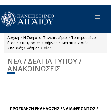
Παράκαμψη προς το κυρίως περιεχόμενο
Toggle
navigat
Αρχική
>
Η Ζωή στο Πανεπιστήμιο
>
Το περασμένο
Είστε εδώ
έτος
>
Υποτροφίες
>
Λήμνος
>
Μεταπτυχιακές
Σπουδές
>
Λέσβος
>
Χίος
ΝΕΑ / ΔΕΛΤΙΑ ΤΥΠΟΥ /
ΑΝΑΚΟΙΝΩΣΕΙΣ
ΠΡΟΣΚΛΗΣΗ ΕΚΔΗΛΩΣΗΣ ΕΝΔΙΑΦΕΡΟΝΤΟΣ /