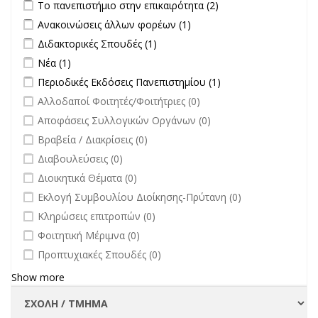
Apply Το πανεπιστήμιο στην επικαιρότητα filter
Apply Το
Το πανεπιστήμιο στην επικαιρότητα (2)
πανεπιστήμιο στην
Apply Ανακοινώσεις άλλων φορέων filter
Apply Ανακοινώσεις
Ανακοινώσεις άλλων φορέων (1)
επικαιρότητα filter
άλλων φορέων filter
Apply Διδακτορικές Σπουδές filter
Apply Διδακτορικές Σπουδές
Διδακτορικές Σπουδές (1)
filter
Apply Νέα filter
Apply Νέα filter
Νέα (1)
Apply Περιοδικές Εκδόσεις Πανεπιστημίου filter
Apply Περιοδικές
Περιοδικές Εκδόσεις Πανεπιστημίου (1)
Εκδόσεις
undefined
Αλλοδαποί Φοιτητές/Φοιτήτριες (0)
Πανεπιστημίου
undefined
Αποφάσεις Συλλογικών Οργάνων (0)
filter
undefined
Βραβεία / Διακρίσεις (0)
undefined
Διαβουλεύσεις (0)
undefined
Διοικητικά Θέματα (0)
undefined
Εκλογή Συμβουλίου Διοίκησης-Πρύτανη (0)
undefined
Κληρώσεις επιτροπών (0)
undefined
Φοιτητική Μέριμνα (0)
undefined
Προπτυχιακές Σπουδές (0)
Show more