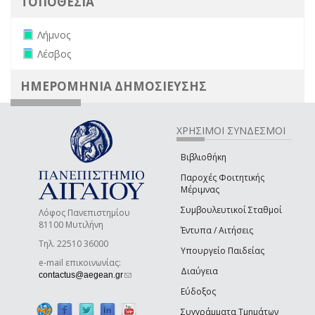
ΤΟΠΟΘΕΣΙΑ
Remove Λήμνος filter
Λήμνος
Remove Λέσβος filter
Λέσβος
ΗΜΕΡΟΜΗΝΙΑ ΔΗΜΟΣΙΕΥΣΗΣ
ΧΡΗΣΙΜΟΙ ΣΥΝΔΕΣΜΟΙ
Βιβλιοθήκη
Παροχές Φοιτητικής
Μέριμνας
Συμβουλευτικοί Σταθμοί
Λόφος Πανεπιστημίου
81100 Μυτιλήνη
Έντυπα / Αιτήσεις
Τηλ. 22510 36000
Υπουργείο Παιδείας
e-mail επικοινωνίας:
Διαύγεια
(link sends e-mail)
contactus@aegean.gr
Εύδοξος
Συγγράμματα Τμημάτων