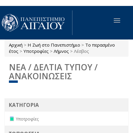
Παράκαμψη προς το κυρίως περιεχόμενο
Toggle
navigat
Αρχική
>
Η Ζωή στο Πανεπιστήμιο
>
Το περασμένο
Είστε εδώ
έτος
>
Υποτροφίες
>
Λήμνος
>
Λέσβος
ΝΕΑ / ΔΕΛΤΙΑ ΤΥΠΟΥ /
ΑΝΑΚΟΙΝΩΣΕΙΣ
ΚΑΤΗΓΟΡΙΑ
Remove Υποτροφίες filter
Υποτροφίες