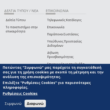
ΔΕΛΤΙΑ ΤΥΠΟΥ / ΝΕΑ
ΕΠΙΚΟΙΝΩΝΙΑ
Δελτία Τύπου
Τηλεφωνικός Κατάλογος
Το πανεπιστήμιο στην
Επικοινωνία
επικαιρότητα
Παράπονα-Συστάσεις
Υπεύθυνος Προστασίας
Δεδομένων
Δήλωση
Προσβασιμότητας
Επικοινωνία με την Ομάδα
Πατώντας "Συμφωνώ" μας παρέχετε τη συγκατάθεσή
Ανάπτυξης του site
(link sends e-mail)
σας για τη χρήση cookies με σκοπό τη μέτρηση και την
ανάλυση της επισκεψιμότητας.
© ΠΑΝΕΠΙΣΤΗΜΙΟ ΑΙΓΑΙΟΥ
ΟΡΟΙ ΧΡΗΣΗΣ
ΠΟΛΙΤΙΚΗ COOKIES
ΟΜΑΔΑ
ΑΝΑΠΤΥΞΗΣ
Επιλέξτε "Ρυθμίσεις Cookies" για περισσότερες
πληροφορίες.
Ρυθμίσεις Cookies
Συμφωνώ
Διαφωνώ