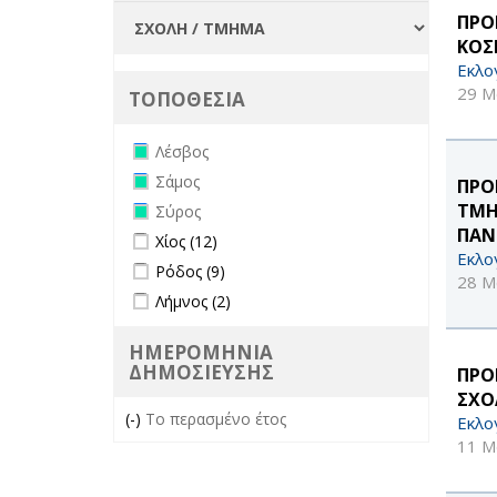
ΠΡΟ
ΚΟΣ
Εκλο
29 Μ
ΤΟΠΟΘΕΣΙΑ
Remove Λέσβος filter
Λέσβος
Remove Σάμος filter
Σάμος
ΠΡΟ
Remove Σύρος filter
ΤΜΗ
Σύρος
ΠΑΝΕ
Apply Χίος filter
Apply Χίος filter
Χίος (12)
Εκλο
Apply Ρόδος filter
Apply Ρόδος filter
Ρόδος (9)
28 Μ
Apply Λήμνος filter
Apply Λήμνος filter
Λήμνος (2)
ΗΜΕΡΟΜΗΝΙΑ
ΔΗΜΟΣΙΕΥΣΗΣ
ΠΡΟ
ΣΧΟ
(-)
Remove Το περασμένο έτος filter
Το περασμένο έτος
Εκλο
11 Μ