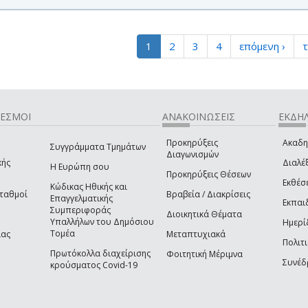
1
2
3
4
επόμενη ›
τ
ΔΕΣΜΟΙ
ΑΝΑΚΟΙΝΩΣΕΙΣ
ΕΚΔΗΛ
Προκηρύξεις
Ακαδη
Συγγράμματα Τμημάτων
Διαγωνισμών
κής
Διαλέξ
Η Ευρώπη σου
Προκηρύξεις Θέσεων
Εκθέσ
Κώδικας Ηθικής και
Σταθμοί
Βραβεία / Διακρίσεις
Επαγγελματικής
Εκπαι
Συμπεριφοράς
Διοικητικά Θέματα
Υπαλλήλων του Δημόσιου
Ημερί
Τομέα
ίας
Μεταπτυχιακά
Πολιτι
Πρωτόκολλα διαχείρισης
Φοιτητική Μέριμνα
Συνέδ
κρούσματος Covid-19