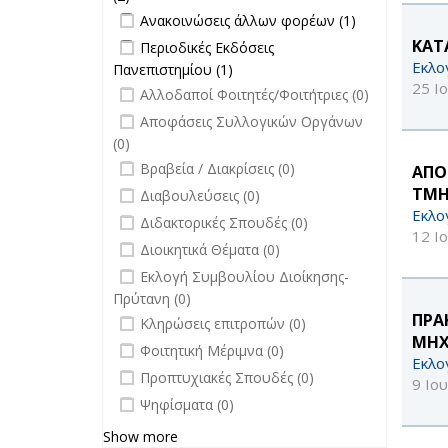
Apply Ανακοινώσεις άλλων φορέων
επικαιρότητα filter
Apply
Ανακοινώσεις άλλων φορέων (1)
filter
Ανακοινώσεις
Apply Περιοδικές Εκδόσεις
ΚΑΤ
Περιοδικές Εκδόσεις
άλλων
Πανεπιστημίου filter
Εκλο
Πανεπιστημίου (1)
Apply Περιοδικές
φορέων filter
25 Ι
undefined
Εκδόσεις
Αλλοδαποί Φοιτητές/Φοιτήτριες (0)
Πανεπιστημίου filter
undefined
Αποφάσεις Συλλογικών Οργάνων
(0)
undefined
Βραβεία / Διακρίσεις (0)
ΑΠΟ
undefined
ΤΜΗ
Διαβουλεύσεις (0)
Εκλο
undefined
Διδακτορικές Σπουδές (0)
12 Ι
undefined
Διοικητικά Θέματα (0)
undefined
Εκλογή Συμβουλίου Διοίκησης-
Πρύτανη (0)
undefined
ΠΡΑ
Κληρώσεις επιτροπών (0)
ΜΗΧ
undefined
Φοιτητική Μέριμνα (0)
Εκλο
undefined
Προπτυχιακές Σπουδές (0)
9 Ιο
undefined
Ψηφίσματα (0)
Show more