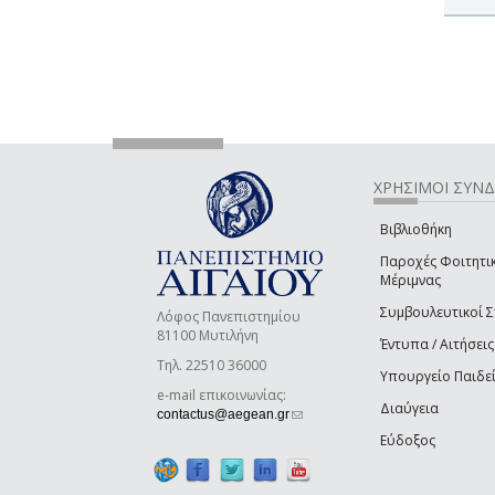
ΧΡΗΣΙΜΟΙ ΣΥΝ
Βιβλιοθήκη
Παροχές Φοιτητι
Μέριμνας
Συμβουλευτικοί 
Λόφος Πανεπιστημίου
81100 Μυτιλήνη
Έντυπα / Αιτήσεις
Τηλ. 22510 36000
Υπουργείο Παιδε
e-mail επικοινωνίας:
Διαύγεια
(link sends e-mail)
contactus@aegean.gr
Εύδοξος