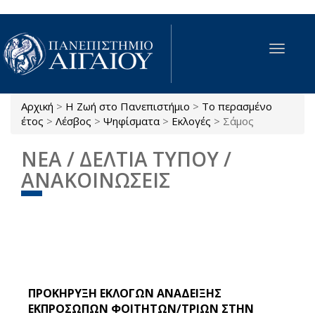
Παράκαμψη προς το κυρίως περιεχόμενο
Toggle
navigat
Αρχική
>
Η Ζωή στο Πανεπιστήμιο
>
Το περασμένο
Είστε εδώ
έτος
>
Λέσβος
>
Ψηφίσματα
>
Εκλογές
>
Σάμος
ΝΕΑ / ΔΕΛΤΙΑ ΤΥΠΟΥ /
ΑΝΑΚΟΙΝΩΣΕΙΣ
ΠΡΟΚΗΡΥΞΗ ΕΚΛΟΓΩΝ ΑΝΑΔΕΙΞΗΣ
ΕΚΠΡΟΣΩΠΩΝ ΦΟΙΤΗΤΩΝ/ΤΡΙΩΝ ΣΤΗΝ