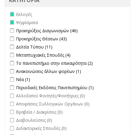
ΚΑΤΗΓΟΡΙΑ
Remove Εκλογές filter
Εκλογές
Remove Ψηφίσματα filter
Ψηφίσματα
Apply Προκηρύξεις Διαγωνισμών filter
Apply Προκηρύξεις
Προκηρύξεις Διαγωνισμών (46)
Διαγωνισμών filter
Apply Προκηρύξεις Θέσεων filter
Apply Προκηρύξεις Θέσεων
Προκηρύξεις Θέσεων (43)
filter
Apply Δελτία Τύπου filter
Apply Δελτία Τύπου filter
Δελτία Τύπου (11)
Apply Μεταπτυχιακές Σπουδές filter
Apply Μεταπτυχιακές Σπουδές
Μεταπτυχιακές Σπουδές (4)
filter
Apply Το πανεπιστήμιο στην επικαιρότητα filter
Apply Το
Το πανεπιστήμιο στην επικαιρότητα (2)
πανεπιστήμιο στην
Apply Ανακοινώσεις άλλων φορέων filter
Apply Ανακοινώσεις
Ανακοινώσεις άλλων φορέων (1)
επικαιρότητα filter
άλλων φορέων filter
Apply Νέα filter
Apply Νέα filter
Νέα (1)
Apply Περιοδικές Εκδόσεις Πανεπιστημίου filter
Apply Περιοδικές
Περιοδικές Εκδόσεις Πανεπιστημίου (1)
Εκδόσεις
undefined
Αλλοδαποί Φοιτητές/Φοιτήτριες (0)
Πανεπιστημίου
undefined
Αποφάσεις Συλλογικών Οργάνων (0)
filter
undefined
Βραβεία / Διακρίσεις (0)
undefined
Διαβουλεύσεις (0)
undefined
Διδακτορικές Σπουδές (0)
undefined