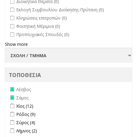
Διοικητικά Θέματα (0)
undefined
Εκλογή Συμβουλίου Διοίκησης-Πρύτανη (0)
undefined
Κληρώσεις επιτροπών (0)
undefined
Φοιτητική Μέριμνα (0)
undefined
Προπτυχιακές Σπουδές (0)
Show more
ΤΟΠΟΘΕΣΙΑ
Remove Λέσβος filter
Λέσβος
Remove Σάμος filter
Σάμος
Apply Χίος filter
Apply Χίος filter
Χίος (12)
Apply Ρόδος filter
Apply Ρόδος filter
Ρόδος (9)
Apply Σύρος filter
Apply Σύρος filter
Σύρος (4)
Apply Λήμνος filter
Apply Λήμνος filter
Λήμνος (2)