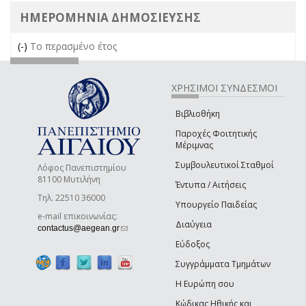
ΗΜΕΡΟΜΗΝΙΑ ΔΗΜΟΣΙΕΥΣΗΣ
(-)
Remove Το περασμένο έτος filter
Το περασμένο έτος
ΧΡΗΣΙΜΟΙ ΣΥΝΔΕΣΜΟΙ
Βιβλιοθήκη
Παροχές Φοιτητικής
Μέριμνας
Συμβουλευτικοί Σταθμοί
Λόφος Πανεπιστημίου
81100 Μυτιλήνη
Έντυπα / Αιτήσεις
Τηλ. 22510 36000
Υπουργείο Παιδείας
e-mail επικοινωνίας:
Διαύγεια
(link sends e-mail)
contactus@aegean.gr
Εύδοξος
Συγγράμματα Τμημάτων
Η Ευρώπη σου
Κώδικας Ηθικής και