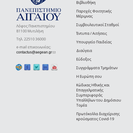
Βιβλιοθήκη
Παροχές Φοιτητικής
Μέριμνας
Συμβουλευτικοί Σταθμοί
Λόφος Πανεπιστημίου
81100 Μυτιλήνη
Έντυπα / Αιτήσεις
Τηλ. 22510 36000
Υπουργείο Παιδείας
e-mail επικοινωνίας:
Διαύγεια
(link sends e-mail)
contactus@aegean.gr
Εύδοξος
Συγγράμματα Τμημάτων
Η Ευρώπη σου
Κώδικας Ηθικής και
Επαγγελματικής
Συμπεριφοράς
Υπαλλήλων του Δημόσιου
Τομέα
Πρωτόκολλα διαχείρισης
κρούσματος Covid-19