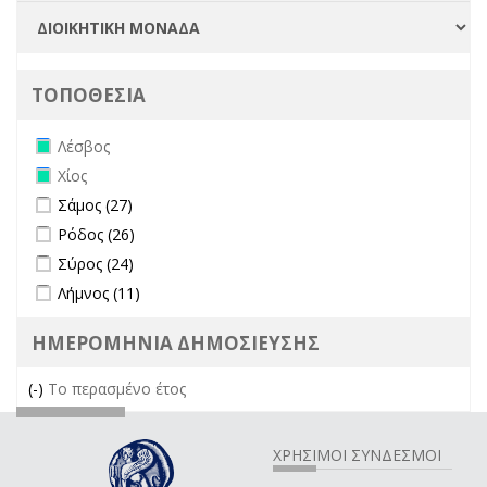
ΤΟΠΟΘΕΣΙΑ
Remove Λέσβος filter
Λέσβος
Remove Χίος filter
Χίος
Apply Σάμος filter
Apply Σάμος filter
Σάμος (27)
Apply Ρόδος filter
Apply Ρόδος filter
Ρόδος (26)
Apply Σύρος filter
Apply Σύρος filter
Σύρος (24)
Apply Λήμνος filter
Apply Λήμνος filter
Λήμνος (11)
ΗΜΕΡΟΜΗΝΙΑ ΔΗΜΟΣΙΕΥΣΗΣ
(-)
Remove Το περασμένο έτος filter
Το περασμένο έτος
ΧΡΗΣΙΜΟΙ ΣΥΝΔΕΣΜΟΙ