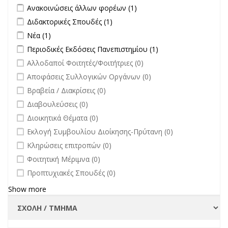
πανεπιστήμιο στην
Apply Ανακοινώσεις άλλων φορέων filter
Apply Ανακοινώσεις
Ανακοινώσεις άλλων φορέων (1)
επικαιρότητα filter
άλλων φορέων filter
Apply Διδακτορικές Σπουδές filter
Apply Διδακτορικές Σπουδές
Διδακτορικές Σπουδές (1)
filter
Apply Νέα filter
Apply Νέα filter
Νέα (1)
Apply Περιοδικές Εκδόσεις Πανεπιστημίου filter
Apply Περιοδικές
Περιοδικές Εκδόσεις Πανεπιστημίου (1)
Εκδόσεις
undefined
Αλλοδαποί Φοιτητές/Φοιτήτριες (0)
Πανεπιστημίου
undefined
Αποφάσεις Συλλογικών Οργάνων (0)
filter
undefined
Βραβεία / Διακρίσεις (0)
undefined
Διαβουλεύσεις (0)
undefined
Διοικητικά Θέματα (0)
undefined
Εκλογή Συμβουλίου Διοίκησης-Πρύτανη (0)
undefined
Κληρώσεις επιτροπών (0)
undefined
Φοιτητική Μέριμνα (0)
undefined
Προπτυχιακές Σπουδές (0)
Show more