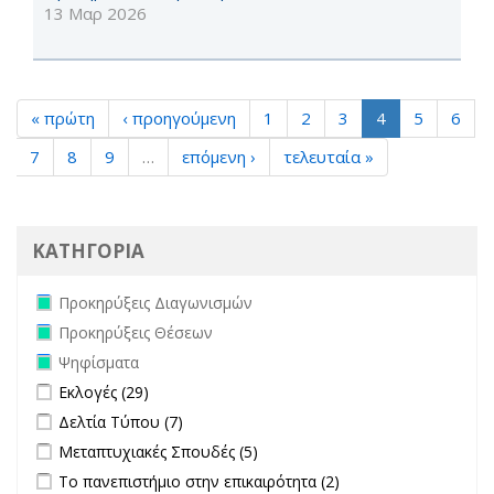
13 Μαρ 2026
« πρώτη
‹ προηγούμενη
1
2
3
4
5
6
7
8
9
…
επόμενη ›
τελευταία »
ΚΑΤΗΓΟΡΙΑ
Remove Προκηρύξεις Διαγωνισμών filter
Προκηρύξεις Διαγωνισμών
Remove Προκηρύξεις Θέσεων filter
Προκηρύξεις Θέσεων
Remove Ψηφίσματα filter
Ψηφίσματα
Apply Εκλογές filter
Apply Εκλογές filter
Εκλογές (29)
Apply Δελτία Τύπου filter
Apply Δελτία Τύπου filter
Δελτία Τύπου (7)
Apply Μεταπτυχιακές Σπουδές filter
Apply Μεταπτυχιακές Σπουδές
Μεταπτυχιακές Σπουδές (5)
filter
Apply Το πανεπιστήμιο στην επικαιρότητα filter
Apply Το
Το πανεπιστήμιο στην επικαιρότητα (2)