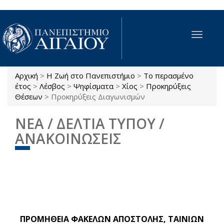
Παράκαμψη προς το κυρίως περιεχόμενο
Toggle
navigat
Αρχική
>
Η Ζωή στο Πανεπιστήμιο
>
Το περασμένο
Είστε εδώ
έτος
>
Λέσβος
>
Ψηφίσματα
>
Χίος
>
Προκηρύξεις
Θέσεων
>
Προκηρύξεις Διαγωνισμών
ΝΕΑ / ΔΕΛΤΙΑ ΤΥΠΟΥ /
ΑΝΑΚΟΙΝΩΣΕΙΣ
ΠΡΟΜΗΘΕΙΑ ΦΑΚΕΛΩΝ ΑΠΟΣΤΟΛΗΣ, ΤΑΙΝΙΩΝ