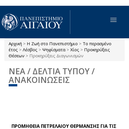
Παράκαμψη προς το κυρίως περιεχόμενο
Toggle
navigat
Αρχική
>
Η Ζωή στο Πανεπιστήμιο
>
Το περασμένο
Είστε εδώ
έτος
>
Λέσβος
>
Ψηφίσματα
>
Χίος
>
Προκηρύξεις
Θέσεων
>
Προκηρύξεις Διαγωνισμών
ΝΕΑ / ΔΕΛΤΙΑ ΤΥΠΟΥ /
ΑΝΑΚΟΙΝΩΣΕΙΣ
ΠΡΟΜΗΘΕΙΑ ΠΕΤΡΕΛΑΙΟΥ ΘΕΡΜΑΝΣΗΣ ΓΙΑ ΤΙΣ