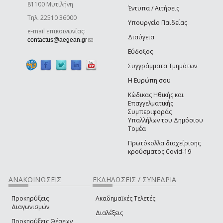
81100 Μυτιλήνη
Έντυπα / Αιτήσεις
Τηλ. 22510 36000
Υπουργείο Παιδείας
e-mail επικοινωνίας:
Διαύγεια
(link sends e-mail)
contactus@aegean.gr
Εύδοξος
Συγγράμματα Τμημάτων
Η Ευρώπη σου
Κώδικας Ηθικής και
Επαγγελματικής
Συμπεριφοράς
Υπαλλήλων του Δημόσιου
Τομέα
Πρωτόκολλα διαχείρισης
κρούσματος Covid-19
ΑΝΑΚΟΙΝΩΣΕΙΣ
ΕΚΔΗΛΩΣΕΙΣ / ΣΥΝΕΔΡΙΑ
Προκηρύξεις
Ακαδημαϊκές Τελετές
Διαγωνισμών
Διαλέξεις
Προκηρύξεις Θέσεων