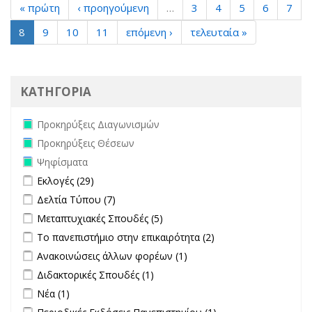
« πρώτη
‹ προηγούμενη
…
3
4
5
6
7
8
9
10
11
επόμενη ›
τελευταία »
ΚΑΤΗΓΟΡΙΑ
Remove Προκηρύξεις Διαγωνισμών filter
Προκηρύξεις Διαγωνισμών
Remove Προκηρύξεις Θέσεων filter
Προκηρύξεις Θέσεων
Remove Ψηφίσματα filter
Ψηφίσματα
Apply Εκλογές filter
Apply Εκλογές filter
Εκλογές (29)
Apply Δελτία Τύπου filter
Apply Δελτία Τύπου filter
Δελτία Τύπου (7)
Apply Μεταπτυχιακές Σπουδές filter
Apply Μεταπτυχιακές Σπουδές
Μεταπτυχιακές Σπουδές (5)
filter
Apply Το πανεπιστήμιο στην επικαιρότητα filter
Apply Το
Το πανεπιστήμιο στην επικαιρότητα (2)
πανεπιστήμιο στην
Apply Ανακοινώσεις άλλων φορέων filter
Apply Ανακοινώσεις
Ανακοινώσεις άλλων φορέων (1)
επικαιρότητα filter
άλλων φορέων filter
Apply Διδακτορικές Σπουδές filter
Apply Διδακτορικές Σπουδές
Διδακτορικές Σπουδές (1)
filter
Apply Νέα filter
Apply Νέα filter
Νέα (1)
Apply Περιοδικές Εκδόσεις Πανεπιστημίου filter
Apply Περιοδικές