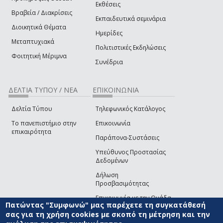
Εκθέσεις
Βραβεία / Διακρίσεις
Εκπαιδευτικά σεμινάρια
Διοικητικά Θέματα
Ημερίδες
Μεταπτυχιακά
Πολιτιστικές Εκδηλώσεις
Φοιτητική Μέριμνα
Συνέδρια
ΔΕΛΤΙΑ ΤΥΠΟΥ / ΝΕΑ
ΕΠΙΚΟΙΝΩΝΙΑ
Δελτία Τύπου
Τηλεφωνικός Κατάλογος
Το πανεπιστήμιο στην
Επικοινωνία
επικαιρότητα
Παράπονα-Συστάσεις
Υπεύθυνος Προστασίας
Δεδομένων
Δήλωση
Προσβασιμότητας
Επικοινωνία με την Ομάδα
Πατώντας "Συμφωνώ" μας παρέχετε τη συγκατάθεσή
Ανάπτυξης του site
(link sends e-mail)
σας για τη χρήση cookies με σκοπό τη μέτρηση και την