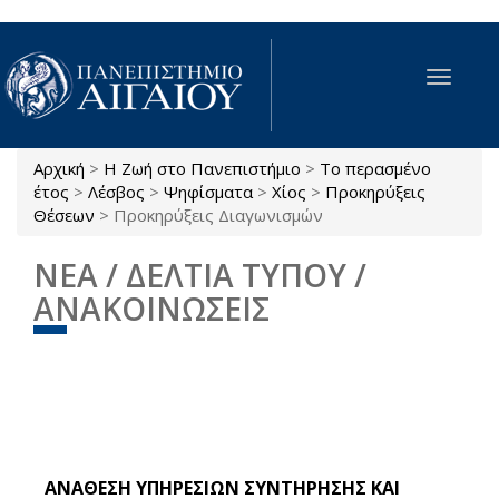
Παράκαμψη προς το κυρίως περιεχόμενο
Toggle
navigat
Αρχική
>
Η Ζωή στο Πανεπιστήμιο
>
Το περασμένο
Είστε εδώ
έτος
>
Λέσβος
>
Ψηφίσματα
>
Χίος
>
Προκηρύξεις
Θέσεων
>
Προκηρύξεις Διαγωνισμών
ΝΕΑ / ΔΕΛΤΙΑ ΤΥΠΟΥ /
ΑΝΑΚΟΙΝΩΣΕΙΣ
ΑΝΑΘΕΣΗ ΥΠΗΡΕΣΙΩΝ ΣΥΝΤΗΡΗΣΗΣ ΚΑΙ