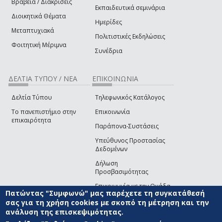
Βραβεία / Διακρίσεις
Εκπαιδευτικά σεμινάρια
Διοικητικά Θέματα
Ημερίδες
Μεταπτυχιακά
Πολιτιστικές Εκδηλώσεις
Φοιτητική Μέριμνα
Συνέδρια
ΔΕΛΤΙΑ ΤΥΠΟΥ / ΝΕΑ
ΕΠΙΚΟΙΝΩΝΙΑ
Δελτία Τύπου
Τηλεφωνικός Κατάλογος
Το πανεπιστήμιο στην
Επικοινωνία
επικαιρότητα
Παράπονα-Συστάσεις
Υπεύθυνος Προστασίας
Δεδομένων
Δήλωση
Προσβασιμότητας
Επικοινωνία με την Ομάδα
Πατώντας "Συμφωνώ" μας παρέχετε τη συγκατάθεσή
Ανάπτυξης του site
(link sends e-mail)
σας για τη χρήση cookies με σκοπό τη μέτρηση και την
ανάλυση της επισκεψιμότητας.
© ΠΑΝΕΠΙΣΤΗΜΙΟ ΑΙΓΑΙΟΥ
ΟΡΟΙ ΧΡΗΣΗΣ
ΠΟΛΙΤΙΚΗ COOKIES
ΟΜΑΔΑ
ΑΝΑΠΤΥΞΗΣ