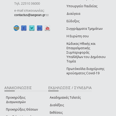
Τηλ. 22510 36000
Υπουργείο Παιδείας
e-mail επικοινωνίας:
Διαύγεια
(link sends e-mail)
contactus@aegean.gr
Εύδοξος
Συγγράμματα Τμημάτων
Η Ευρώπη σου
Κώδικας Ηθικής και
Επαγγελματικής
Συμπεριφοράς
Υπαλλήλων του Δημόσιου
Τομέα
Πρωτόκολλα διαχείρισης
κρούσματος Covid-19
ΑΝΑΚΟΙΝΩΣΕΙΣ
ΕΚΔΗΛΩΣΕΙΣ / ΣΥΝΕΔΡΙΑ
Προκηρύξεις
Ακαδημαϊκές Τελετές
Διαγωνισμών
Διαλέξεις
Προκηρύξεις Θέσεων
Εκθέσεις