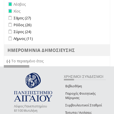
Remove Λέσβος filter
Λέσβος
Remove Χίος filter
Χίος
Apply Σάμος filter
Apply Σάμος filter
Σάμος (27)
Apply Ρόδος filter
Apply Ρόδος filter
Ρόδος (26)
Apply Σύρος filter
Apply Σύρος filter
Σύρος (24)
Apply Λήμνος filter
Apply Λήμνος filter
Λήμνος (11)
ΗΜΕΡΟΜΗΝΙΑ ΔΗΜΟΣΙΕΥΣΗΣ
(-)
Remove Το περασμένο έτος filter
Το περασμένο έτος
ΧΡΗΣΙΜΟΙ ΣΥΝΔΕΣΜΟΙ
Βιβλιοθήκη
Παροχές Φοιτητικής
Μέριμνας
Συμβουλευτικοί Σταθμοί
Λόφος Πανεπιστημίου
81100 Μυτιλήνη
Έντυπα / Αιτήσεις