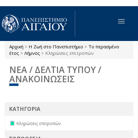
Παράκαμψη προς το κυρίως περιεχόμενο
Toggle
navigat
Αρχική
>
Η Ζωή στο Πανεπιστήμιο
>
Το περασμένο
Είστε εδώ
έτος
>
Λήμνος
>
Κληρώσεις επιτροπών
ΝΕΑ / ΔΕΛΤΙΑ ΤΥΠΟΥ /
ΑΝΑΚΟΙΝΩΣΕΙΣ
ΚΑΤΗΓΟΡΙΑ
Remove Κληρώσεις επιτροπών filter
Κληρώσεις επιτροπών