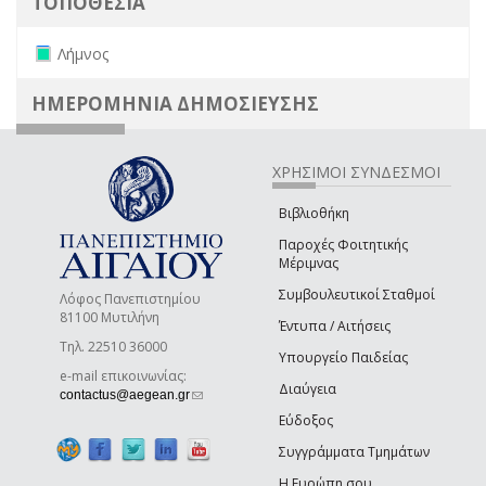
ΤΟΠΟΘΕΣΙΑ
Remove Λήμνος filter
Λήμνος
ΗΜΕΡΟΜΗΝΙΑ ΔΗΜΟΣΙΕΥΣΗΣ
ΧΡΗΣΙΜΟΙ ΣΥΝΔΕΣΜΟΙ
Βιβλιοθήκη
Παροχές Φοιτητικής
Μέριμνας
Συμβουλευτικοί Σταθμοί
Λόφος Πανεπιστημίου
81100 Μυτιλήνη
Έντυπα / Αιτήσεις
Τηλ. 22510 36000
Υπουργείο Παιδείας
e-mail επικοινωνίας:
Διαύγεια
(link sends e-mail)
contactus@aegean.gr
Εύδοξος
Συγγράμματα Τμημάτων
Η Ευρώπη σου