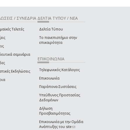
ΩΣΕΙΣ / ΣΥΝΕΔΡΙΑ
ΔΕΛΤΙΑ ΤΥΠΟΥ / ΝΕΑ
μαϊκές Τελετές
Δελτία Τύπου
εις
Το πανεπιστήμιο στην
επικαιρότητα
εις
δευτικά σεμινάρια
ΕΠΙΚΟΙΝΩΝΙΑ
δες
Τηλεφωνικός Κατάλογος
στικές Εκδηλώσεις
Επικοινωνία
ρια
Παράπονα-Συστάσεις
Υπεύθυνος Προστασίας
Δεδομένων
Δήλωση
Προσβασιμότητας
Επικοινωνία με την Ομάδα
Ανάπτυξης του site
(link sends e-mail)