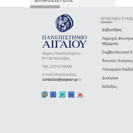
ΧΡΗΣΙΜΟΙ ΣΥΝ
Βιβλιοθήκη
Παροχές Φοιτητι
Μέριμνας
Συμβουλευτικοί 
Λόφος Πανεπιστημίου
81100 Μυτιλήνη
Έντυπα / Αιτήσεις
Τηλ. 22510 36000
Υπουργείο Παιδε
e-mail επικοινωνίας:
Διαύγεια
(link sends e-mail)
contactus@aegean.gr
Εύδοξος