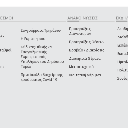
ΔΕΣΜΟΙ
ΑΝΑΚΟΙΝΩΣΕΙΣ
ΕΚΔΗΛ
Προκηρύξεις
Ακαδη
Συγγράμματα Τμημάτων
Διαγωνισμών
κής
Διαλέξ
Η Ευρώπη σου
Προκηρύξεις Θέσεων
Εκθέσ
Κώδικας Ηθικής και
Σταθμοί
Βραβεία / Διακρίσεις
Επαγγελματικής
Εκπαι
Συμπεριφοράς
Διοικητικά Θέματα
Υπαλλήλων του Δημόσιου
Ημερί
Τομέα
ίας
Μεταπτυχιακά
Πολιτι
Πρωτόκολλα διαχείρισης
Φοιτητική Μέριμνα
Συνέδ
κρούσματος Covid-19