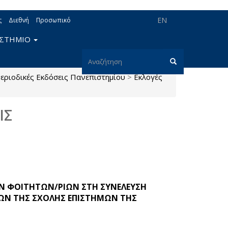
EN
ς
Διεθνή
Προσωπικό
ΙΣΤΗΜΙΟ
Φόρμα
εριοδικές Εκδόσεις Πανεπιστημίου
>
Εκλογές
αναζήτησης
Αναζήτηση
ΙΣ
Ν ΦΟΙΤΗΤΩΝ/ΡΙΩΝ ΣΤΗ ΣΥΝΕΛΕΥΣΗ
ΙΩΝ ΤΗΣ ΣΧΟΛΗΣ ΕΠΙΣΤΗΜΩΝ ΤΗΣ