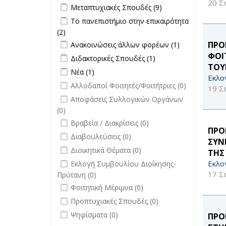
Τύπου filter
20 Σ
Apply Μεταπτυχιακές Σπουδές filter
Apply
Μεταπτυχιακές Σπουδές (9)
filter
Μεταπτυχιακές
Apply Το πανεπιστήμιο στην
Το πανεπιστήμιο στην επικαιρότητα
Σπουδές filter
επικαιρότητα filter
(2)
Apply Το πανεπιστήμιο στην
Apply Ανακοινώσεις άλλων φορέων
επικαιρότητα filter
Apply
ΠΡΟ
Ανακοινώσεις άλλων φορέων (1)
filter
Ανακοινώσεις
ΦΟΙ
Apply Διδακτορικές Σπουδές filter
Apply
Διδακτορικές Σπουδές (1)
άλλων
Διδακτορικές
ΤΟΥ
Apply Νέα filter
Apply Νέα filter
Νέα (1)
φορέων filter
Σπουδές
Εκλο
undefined
Αλλοδαποί Φοιτητές/Φοιτήτριες (0)
filter
19 Σ
undefined
Αποφάσεις Συλλογικών Οργάνων
(0)
undefined
Βραβεία / Διακρίσεις (0)
ΠΡΟ
undefined
Διαβουλεύσεις (0)
ΣΥΝ
undefined
Διοικητικά Θέματα (0)
ΤΗΣ
undefined
Εκλο
Εκλογή Συμβουλίου Διοίκησης-
17 Σ
Πρύτανη (0)
undefined
Φοιτητική Μέριμνα (0)
undefined
Προπτυχιακές Σπουδές (0)
undefined
Ψηφίσματα (0)
ΠΡΟ