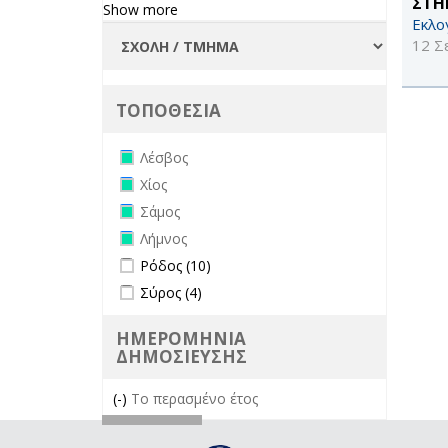
ΣΤΗ
Show more
Εκλο
12 Σ
ΤΟΠΟΘΕΣΙΑ
Remove Λέσβος filter
Λέσβος
Remove Χίος filter
Χίος
Remove Σάμος filter
Σάμος
Remove Λήμνος filter
Λήμνος
Apply Ρόδος filter
Apply Ρόδος filter
Ρόδος (10)
Apply Σύρος filter
Apply Σύρος filter
Σύρος (4)
ΗΜΕΡΟΜΗΝΙΑ
ΔΗΜΟΣΙΕΥΣΗΣ
(-)
Remove Το περασμένο έτος filter
Το περασμένο έτος