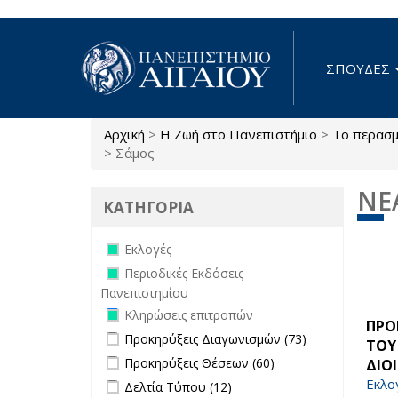
Παράκαμψη προς το κυρίως περιεχόμενο
ΣΠΟΥΔΕΣ
Αρχική
>
Η Ζωή στο Πανεπιστήμιο
>
Το περασμ
Είστε εδώ
>
Σάμος
ΝΕ
ΚΑΤΗΓΟΡΙΑ
Remove Εκλογές filter
Εκλογές
Remove Περιοδικές Εκδόσεις
Περιοδικές Εκδόσεις
Πανεπιστημίου filter
Πανεπιστημίου
Remove Κληρώσεις επιτροπών filter
Κληρώσεις επιτροπών
ΠΡΟ
Apply Προκηρύξεις Διαγωνισμών
Apply
Προκηρύξεις Διαγωνισμών (73)
ΤΟΥ
filter
Προκηρύξεις
Apply Προκηρύξεις Θέσεων filter
Apply
Προκηρύξεις Θέσεων (60)
ΔΙΟ
Διαγωνισμών
Προκηρύξεις
Apply Δελτία Τύπου filter
Apply Δελτία
Εκλο
Δελτία Τύπου (12)
filter
Θέσεων