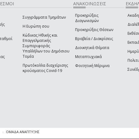
ΔΕΣΜΟΙ
ΑΝΑΚΟΙΝΩΣΕΙΣ
ΕΚΔΗΛ
Προκηρύξεις
Ακαδη
Συγγράμματα Τμημάτων
Διαγωνισμών
κής
Διαλέξ
Η Ευρώπη σου
Προκηρύξεις Θέσεων
Εκθέσ
Κώδικας Ηθικής και
Σταθμοί
Βραβεία / Διακρίσεις
Επαγγελματικής
Εκπαι
Συμπεριφοράς
Διοικητικά Θέματα
Υπαλλήλων του Δημόσιου
Ημερί
Τομέα
ίας
Μεταπτυχιακά
Πολιτι
Πρωτόκολλα διαχείρισης
Φοιτητική Μέριμνα
Συνέδ
κρούσματος Covid-19
ΟΜΑΔΑ ΑΝΑΠΤΥΞΗΣ