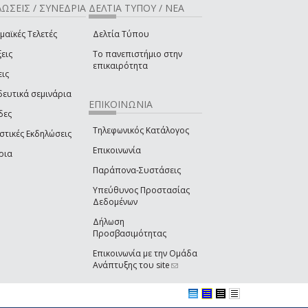
ΩΣΕΙΣ / ΣΥΝΕΔΡΙΑ
ΔΕΛΤΙΑ ΤΥΠΟΥ / ΝΕΑ
μαϊκές Τελετές
Δελτία Τύπου
εις
Το πανεπιστήμιο στην
επικαιρότητα
εις
δευτικά σεμινάρια
ΕΠΙΚΟΙΝΩΝΙΑ
δες
Τηλεφωνικός Κατάλογος
στικές Εκδηλώσεις
Επικοινωνία
ρια
Παράπονα-Συστάσεις
Υπεύθυνος Προστασίας
Δεδομένων
Δήλωση
Προσβασιμότητας
Επικοινωνία με την Ομάδα
Ανάπτυξης του site
(link sends e-mail)