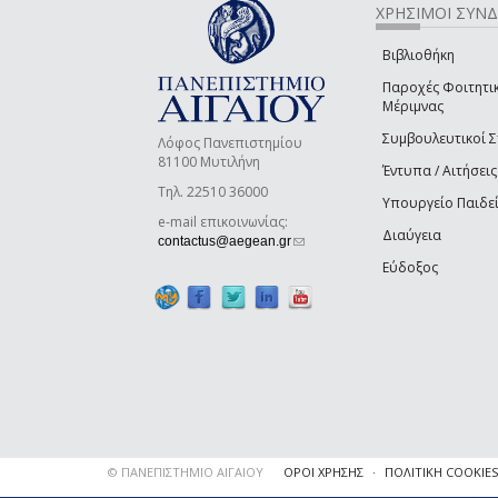
ΧΡΗΣΙΜΟΙ ΣΥΝ
Βιβλιοθήκη
Παροχές Φοιτητι
Μέριμνας
Συμβουλευτικοί 
Λόφος Πανεπιστημίου
81100 Μυτιλήνη
Έντυπα / Αιτήσεις
Τηλ. 22510 36000
Υπουργείο Παιδε
e-mail επικοινωνίας:
Διαύγεια
(link sends e-mail)
contactus@aegean.gr
Εύδοξος
© ΠΑΝΕΠΙΣΤΗΜΙΟ ΑΙΓΑΙΟΥ
ΟΡΟΙ ΧΡΗΣΗΣ
ΠΟΛΙΤΙΚΗ COOKIES