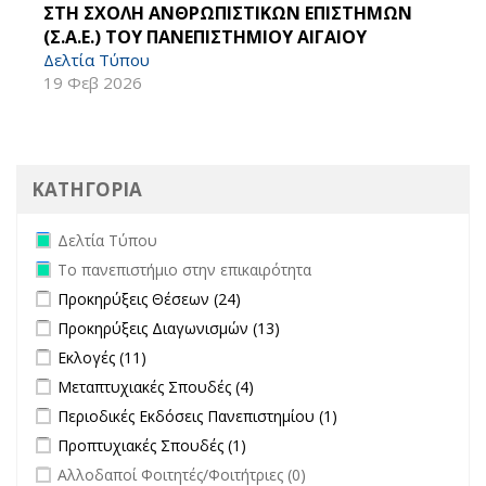
ΣΤΗ ΣΧΟΛΗ ΑΝΘΡΩΠΙΣΤΙΚΩΝ ΕΠΙΣΤΗΜΩΝ
(Σ.Α.Ε.) ΤΟΥ ΠΑΝΕΠΙΣΤΗΜΙΟΥ ΑΙΓΑΙΟΥ
Δελτία Τύπου
19 Φεβ 2026
ΚΑΤΗΓΟΡΙΑ
Remove Δελτία Τύπου filter
Δελτία Τύπου
Remove Το πανεπιστήμιο στην επικαιρότητα filter
Το πανεπιστήμιο στην επικαιρότητα
Apply Προκηρύξεις Θέσεων filter
Apply Προκηρύξεις Θέσεων
Προκηρύξεις Θέσεων (24)
filter
Apply Προκηρύξεις Διαγωνισμών filter
Apply Προκηρύξεις
Προκηρύξεις Διαγωνισμών (13)
Διαγωνισμών filter
Apply Εκλογές filter
Apply Εκλογές filter
Εκλογές (11)
Apply Μεταπτυχιακές Σπουδές filter
Apply Μεταπτυχιακές Σπουδές
Μεταπτυχιακές Σπουδές (4)
filter
Apply Περιοδικές Εκδόσεις Πανεπιστημίου filter
Apply Περιοδικές
Περιοδικές Εκδόσεις Πανεπιστημίου (1)
Εκδόσεις
Apply Προπτυχιακές Σπουδές filter
Apply Προπτυχιακές Σπουδές
Προπτυχιακές Σπουδές (1)
Πανεπιστημίου
filter
undefined
Αλλοδαποί Φοιτητές/Φοιτήτριες (0)
filter