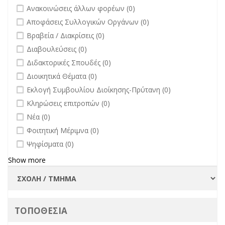
undefined
Ανακοινώσεις άλλων φορέων (0)
undefined
Αποφάσεις Συλλογικών Οργάνων (0)
undefined
Βραβεία / Διακρίσεις (0)
undefined
Διαβουλεύσεις (0)
undefined
Διδακτορικές Σπουδές (0)
undefined
Διοικητικά Θέματα (0)
undefined
Εκλογή Συμβουλίου Διοίκησης-Πρύτανη (0)
undefined
Κληρώσεις επιτροπών (0)
undefined
Νέα (0)
undefined
Φοιτητική Μέριμνα (0)
undefined
Ψηφίσματα (0)
Show more
ΤΟΠΟΘΕΣΙΑ