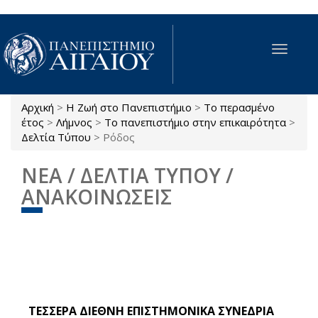
Παράκαμψη προς το κυρίως περιεχόμενο
Toggle
navigat
Αρχική
>
Η Ζωή στο Πανεπιστήμιο
>
Το περασμένο
Είστε εδώ
έτος
>
Λήμνος
>
Το πανεπιστήμιο στην επικαιρότητα
>
Δελτία Τύπου
>
Ρόδος
ΝΕΑ / ΔΕΛΤΙΑ ΤΥΠΟΥ /
ΑΝΑΚΟΙΝΩΣΕΙΣ
ΤΕΣΣΕΡΑ ΔΙΕΘΝΗ ΕΠΙΣΤΗΜΟΝΙΚΑ ΣΥΝΕΔΡΙΑ