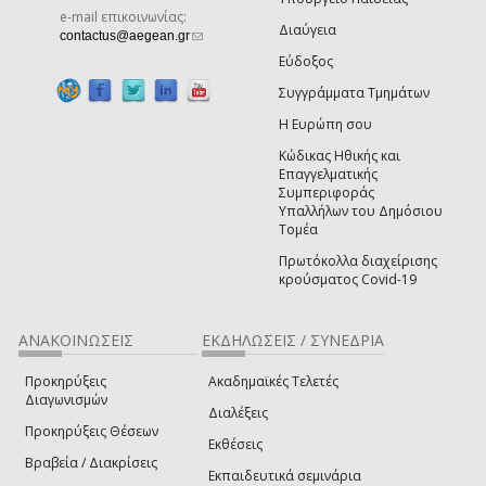
e-mail επικοινωνίας:
Διαύγεια
(link sends e-mail)
contactus@aegean.gr
Εύδοξος
Συγγράμματα Τμημάτων
Η Ευρώπη σου
Κώδικας Ηθικής και
Επαγγελματικής
Συμπεριφοράς
Υπαλλήλων του Δημόσιου
Τομέα
Πρωτόκολλα διαχείρισης
κρούσματος Covid-19
ΑΝΑΚΟΙΝΩΣΕΙΣ
ΕΚΔΗΛΩΣΕΙΣ / ΣΥΝΕΔΡΙΑ
Προκηρύξεις
Ακαδημαϊκές Τελετές
Διαγωνισμών
Διαλέξεις
Προκηρύξεις Θέσεων
Εκθέσεις
Βραβεία / Διακρίσεις
Εκπαιδευτικά σεμινάρια