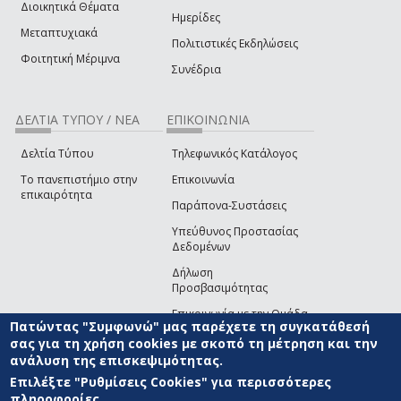
Διοικητικά Θέματα
Ημερίδες
Μεταπτυχιακά
Πολιτιστικές Εκδηλώσεις
Φοιτητική Μέριμνα
Συνέδρια
ΔΕΛΤΙΑ ΤΥΠΟΥ / ΝΕΑ
ΕΠΙΚΟΙΝΩΝΙΑ
Δελτία Τύπου
Τηλεφωνικός Κατάλογος
Το πανεπιστήμιο στην
Επικοινωνία
επικαιρότητα
Παράπονα-Συστάσεις
Υπεύθυνος Προστασίας
Δεδομένων
Δήλωση
Προσβασιμότητας
Επικοινωνία με την Ομάδα
Πατώντας "Συμφωνώ" μας παρέχετε τη συγκατάθεσή
Ανάπτυξης του site
(link sends e-mail)
σας για τη χρήση cookies με σκοπό τη μέτρηση και την
ανάλυση της επισκεψιμότητας.
© ΠΑΝΕΠΙΣΤΗΜΙΟ ΑΙΓΑΙΟΥ
ΟΡΟΙ ΧΡΗΣΗΣ
ΠΟΛΙΤΙΚΗ COOKIES
ΟΜΑΔΑ
ΑΝΑΠΤΥΞΗΣ
Επιλέξτε "Ρυθμίσεις Cookies" για περισσότερες
πληροφορίες.