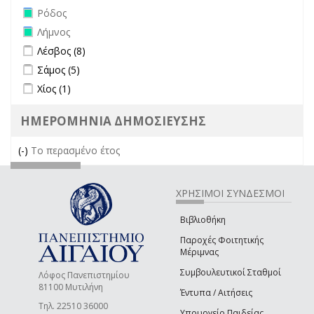
Remove Ρόδος filter
Ρόδος
Remove Λήμνος filter
Λήμνος
Apply Λέσβος filter
Apply Λέσβος filter
Λέσβος (8)
Apply Σάμος filter
Apply Σάμος filter
Σάμος (5)
Apply Χίος filter
Apply Χίος filter
Χίος (1)
ΗΜΕΡΟΜΗΝΙΑ ΔΗΜΟΣΙΕΥΣΗΣ
(-)
Remove Το περασμένο έτος filter
Το περασμένο έτος
ΧΡΗΣΙΜΟΙ ΣΥΝΔΕΣΜΟΙ
Βιβλιοθήκη
Παροχές Φοιτητικής
Μέριμνας
Συμβουλευτικοί Σταθμοί
Λόφος Πανεπιστημίου
81100 Μυτιλήνη
Έντυπα / Αιτήσεις
Τηλ. 22510 36000
Υπουργείο Παιδείας