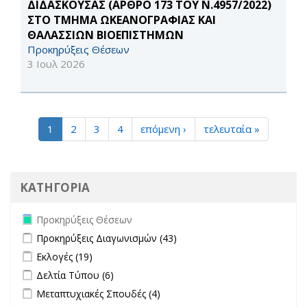
ΔΙΔΑΣΚΟΥΣΑΣ (ΑΡΘΡΟ 173 ΤΟΥ Ν.4957/2022)
ΣΤΟ ΤΜΗΜΑ ΩΚΕΑΝΟΓΡΑΦΙΑΣ ΚΑΙ
ΘΑΛΑΣΣΙΩΝ ΒΙΟΕΠΙΣΤΗΜΩΝ
Προκηρύξεις Θέσεων
3 Ιουλ 2026
1
2
3
4
επόμενη ›
τελευταία »
ΚΑΤΗΓΟΡΙΑ
Remove Προκηρύξεις Θέσεων filter
Προκηρύξεις Θέσεων
Apply Προκηρύξεις Διαγωνισμών filter
Apply Προκηρύξεις
Προκηρύξεις Διαγωνισμών (43)
Διαγωνισμών filter
Apply Εκλογές filter
Apply Εκλογές filter
Εκλογές (19)
Apply Δελτία Τύπου filter
Apply Δελτία Τύπου filter
Δελτία Τύπου (6)
Apply Μεταπτυχιακές Σπουδές filter
Apply Μεταπτυχιακές Σπουδές
Μεταπτυχιακές Σπουδές (4)
filter