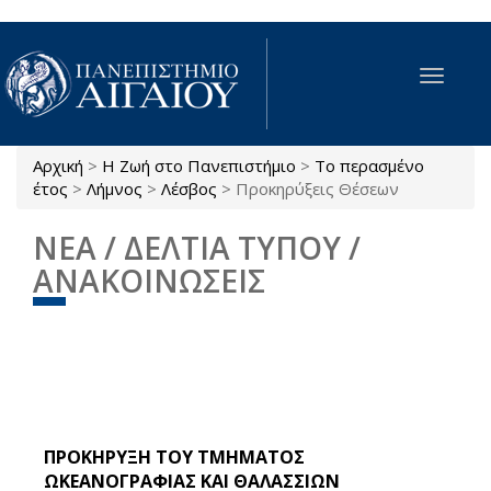
Παράκαμψη προς το κυρίως περιεχόμενο
Toggle
navigat
Αρχική
>
Η Ζωή στο Πανεπιστήμιο
>
Το περασμένο
Είστε εδώ
έτος
>
Λήμνος
>
Λέσβος
>
Προκηρύξεις Θέσεων
ΝΕΑ / ΔΕΛΤΙΑ ΤΥΠΟΥ /
ΑΝΑΚΟΙΝΩΣΕΙΣ
ΠΡΟΚΗΡΥΞΗ ΤΟΥ ΤΜΗΜΑΤΟΣ
ΩΚΕΑΝΟΓΡΑΦΙΑΣ ΚΑΙ ΘΑΛΑΣΣΙΩΝ