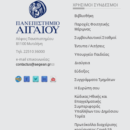
ΧΡΗΣΙΜΟΙ ΣΥΝΔΕΣΜΟΙ
Βιβλιοθήκη
Παροχές Φοιτητικής
Μέριμνας
Συμβουλευτικοί Σταθμοί
Λόφος Πανεπιστημίου
81100 Μυτιλήνη
Έντυπα / Αιτήσεις
Τηλ. 22510 36000
Υπουργείο Παιδείας
e-mail επικοινωνίας:
Διαύγεια
(link sends e-mail)
contactus@aegean.gr
Εύδοξος
Συγγράμματα Τμημάτων
Η Ευρώπη σου
Κώδικας Ηθικής και
Επαγγελματικής
Συμπεριφοράς
Υπαλλήλων του Δημόσιου
Τομέα
Πρωτόκολλα διαχείρισης
κρούσματος Covid-19