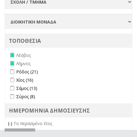
ΤΟΠΟΘΕΣΙΑ
Remove Λέσβος filter
Λέσβος
Remove Λήμνος filter
Λήμνος
Apply Ρόδος filter
Apply Ρόδος filter
Ρόδος (21)
Apply Χίος filter
Apply Χίος filter
Χίος (16)
Apply Σάμος filter
Apply Σάμος filter
Σάμος (13)
Apply Σύρος filter
Apply Σύρος filter
Σύρος (8)
ΗΜΕΡΟΜΗΝΙΑ ΔΗΜΟΣΙΕΥΣΗΣ
(-)
Remove Το περασμένο έτος filter
Το περασμένο έτος