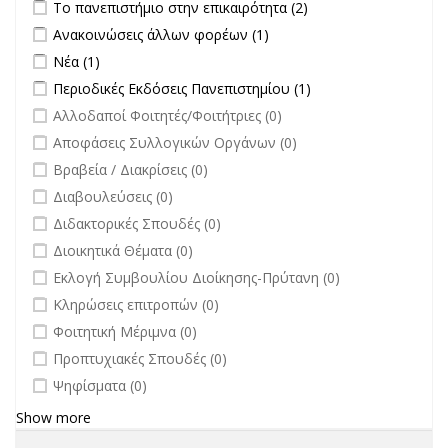
Apply Το πανεπιστήμιο στην επικαιρότητα filter
Apply Το
Το πανεπιστήμιο στην επικαιρότητα (2)
πανεπιστήμιο στην
Apply Ανακοινώσεις άλλων φορέων filter
Apply Ανακοινώσεις
Ανακοινώσεις άλλων φορέων (1)
επικαιρότητα filter
άλλων φορέων filter
Apply Νέα filter
Apply Νέα filter
Νέα (1)
Apply Περιοδικές Εκδόσεις Πανεπιστημίου filter
Apply Περιοδικές
Περιοδικές Εκδόσεις Πανεπιστημίου (1)
Εκδόσεις
undefined
Αλλοδαποί Φοιτητές/Φοιτήτριες (0)
Πανεπιστημίου
undefined
Αποφάσεις Συλλογικών Οργάνων (0)
filter
undefined
Βραβεία / Διακρίσεις (0)
undefined
Διαβουλεύσεις (0)
undefined
Διδακτορικές Σπουδές (0)
undefined
Διοικητικά Θέματα (0)
undefined
Εκλογή Συμβουλίου Διοίκησης-Πρύτανη (0)
undefined
Κληρώσεις επιτροπών (0)
undefined
Φοιτητική Μέριμνα (0)
undefined
Προπτυχιακές Σπουδές (0)
undefined
Ψηφίσματα (0)
Show more