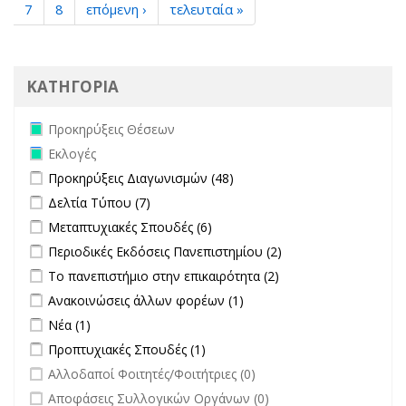
7
8
επόμενη ›
τελευταία »
ΚΑΤΗΓΟΡΙΑ
Remove Προκηρύξεις Θέσεων filter
Προκηρύξεις Θέσεων
Remove Εκλογές filter
Εκλογές
Apply Προκηρύξεις Διαγωνισμών filter
Apply Προκηρύξεις
Προκηρύξεις Διαγωνισμών (48)
Διαγωνισμών filter
Apply Δελτία Τύπου filter
Apply Δελτία Τύπου filter
Δελτία Τύπου (7)
Apply Μεταπτυχιακές Σπουδές filter
Apply Μεταπτυχιακές Σπουδές
Μεταπτυχιακές Σπουδές (6)
filter
Apply Περιοδικές Εκδόσεις Πανεπιστημίου filter
Apply Περιοδικές
Περιοδικές Εκδόσεις Πανεπιστημίου (2)
Εκδόσεις
Apply Το πανεπιστήμιο στην επικαιρότητα filter
Apply Το
Το πανεπιστήμιο στην επικαιρότητα (2)
Πανεπιστημίου
πανεπιστήμιο στην
Apply Ανακοινώσεις άλλων φορέων filter
Apply Ανακοινώσεις
Ανακοινώσεις άλλων φορέων (1)
filter
επικαιρότητα filter
άλλων φορέων filter
Apply Νέα filter
Apply Νέα filter
Νέα (1)
Apply Προπτυχιακές Σπουδές filter
Apply Προπτυχιακές Σπουδές
Προπτυχιακές Σπουδές (1)
filter
undefined
Αλλοδαποί Φοιτητές/Φοιτήτριες (0)
undefined
Αποφάσεις Συλλογικών Οργάνων (0)