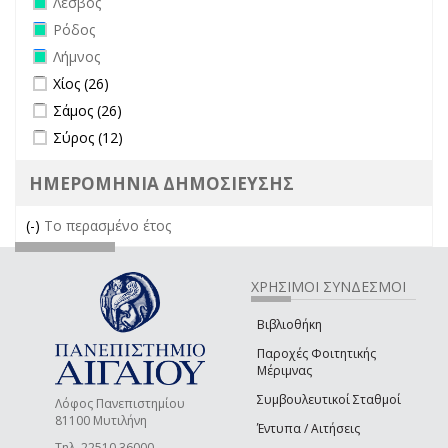
Λέσβος
Remove Ρόδος filter
Ρόδος
Remove Λήμνος filter
Λήμνος
Apply Χίος filter
Apply Χίος filter
Χίος (26)
Apply Σάμος filter
Apply Σάμος filter
Σάμος (26)
Apply Σύρος filter
Apply Σύρος filter
Σύρος (12)
ΗΜΕΡΟΜΗΝΙΑ ΔΗΜΟΣΙΕΥΣΗΣ
(-)
Remove Το περασμένο έτος filter
Το περασμένο έτος
ΧΡΗΣΙΜΟΙ ΣΥΝΔΕΣΜΟΙ
Βιβλιοθήκη
Παροχές Φοιτητικής
Μέριμνας
Συμβουλευτικοί Σταθμοί
Λόφος Πανεπιστημίου
81100 Μυτιλήνη
Έντυπα / Αιτήσεις
Τηλ. 22510 36000