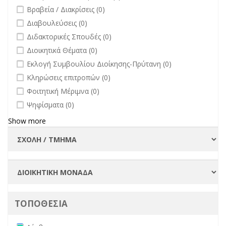
undefined
Βραβεία / Διακρίσεις (0)
undefined
Διαβουλεύσεις (0)
undefined
Διδακτορικές Σπουδές (0)
undefined
Διοικητικά Θέματα (0)
undefined
Εκλογή Συμβουλίου Διοίκησης-Πρύτανη (0)
undefined
Κληρώσεις επιτροπών (0)
undefined
Φοιτητική Μέριμνα (0)
undefined
Ψηφίσματα (0)
Show more
ΤΟΠΟΘΕΣΙΑ
Remove Λέσβος filter