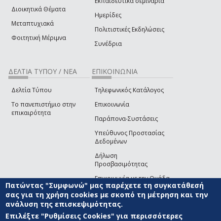
Εκπαιδευτικά σεμινάρια
Διοικητικά Θέματα
Ημερίδες
Μεταπτυχιακά
Πολιτιστικές Εκδηλώσεις
Φοιτητική Μέριμνα
Συνέδρια
ΔΕΛΤΙΑ ΤΥΠΟΥ / ΝΕΑ
ΕΠΙΚΟΙΝΩΝΙΑ
Δελτία Τύπου
Τηλεφωνικός Κατάλογος
Το πανεπιστήμιο στην
Επικοινωνία
επικαιρότητα
Παράπονα-Συστάσεις
Υπεύθυνος Προστασίας
Δεδομένων
Δήλωση
Προσβασιμότητας
Επικοινωνία με την Ομάδα
Πατώντας "Συμφωνώ" μας παρέχετε τη συγκατάθεσή
Ανάπτυξης του site
(link sends e-mail)
σας για τη χρήση cookies με σκοπό τη μέτρηση και την
ανάλυση της επισκεψιμότητας.
© ΠΑΝΕΠΙΣΤΗΜΙΟ ΑΙΓΑΙΟΥ
ΟΡΟΙ ΧΡΗΣΗΣ
ΠΟΛΙΤΙΚΗ COOKIES
ΟΜΑΔΑ
ΑΝΑΠΤΥΞΗΣ
Επιλέξτε "Ρυθμίσεις Cookies" για περισσότερες