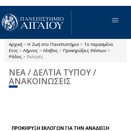
Παράκαμψη προς το κυρίως περιεχόμενο
Toggle
navigat
Αρχική
>
Η Ζωή στο Πανεπιστήμιο
>
Το περασμένο
Είστε εδώ
έτος
>
Λήμνος
>
Λέσβος
>
Προκηρύξεις Θέσεων
>
Ρόδος
>
Εκλογές
ΝΕΑ / ΔΕΛΤΙΑ ΤΥΠΟΥ /
ΑΝΑΚΟΙΝΩΣΕΙΣ
ΠΡΟΚΗΡΥΞΗ ΕΚΛΟΓΩΝ ΓΙΑ ΤΗΝ ΑΝΑΔΕΙΞΗ