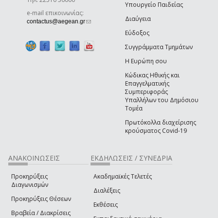
Υπουργείο Παιδείας
e-mail επικοινωνίας:
Διαύγεια
(link sends e-mail)
contactus@aegean.gr
Εύδοξος
Συγγράμματα Τμημάτων
Η Ευρώπη σου
Κώδικας Ηθικής και
Επαγγελματικής
Συμπεριφοράς
Υπαλλήλων του Δημόσιου
Τομέα
Πρωτόκολλα διαχείρισης
κρούσματος Covid-19
ΑΝΑΚΟΙΝΩΣΕΙΣ
ΕΚΔΗΛΩΣΕΙΣ / ΣΥΝΕΔΡΙΑ
Προκηρύξεις
Ακαδημαϊκές Τελετές
Διαγωνισμών
Διαλέξεις
Προκηρύξεις Θέσεων
Εκθέσεις
Βραβεία / Διακρίσεις