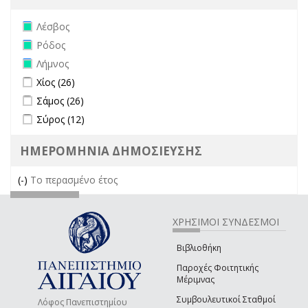
Remove Λέσβος filter
Λέσβος
Remove Ρόδος filter
Ρόδος
Remove Λήμνος filter
Λήμνος
Apply Χίος filter
Apply Χίος filter
Χίος (26)
Apply Σάμος filter
Apply Σάμος filter
Σάμος (26)
Apply Σύρος filter
Apply Σύρος filter
Σύρος (12)
ΗΜΕΡΟΜΗΝΙΑ ΔΗΜΟΣΙΕΥΣΗΣ
(-)
Remove Το περασμένο έτος filter
Το περασμένο έτος
ΧΡΗΣΙΜΟΙ ΣΥΝΔΕΣΜΟΙ
Βιβλιοθήκη
Παροχές Φοιτητικής
Μέριμνας
Συμβουλευτικοί Σταθμοί
Λόφος Πανεπιστημίου