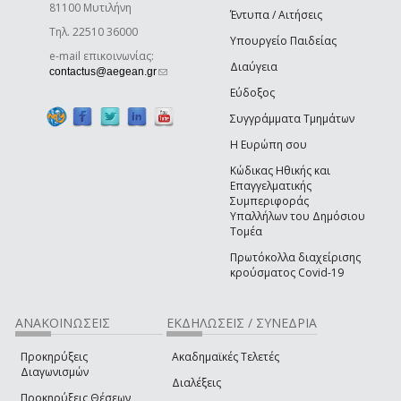
81100 Μυτιλήνη
Έντυπα / Αιτήσεις
Τηλ. 22510 36000
Υπουργείο Παιδείας
e-mail επικοινωνίας:
Διαύγεια
(link sends e-mail)
contactus@aegean.gr
Εύδοξος
Συγγράμματα Τμημάτων
Η Ευρώπη σου
Κώδικας Ηθικής και
Επαγγελματικής
Συμπεριφοράς
Υπαλλήλων του Δημόσιου
Τομέα
Πρωτόκολλα διαχείρισης
κρούσματος Covid-19
ΑΝΑΚΟΙΝΩΣΕΙΣ
ΕΚΔΗΛΩΣΕΙΣ / ΣΥΝΕΔΡΙΑ
Προκηρύξεις
Ακαδημαϊκές Τελετές
Διαγωνισμών
Διαλέξεις
Προκηρύξεις Θέσεων