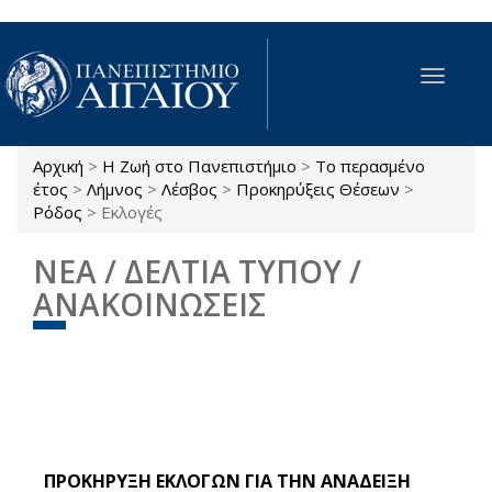
Παράκαμψη προς το κυρίως περιεχόμενο
Toggle
navigat
Αρχική
>
Η Ζωή στο Πανεπιστήμιο
>
Το περασμένο
Είστε εδώ
έτος
>
Λήμνος
>
Λέσβος
>
Προκηρύξεις Θέσεων
>
Ρόδος
>
Εκλογές
ΝΕΑ / ΔΕΛΤΙΑ ΤΥΠΟΥ /
ΑΝΑΚΟΙΝΩΣΕΙΣ
ΠΡΟΚΗΡΥΞΗ ΕΚΛΟΓΩΝ ΓΙΑ ΤΗΝ ΑΝΑΔΕΙΞΗ