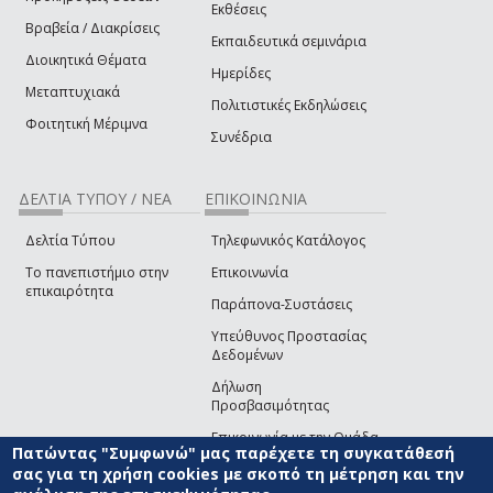
Εκθέσεις
Βραβεία / Διακρίσεις
Εκπαιδευτικά σεμινάρια
Διοικητικά Θέματα
Ημερίδες
Μεταπτυχιακά
Πολιτιστικές Εκδηλώσεις
Φοιτητική Μέριμνα
Συνέδρια
ΔΕΛΤΙΑ ΤΥΠΟΥ / ΝΕΑ
ΕΠΙΚΟΙΝΩΝΙΑ
Δελτία Τύπου
Τηλεφωνικός Κατάλογος
Το πανεπιστήμιο στην
Επικοινωνία
επικαιρότητα
Παράπονα-Συστάσεις
Υπεύθυνος Προστασίας
Δεδομένων
Δήλωση
Προσβασιμότητας
Επικοινωνία με την Ομάδα
Πατώντας "Συμφωνώ" μας παρέχετε τη συγκατάθεσή
Ανάπτυξης του site
(link sends e-mail)
σας για τη χρήση cookies με σκοπό τη μέτρηση και την