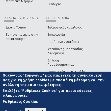
Φοιτητική Μέριμνα
Συνέδρια
ΔΕΛΤΙΑ ΤΥΠΟΥ / ΝΕΑ
ΕΠΙΚΟΙΝΩΝΙΑ
Δελτία Τύπου
Τηλεφωνικός Κατάλογος
Το πανεπιστήμιο στην
Επικοινωνία
επικαιρότητα
Παράπονα-Συστάσεις
Υπεύθυνος Προστασίας
Δεδομένων
Δήλωση
Προσβασιμότητας
Επικοινωνία με την Ομάδα
Πατώντας "Συμφωνώ" μας παρέχετε τη συγκατάθεσή
Ανάπτυξης του site
(link sends e-mail)
σας για τη χρήση cookies με σκοπό τη μέτρηση και την
ανάλυση της επισκεψιμότητας.
© ΠΑΝΕΠΙΣΤΗΜΙΟ ΑΙΓΑΙΟΥ
ΟΡΟΙ ΧΡΗΣΗΣ
ΠΟΛΙΤΙΚΗ COOKIES
ΟΜΑΔΑ
ΑΝΑΠΤΥΞΗΣ
Επιλέξτε "Ρυθμίσεις Cookies" για περισσότερες
πληροφορίες.
Ρυθμίσεις Cookies