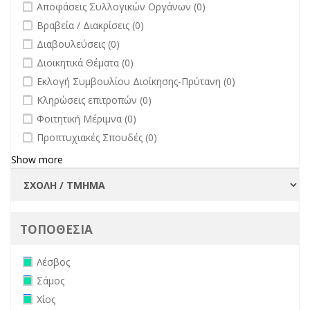
undefined
Αποφάσεις Συλλογικών Οργάνων (0)
filter
undefined
Βραβεία / Διακρίσεις (0)
undefined
Διαβουλεύσεις (0)
undefined
Διοικητικά Θέματα (0)
undefined
Εκλογή Συμβουλίου Διοίκησης-Πρύτανη (0)
undefined
Κληρώσεις επιτροπών (0)
undefined
Φοιτητική Μέριμνα (0)
undefined
Προπτυχιακές Σπουδές (0)
Show more
ΤΟΠΟΘΕΣΙΑ
Remove Λέσβος filter
Λέσβος
Remove Σάμος filter
Σάμος
Remove Χίος filter
Χίος