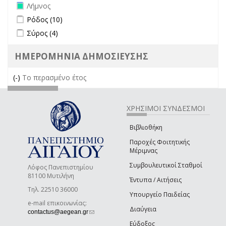
Remove Λήμνος filter
Λήμνος
Apply Ρόδος filter
Apply Ρόδος filter
Ρόδος (10)
Apply Σύρος filter
Apply Σύρος filter
Σύρος (4)
ΗΜΕΡΟΜΗΝΙΑ ΔΗΜΟΣΙΕΥΣΗΣ
(-)
Remove Το περασμένο έτος filter
Το περασμένο έτος
ΧΡΗΣΙΜΟΙ ΣΥΝΔΕΣΜΟΙ
Βιβλιοθήκη
Παροχές Φοιτητικής
Μέριμνας
Συμβουλευτικοί Σταθμοί
Λόφος Πανεπιστημίου
81100 Μυτιλήνη
Έντυπα / Αιτήσεις
Τηλ. 22510 36000
Υπουργείο Παιδείας
e-mail επικοινωνίας:
Διαύγεια
(link sends e-mail)
contactus@aegean.gr
Εύδοξος