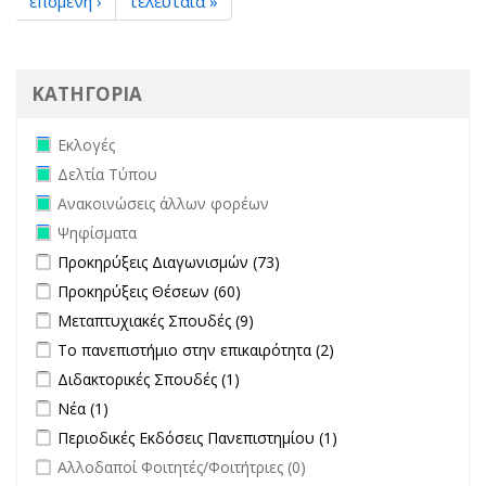
επόμενη ›
τελευταία »
ΚΑΤΗΓΟΡΙΑ
Remove Εκλογές filter
Εκλογές
Remove Δελτία Τύπου filter
Δελτία Τύπου
Remove Ανακοινώσεις άλλων φορέων filter
Ανακοινώσεις άλλων φορέων
Remove Ψηφίσματα filter
Ψηφίσματα
Apply Προκηρύξεις Διαγωνισμών filter
Apply Προκηρύξεις
Προκηρύξεις Διαγωνισμών (73)
Διαγωνισμών filter
Apply Προκηρύξεις Θέσεων filter
Apply Προκηρύξεις Θέσεων
Προκηρύξεις Θέσεων (60)
filter
Apply Μεταπτυχιακές Σπουδές filter
Apply Μεταπτυχιακές Σπουδές
Μεταπτυχιακές Σπουδές (9)
filter
Apply Το πανεπιστήμιο στην επικαιρότητα filter
Apply Το
Το πανεπιστήμιο στην επικαιρότητα (2)
πανεπιστήμιο στην
Apply Διδακτορικές Σπουδές filter
Apply Διδακτορικές Σπουδές
Διδακτορικές Σπουδές (1)
επικαιρότητα filter
filter
Apply Νέα filter
Apply Νέα filter
Νέα (1)
Apply Περιοδικές Εκδόσεις Πανεπιστημίου filter
Apply Περιοδικές
Περιοδικές Εκδόσεις Πανεπιστημίου (1)
Εκδόσεις
undefined
Αλλοδαποί Φοιτητές/Φοιτήτριες (0)
Πανεπιστημίου