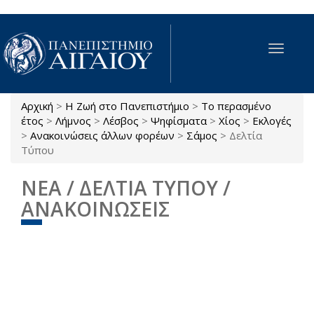
Παράκαμψη προς το κυρίως περιεχόμενο
Toggle
navigat
Αρχική
>
Η Ζωή στο Πανεπιστήμιο
>
Το περασμένο
Είστε εδώ
έτος
>
Λήμνος
>
Λέσβος
>
Ψηφίσματα
>
Χίος
>
Εκλογές
>
Ανακοινώσεις άλλων φορέων
>
Σάμος
>
Δελτία
Τύπου
ΝΕΑ / ΔΕΛΤΙΑ ΤΥΠΟΥ /
ΑΝΑΚΟΙΝΩΣΕΙΣ