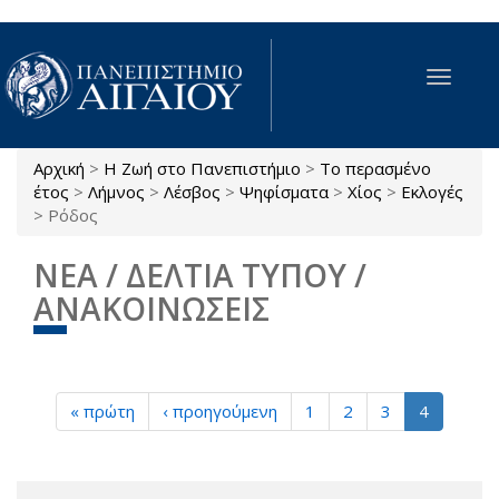
Παράκαμψη προς το κυρίως περιεχόμενο
Toggle
navigat
Αρχική
>
Η Ζωή στο Πανεπιστήμιο
>
Το περασμένο
Είστε εδώ
έτος
>
Λήμνος
>
Λέσβος
>
Ψηφίσματα
>
Χίος
>
Εκλογές
>
Ρόδος
ΝΕΑ / ΔΕΛΤΙΑ ΤΥΠΟΥ /
ΑΝΑΚΟΙΝΩΣΕΙΣ
« πρώτη
‹ προηγούμενη
1
2
3
4