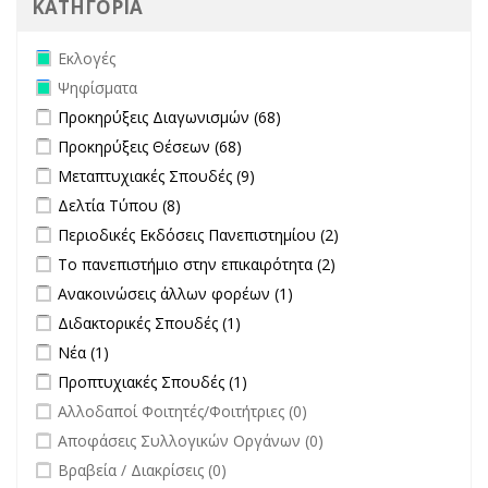
ΚΑΤΗΓΟΡΙΑ
Remove Εκλογές filter
Εκλογές
Remove Ψηφίσματα filter
Ψηφίσματα
Apply Προκηρύξεις Διαγωνισμών filter
Apply Προκηρύξεις
Προκηρύξεις Διαγωνισμών (68)
Διαγωνισμών filter
Apply Προκηρύξεις Θέσεων filter
Apply Προκηρύξεις Θέσεων
Προκηρύξεις Θέσεων (68)
filter
Apply Μεταπτυχιακές Σπουδές filter
Apply Μεταπτυχιακές Σπουδές
Μεταπτυχιακές Σπουδές (9)
filter
Apply Δελτία Τύπου filter
Apply Δελτία Τύπου filter
Δελτία Τύπου (8)
Apply Περιοδικές Εκδόσεις Πανεπιστημίου filter
Apply Περιοδικές
Περιοδικές Εκδόσεις Πανεπιστημίου (2)
Εκδόσεις
Apply Το πανεπιστήμιο στην επικαιρότητα filter
Apply Το
Το πανεπιστήμιο στην επικαιρότητα (2)
Πανεπιστημίου
πανεπιστήμιο στην
Apply Ανακοινώσεις άλλων φορέων filter
Apply Ανακοινώσεις
Ανακοινώσεις άλλων φορέων (1)
filter
επικαιρότητα filter
άλλων φορέων filter
Apply Διδακτορικές Σπουδές filter
Apply Διδακτορικές Σπουδές
Διδακτορικές Σπουδές (1)
filter
Apply Νέα filter
Apply Νέα filter
Νέα (1)
Apply Προπτυχιακές Σπουδές filter
Apply Προπτυχιακές Σπουδές
Προπτυχιακές Σπουδές (1)
filter
undefined
Αλλοδαποί Φοιτητές/Φοιτήτριες (0)
undefined
Αποφάσεις Συλλογικών Οργάνων (0)
undefined
Βραβεία / Διακρίσεις (0)