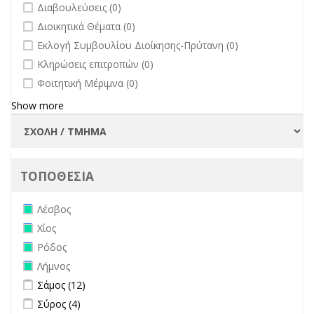
undefined
Διαβουλεύσεις (0)
undefined
Διοικητικά Θέματα (0)
undefined
Εκλογή Συμβουλίου Διοίκησης-Πρύτανη (0)
undefined
Κληρώσεις επιτροπών (0)
undefined
Φοιτητική Μέριμνα (0)
Show more
ΤΟΠΟΘΕΣΙΑ
Remove Λέσβος filter
Λέσβος
Remove Χίος filter
Χίος
Remove Ρόδος filter
Ρόδος
Remove Λήμνος filter
Λήμνος
Apply Σάμος filter
Apply Σάμος filter
Σάμος (12)
Apply Σύρος filter
Apply Σύρος filter
Σύρος (4)