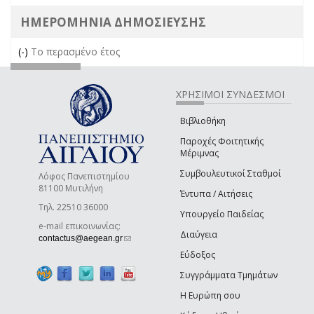
ΗΜΕΡΟΜΗΝΙΑ ΔΗΜΟΣΙΕΥΣΗΣ
(-)
Remove Το περασμένο έτος filter
Το περασμένο έτος
ΧΡΗΣΙΜΟΙ ΣΥΝΔΕΣΜΟΙ
Βιβλιοθήκη
Παροχές Φοιτητικής
Μέριμνας
Συμβουλευτικοί Σταθμοί
Λόφος Πανεπιστημίου
81100 Μυτιλήνη
Έντυπα / Αιτήσεις
Τηλ. 22510 36000
Υπουργείο Παιδείας
e-mail επικοινωνίας:
Διαύγεια
(link sends e-mail)
contactus@aegean.gr
Εύδοξος
Συγγράμματα Τμημάτων
Η Ευρώπη σου