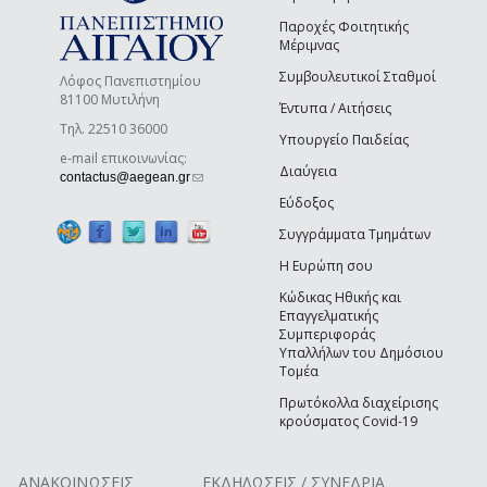
Παροχές Φοιτητικής
Μέριμνας
Συμβουλευτικοί Σταθμοί
Λόφος Πανεπιστημίου
81100 Μυτιλήνη
Έντυπα / Αιτήσεις
Τηλ. 22510 36000
Υπουργείο Παιδείας
e-mail επικοινωνίας:
Διαύγεια
(link sends e-mail)
contactus@aegean.gr
Εύδοξος
Συγγράμματα Τμημάτων
Η Ευρώπη σου
Κώδικας Ηθικής και
Επαγγελματικής
Συμπεριφοράς
Υπαλλήλων του Δημόσιου
Τομέα
Πρωτόκολλα διαχείρισης
κρούσματος Covid-19
ΑΝΑΚΟΙΝΩΣΕΙΣ
ΕΚΔΗΛΩΣΕΙΣ / ΣΥΝΕΔΡΙΑ