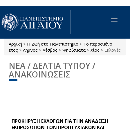
Παράκαμψη προς το κυρίως περιεχόμενο
Toggle
navigat
Αρχική
>
Η Ζωή στο Πανεπιστήμιο
>
Το περασμένο
Είστε εδώ
έτος
>
Λήμνος
>
Λέσβος
>
Ψηφίσματα
>
Χίος
>
Εκλογές
ΝΕΑ / ΔΕΛΤΙΑ ΤΥΠΟΥ /
ΑΝΑΚΟΙΝΩΣΕΙΣ
ΠΡΟΚΗΡΥΞΗ ΕΚΛΟΓΩΝ ΓΙΑ ΤΗΝ ΑΝΑΔΕΙΞΗ
ΕΚΠΡΟΣΩΠΩΝ ΤΩΝ ΠΡΟΠΤΥΧΙΑΚΩΝ ΚΑΙ