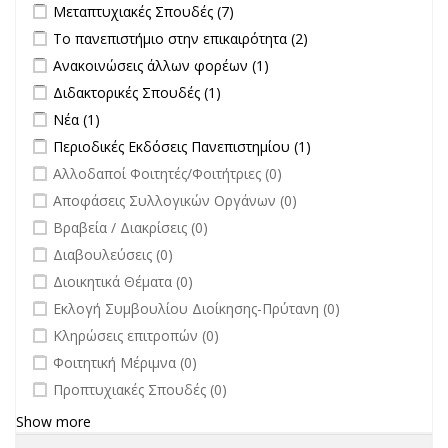
Apply Μεταπτυχιακές Σπουδές filter
Apply Μεταπτυχιακές Σπουδές
Μεταπτυχιακές Σπουδές (7)
filter
Apply Το πανεπιστήμιο στην επικαιρότητα filter
Apply Το
Το πανεπιστήμιο στην επικαιρότητα (2)
πανεπιστήμιο στην
Apply Ανακοινώσεις άλλων φορέων filter
Apply Ανακοινώσεις
Ανακοινώσεις άλλων φορέων (1)
επικαιρότητα filter
άλλων φορέων filter
Apply Διδακτορικές Σπουδές filter
Apply Διδακτορικές Σπουδές
Διδακτορικές Σπουδές (1)
filter
Apply Νέα filter
Apply Νέα filter
Νέα (1)
Apply Περιοδικές Εκδόσεις Πανεπιστημίου filter
Apply Περιοδικές
Περιοδικές Εκδόσεις Πανεπιστημίου (1)
Εκδόσεις
undefined
Αλλοδαποί Φοιτητές/Φοιτήτριες (0)
Πανεπιστημίου
undefined
Αποφάσεις Συλλογικών Οργάνων (0)
filter
undefined
Βραβεία / Διακρίσεις (0)
undefined
Διαβουλεύσεις (0)
undefined
Διοικητικά Θέματα (0)
undefined
Εκλογή Συμβουλίου Διοίκησης-Πρύτανη (0)
undefined
Κληρώσεις επιτροπών (0)
undefined
Φοιτητική Μέριμνα (0)
undefined
Προπτυχιακές Σπουδές (0)
Show more