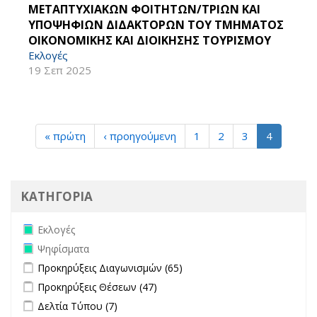
ΜΕΤΑΠΤΥΧΙΑΚΩΝ ΦΟΙΤΗΤΩΝ/ΤΡΙΩΝ ΚΑΙ
ΥΠΟΨΗΦΙΩΝ ΔΙΔΑΚΤΟΡΩΝ ΤΟΥ ΤΜΗΜΑΤΟΣ
ΟΙΚΟΝΟΜΙΚΗΣ ΚΑΙ ΔΙΟΙΚΗΣΗΣ ΤΟΥΡΙΣΜΟΥ
Εκλογές
19 Σεπ 2025
« πρώτη
‹ προηγούμενη
1
2
3
4
ΚΑΤΗΓΟΡΙΑ
Remove Εκλογές filter
Εκλογές
Remove Ψηφίσματα filter
Ψηφίσματα
Apply Προκηρύξεις Διαγωνισμών filter
Apply Προκηρύξεις
Προκηρύξεις Διαγωνισμών (65)
Διαγωνισμών filter
Apply Προκηρύξεις Θέσεων filter
Apply Προκηρύξεις Θέσεων
Προκηρύξεις Θέσεων (47)
filter
Apply Δελτία Τύπου filter
Apply Δελτία Τύπου filter
Δελτία Τύπου (7)