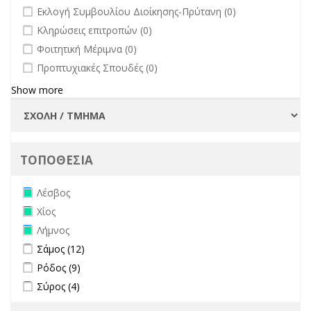
undefined
Εκλογή Συμβουλίου Διοίκησης-Πρύτανη (0)
undefined
Κληρώσεις επιτροπών (0)
undefined
Φοιτητική Μέριμνα (0)
undefined
Προπτυχιακές Σπουδές (0)
Show more
ΤΟΠΟΘΕΣΙΑ
Remove Λέσβος filter
Λέσβος
Remove Χίος filter
Χίος
Remove Λήμνος filter
Λήμνος
Apply Σάμος filter
Apply Σάμος filter
Σάμος (12)
Apply Ρόδος filter
Apply Ρόδος filter
Ρόδος (9)
Apply Σύρος filter
Apply Σύρος filter
Σύρος (4)