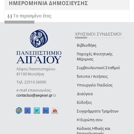
ΗΜΕΡΟΜΗΝΙΑ ΔΗΜΟΣΙΕΥΣΗΣ
(-)
Remove Το περασμένο έτος filter
Το περασμένο έτος
ΧΡΗΣΙΜΟΙ ΣΥΝΔΕΣΜΟΙ
Βιβλιοθήκη
Παροχές Φοιτητικής
Μέριμνας
Συμβουλευτικοί Σταθμοί
Λόφος Πανεπιστημίου
81100 Μυτιλήνη
Έντυπα / Αιτήσεις
Τηλ. 22510 36000
Υπουργείο Παιδείας
e-mail επικοινωνίας:
Διαύγεια
(link sends e-mail)
contactus@aegean.gr
Εύδοξος
Συγγράμματα Τμημάτων
Η Ευρώπη σου
Κώδικας Ηθικής και
Επαγγελματικής