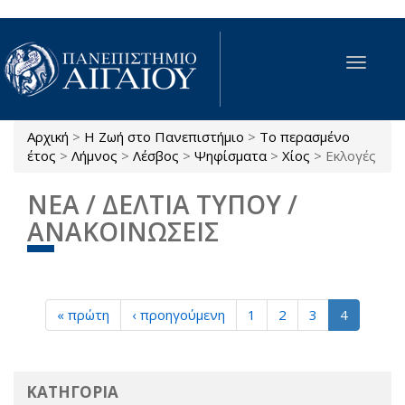
Παράκαμψη προς το κυρίως περιεχόμενο
Toggle
navigat
Αρχική
>
Η Ζωή στο Πανεπιστήμιο
>
Το περασμένο
Είστε εδώ
έτος
>
Λήμνος
>
Λέσβος
>
Ψηφίσματα
>
Χίος
>
Εκλογές
ΝΕΑ / ΔΕΛΤΙΑ ΤΥΠΟΥ /
ΑΝΑΚΟΙΝΩΣΕΙΣ
« πρώτη
‹ προηγούμενη
1
2
3
4
ΚΑΤΗΓΟΡΙΑ