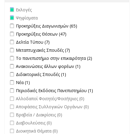
Remove Εκλογές filter
Εκλογές
Remove Ψηφίσματα filter
Ψηφίσματα
Apply Προκηρύξεις Διαγωνισμών filter
Apply Προκηρύξεις
Προκηρύξεις Διαγωνισμών (65)
Διαγωνισμών filter
Apply Προκηρύξεις Θέσεων filter
Apply Προκηρύξεις Θέσεων
Προκηρύξεις Θέσεων (47)
filter
Apply Δελτία Τύπου filter
Apply Δελτία Τύπου filter
Δελτία Τύπου (7)
Apply Μεταπτυχιακές Σπουδές filter
Apply Μεταπτυχιακές Σπουδές
Μεταπτυχιακές Σπουδές (7)
filter
Apply Το πανεπιστήμιο στην επικαιρότητα filter
Apply Το
Το πανεπιστήμιο στην επικαιρότητα (2)
πανεπιστήμιο στην
Apply Ανακοινώσεις άλλων φορέων filter
Apply Ανακοινώσεις
Ανακοινώσεις άλλων φορέων (1)
επικαιρότητα filter
άλλων φορέων filter
Apply Διδακτορικές Σπουδές filter
Apply Διδακτορικές Σπουδές
Διδακτορικές Σπουδές (1)
filter
Apply Νέα filter
Apply Νέα filter
Νέα (1)
Apply Περιοδικές Εκδόσεις Πανεπιστημίου filter
Apply Περιοδικές
Περιοδικές Εκδόσεις Πανεπιστημίου (1)
Εκδόσεις
undefined
Αλλοδαποί Φοιτητές/Φοιτήτριες (0)
Πανεπιστημίου
undefined
Αποφάσεις Συλλογικών Οργάνων (0)
filter
undefined
Βραβεία / Διακρίσεις (0)
undefined
Διαβουλεύσεις (0)
undefined
Διοικητικά Θέματα (0)