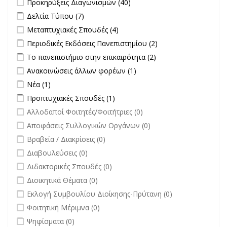
Προκηρύξεις Διαγωνισμών (40)
Διαγωνισμών filter
Apply Δελτία Τύπου filter
Apply Δελτία Τύπου filter
Δελτία Τύπου (7)
Apply Μεταπτυχιακές Σπουδές filter
Apply Μεταπτυχιακές Σπουδές
Μεταπτυχιακές Σπουδές (4)
filter
Apply Περιοδικές Εκδόσεις Πανεπιστημίου filter
Apply Περιοδικές
Περιοδικές Εκδόσεις Πανεπιστημίου (2)
Εκδόσεις
Apply Το πανεπιστήμιο στην επικαιρότητα filter
Apply Το
Το πανεπιστήμιο στην επικαιρότητα (2)
Πανεπιστημίου
πανεπιστήμιο στην
Apply Ανακοινώσεις άλλων φορέων filter
Apply Ανακοινώσεις
Ανακοινώσεις άλλων φορέων (1)
filter
επικαιρότητα filter
άλλων φορέων filter
Apply Νέα filter
Apply Νέα filter
Νέα (1)
Apply Προπτυχιακές Σπουδές filter
Apply Προπτυχιακές Σπουδές
Προπτυχιακές Σπουδές (1)
filter
undefined
Αλλοδαποί Φοιτητές/Φοιτήτριες (0)
undefined
Αποφάσεις Συλλογικών Οργάνων (0)
undefined
Βραβεία / Διακρίσεις (0)
undefined
Διαβουλεύσεις (0)
undefined
Διδακτορικές Σπουδές (0)
undefined
Διοικητικά Θέματα (0)
undefined
Εκλογή Συμβουλίου Διοίκησης-Πρύτανη (0)
undefined
Φοιτητική Μέριμνα (0)
undefined
Ψηφίσματα (0)