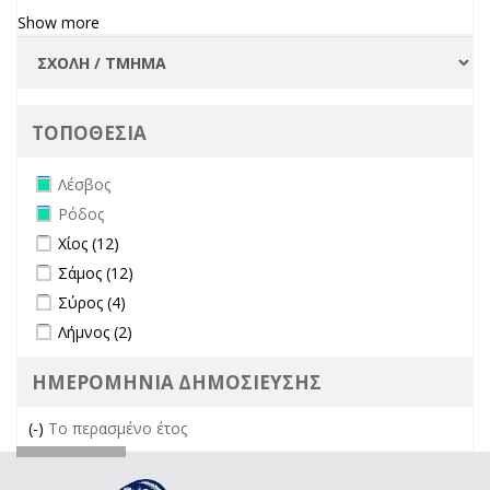
Show more
ΤΟΠΟΘΕΣΙΑ
Remove Λέσβος filter
Λέσβος
Remove Ρόδος filter
Ρόδος
Apply Χίος filter
Apply Χίος filter
Χίος (12)
Apply Σάμος filter
Apply Σάμος filter
Σάμος (12)
Apply Σύρος filter
Apply Σύρος filter
Σύρος (4)
Apply Λήμνος filter
Apply Λήμνος filter
Λήμνος (2)
ΗΜΕΡΟΜΗΝΙΑ ΔΗΜΟΣΙΕΥΣΗΣ
(-)
Remove Το περασμένο έτος filter
Το περασμένο έτος