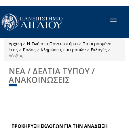
Παράκαμψη προς το κυρίως περιεχόμενο
Toggle
navigat
Αρχική
>
Η Ζωή στο Πανεπιστήμιο
>
Το περασμένο
Είστε εδώ
έτος
>
Ρόδος
>
Κληρώσεις επιτροπών
>
Εκλογές
>
Λέσβος
ΝΕΑ / ΔΕΛΤΙΑ ΤΥΠΟΥ /
ΑΝΑΚΟΙΝΩΣΕΙΣ
ΠΡΟΚΗΡΥΞΗ ΕΚΛΟΓΩΝ ΓΙΑ ΤΗΝ ΑΝΑΔΕΙΞΗ