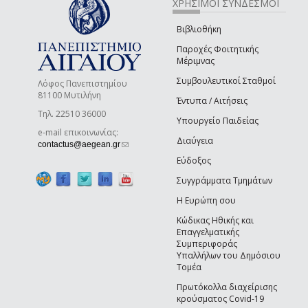
ΧΡΗΣΙΜΟΙ ΣΥΝΔΕΣΜΟΙ
Βιβλιοθήκη
Παροχές Φοιτητικής
Μέριμνας
Συμβουλευτικοί Σταθμοί
Λόφος Πανεπιστημίου
81100 Μυτιλήνη
Έντυπα / Αιτήσεις
Τηλ. 22510 36000
Υπουργείο Παιδείας
e-mail επικοινωνίας:
Διαύγεια
(link sends e-mail)
contactus@aegean.gr
Εύδοξος
Συγγράμματα Τμημάτων
Η Ευρώπη σου
Κώδικας Ηθικής και
Επαγγελματικής
Συμπεριφοράς
Υπαλλήλων του Δημόσιου
Τομέα
Πρωτόκολλα διαχείρισης
κρούσματος Covid-19