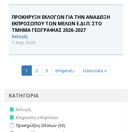
ΠΡΟΚΗΡΥΞΗ ΕΚΛΟΓΩΝ ΓΙΑ ΤΗΝ ΑΝΑΔΕΙΞΗ
ΕΚΠΡΟΣΩΠΟΥ ΤΩΝ ΜΕΛΩΝ Ε.ΔΙ.Π. ΣΤΟ
ΤΜΗΜΑ ΓΕΩΓΡΑΦΙΑΣ 2026-2027
Εκλογές
7 Απρ 2026
1
2
3
επόμενη ›
τελευταία »
ΚΑΤΗΓΟΡΙΑ
Remove Εκλογές filter
Εκλογές
Remove Κληρώσεις επιτροπών filter
Κληρώσεις επιτροπών
Apply Προκηρύξεις Θέσεων filter
Apply Προκηρύξεις Θέσεων
Προκηρύξεις Θέσεων (50)
filter
Apply Προκηρύξεις Διαγωνισμών filter
Apply Προκηρύξεις