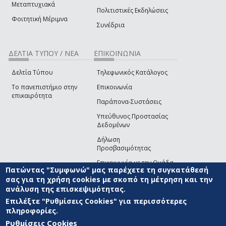
Μεταπτυχιακά
Πολιτιστικές Εκδηλώσεις
Φοιτητική Μέριμνα
Συνέδρια
ΔΕΛΤΙΑ ΤΥΠΟΥ / ΝΕΑ
ΕΠΙΚΟΙΝΩΝΙΑ
Δελτία Τύπου
Τηλεφωνικός Κατάλογος
Το πανεπιστήμιο στην
Επικοινωνία
επικαιρότητα
Παράπονα-Συστάσεις
Υπεύθυνος Προστασίας
Δεδομένων
Δήλωση
Προσβασιμότητας
Επικοινωνία με την Ομάδα
Πατώντας "Συμφωνώ" μας παρέχετε τη συγκατάθεσή
Ανάπτυξης του site
(link sends e-mail)
σας για τη χρήση cookies με σκοπό τη μέτρηση και την
ανάλυση της επισκεψιμότητας.
© ΠΑΝΕΠΙΣΤΗΜΙΟ ΑΙΓΑΙΟΥ
ΟΡΟΙ ΧΡΗΣΗΣ
ΠΟΛΙΤΙΚΗ COOKIES
ΟΜΑΔΑ
ΑΝΑΠΤΥΞΗΣ
Επιλέξτε "Ρυθμίσεις Cookies" για περισσότερες
πληροφορίες.
Ρυθμίσεις Cookies