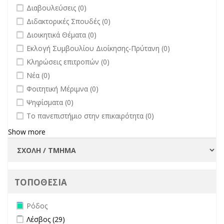
undefined
Διαβουλεύσεις (0)
undefined
Διδακτορικές Σπουδές (0)
undefined
Διοικητικά Θέματα (0)
undefined
Εκλογή Συμβουλίου Διοίκησης-Πρύτανη (0)
undefined
Κληρώσεις επιτροπών (0)
undefined
Νέα (0)
undefined
Φοιτητική Μέριμνα (0)
undefined
Ψηφίσματα (0)
undefined
Το πανεπιστήμιο στην επικαιρότητα (0)
Show more
ΤΟΠΟΘΕΣΙΑ
Remove Ρόδος filter
Ρόδος
Apply Λέσβος filter
Apply Λέσβος filter
Λέσβος (29)