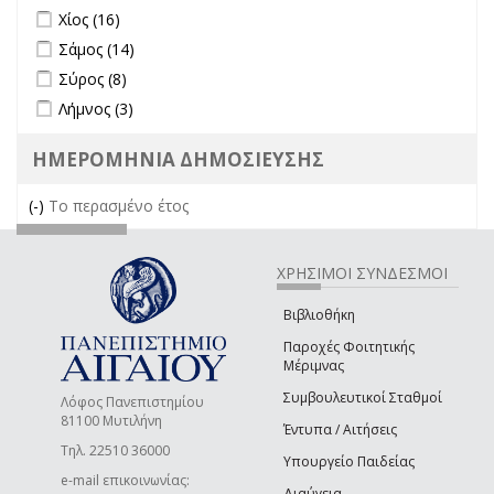
Apply Χίος filter
Apply Χίος filter
Χίος (16)
Apply Σάμος filter
Apply Σάμος filter
Σάμος (14)
Apply Σύρος filter
Apply Σύρος filter
Σύρος (8)
Apply Λήμνος filter
Apply Λήμνος filter
Λήμνος (3)
ΗΜΕΡΟΜΗΝΙΑ ΔΗΜΟΣΙΕΥΣΗΣ
(-)
Remove Το περασμένο έτος filter
Το περασμένο έτος
ΧΡΗΣΙΜΟΙ ΣΥΝΔΕΣΜΟΙ
Βιβλιοθήκη
Παροχές Φοιτητικής
Μέριμνας
Συμβουλευτικοί Σταθμοί
Λόφος Πανεπιστημίου
81100 Μυτιλήνη
Έντυπα / Αιτήσεις
Τηλ. 22510 36000
Υπουργείο Παιδείας
e-mail επικοινωνίας:
Διαύγεια