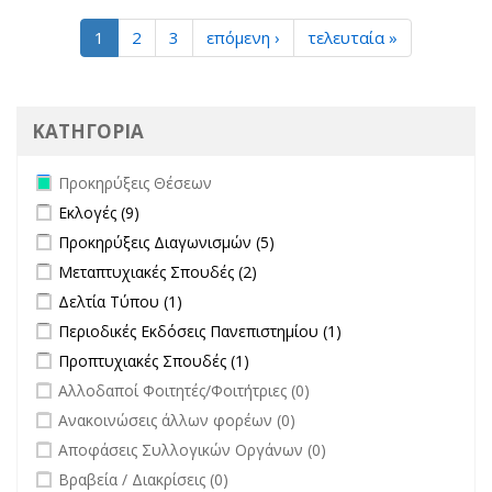
1
2
3
επόμενη ›
τελευταία »
ΚΑΤΗΓΟΡΙΑ
Remove Προκηρύξεις Θέσεων filter
Προκηρύξεις Θέσεων
Apply Εκλογές filter
Apply Εκλογές filter
Εκλογές (9)
Apply Προκηρύξεις Διαγωνισμών filter
Apply Προκηρύξεις
Προκηρύξεις Διαγωνισμών (5)
Διαγωνισμών filter
Apply Μεταπτυχιακές Σπουδές filter
Apply Μεταπτυχιακές Σπουδές
Μεταπτυχιακές Σπουδές (2)
filter
Apply Δελτία Τύπου filter
Apply Δελτία Τύπου filter
Δελτία Τύπου (1)
Apply Περιοδικές Εκδόσεις Πανεπιστημίου filter
Apply Περιοδικές
Περιοδικές Εκδόσεις Πανεπιστημίου (1)
Εκδόσεις
Apply Προπτυχιακές Σπουδές filter
Apply Προπτυχιακές Σπουδές
Προπτυχιακές Σπουδές (1)
Πανεπιστημίου
filter
undefined
Αλλοδαποί Φοιτητές/Φοιτήτριες (0)
filter
undefined
Ανακοινώσεις άλλων φορέων (0)
undefined
Αποφάσεις Συλλογικών Οργάνων (0)
undefined
Βραβεία / Διακρίσεις (0)