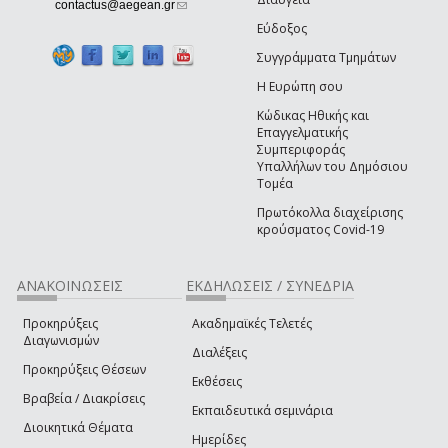
(link sends e-mail)
contactus@aegean.gr
Εύδοξος
Συγγράμματα Τμημάτων
Η Ευρώπη σου
Κώδικας Ηθικής και
Επαγγελματικής
Συμπεριφοράς
Υπαλλήλων του Δημόσιου
Τομέα
Πρωτόκολλα διαχείρισης
κρούσματος Covid-19
ΑΝΑΚΟΙΝΩΣΕΙΣ
ΕΚΔΗΛΩΣΕΙΣ / ΣΥΝΕΔΡΙΑ
Προκηρύξεις
Ακαδημαϊκές Τελετές
Διαγωνισμών
Διαλέξεις
Προκηρύξεις Θέσεων
Εκθέσεις
Βραβεία / Διακρίσεις
Εκπαιδευτικά σεμινάρια
Διοικητικά Θέματα
Ημερίδες