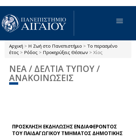
Παράκαμψη προς το κυρίως περιεχόμενο
Toggle
navigat
Αρχική
>
Η Ζωή στο Πανεπιστήμιο
>
Το περασμένο
Είστε εδώ
έτος
>
Ρόδος
>
Προκηρύξεις Θέσεων
>
Χίος
ΝΕΑ / ΔΕΛΤΙΑ ΤΥΠΟΥ /
ΑΝΑΚΟΙΝΩΣΕΙΣ
ΠΡΟΣΚΛΗΣΗ ΕΚΔΗΛΩΣΗΣ ΕΝΔΙΑΦΕΡΟΝΤΟΣ
ΤΟΥ ΠΑΙΔΑΓΩΓΙΚΟΥ ΤΜΗΜΑΤΟΣ ΔΗΜΟΤΙΚΗΣ