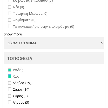
Κληρώσεις επιτροπών (0)
undefined
Νέα (0)
undefined
Φοιτητική Μέριμνα (0)
undefined
Ψηφίσματα (0)
undefined
Το πανεπιστήμιο στην επικαιρότητα (0)
Show more
ΤΟΠΟΘΕΣΙΑ
Remove Ρόδος filter
Ρόδος
Remove Χίος filter
Χίος
Apply Λέσβος filter
Apply Λέσβος filter
Λέσβος (29)
Apply Σάμος filter
Apply Σάμος filter
Σάμος (14)
Apply Σύρος filter
Apply Σύρος filter
Σύρος (8)
Apply Λήμνος filter
Apply Λήμνος filter
Λήμνος (3)