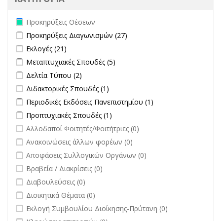
Remove Προκηρύξεις Θέσεων filter
Προκηρύξεις Θέσεων
Apply Προκηρύξεις Διαγωνισμών filter
Apply Προκηρύξεις
Προκηρύξεις Διαγωνισμών (27)
Διαγωνισμών filter
Apply Εκλογές filter
Apply Εκλογές filter
Εκλογές (21)
Apply Μεταπτυχιακές Σπουδές filter
Apply Μεταπτυχιακές Σπουδές
Μεταπτυχιακές Σπουδές (5)
filter
Apply Δελτία Τύπου filter
Apply Δελτία Τύπου filter
Δελτία Τύπου (2)
Apply Διδακτορικές Σπουδές filter
Apply Διδακτορικές Σπουδές
Διδακτορικές Σπουδές (1)
filter
Apply Περιοδικές Εκδόσεις Πανεπιστημίου filter
Apply Περιοδικές
Περιοδικές Εκδόσεις Πανεπιστημίου (1)
Εκδόσεις
Apply Προπτυχιακές Σπουδές filter
Apply Προπτυχιακές Σπουδές
Προπτυχιακές Σπουδές (1)
Πανεπιστημίου
filter
undefined
Αλλοδαποί Φοιτητές/Φοιτήτριες (0)
filter
undefined
Ανακοινώσεις άλλων φορέων (0)
undefined
Αποφάσεις Συλλογικών Οργάνων (0)
undefined
Βραβεία / Διακρίσεις (0)
undefined
Διαβουλεύσεις (0)
undefined
Διοικητικά Θέματα (0)
undefined
Εκλογή Συμβουλίου Διοίκησης-Πρύτανη (0)
undefined