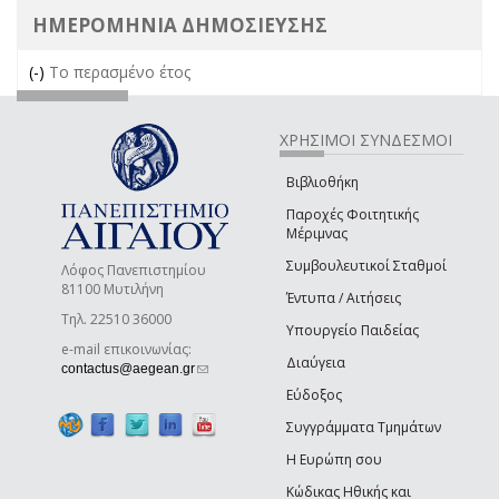
ΗΜΕΡΟΜΗΝΙΑ ΔΗΜΟΣΙΕΥΣΗΣ
(-)
Remove Το περασμένο έτος filter
Το περασμένο έτος
ΧΡΗΣΙΜΟΙ ΣΥΝΔΕΣΜΟΙ
Βιβλιοθήκη
Παροχές Φοιτητικής
Μέριμνας
Συμβουλευτικοί Σταθμοί
Λόφος Πανεπιστημίου
81100 Μυτιλήνη
Έντυπα / Αιτήσεις
Τηλ. 22510 36000
Υπουργείο Παιδείας
e-mail επικοινωνίας:
Διαύγεια
(link sends e-mail)
contactus@aegean.gr
Εύδοξος
Συγγράμματα Τμημάτων
Η Ευρώπη σου
Κώδικας Ηθικής και