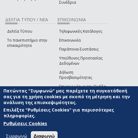
Συνέδρια
ΔΕΛΤΙΑ ΤΥΠΟΥ / ΝΕΑ
ΕΠΙΚΟΙΝΩΝΙΑ
Δελτία Τύπου
Τηλεφωνικός Κατάλογος
Το πανεπιστήμιο στην
Επικοινωνία
επικαιρότητα
Παράπονα-Συστάσεις
Υπεύθυνος Προστασίας
Δεδομένων
Δήλωση
Προσβασιμότητας
Επικοινωνία με την Ομάδα
Πατώντας "Συμφωνώ" μας παρέχετε τη συγκατάθεσή
Ανάπτυξης του site
(link sends e-mail)
σας για τη χρήση cookies με σκοπό τη μέτρηση και την
ανάλυση της επισκεψιμότητας.
© ΠΑΝΕΠΙΣΤΗΜΙΟ ΑΙΓΑΙΟΥ
ΟΡΟΙ ΧΡΗΣΗΣ
ΠΟΛΙΤΙΚΗ COOKIES
ΟΜΑΔΑ
ΑΝΑΠΤΥΞΗΣ
Επιλέξτε "Ρυθμίσεις Cookies" για περισσότερες
πληροφορίες.
Ρυθμίσεις Cookies
Συμφωνώ
Διαφωνώ