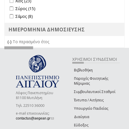
Χίος (23)
Apply Σύρος filter
Apply Σύρος filter
Σύρος (15)
Apply Σάμος filter
Apply Σάμος filter
Σάμος (8)
ΗΜΕΡΟΜΗΝΙΑ ΔΗΜΟΣΙΕΥΣΗΣ
(-)
Remove Το περασμένο έτος filter
Το περασμένο έτος
ΧΡΗΣΙΜΟΙ ΣΥΝΔΕΣΜΟΙ
Βιβλιοθήκη
Παροχές Φοιτητικής
Μέριμνας
Συμβουλευτικοί Σταθμοί
Λόφος Πανεπιστημίου
81100 Μυτιλήνη
Έντυπα / Αιτήσεις
Τηλ. 22510 36000
Υπουργείο Παιδείας
e-mail επικοινωνίας:
Διαύγεια
(link sends e-mail)
contactus@aegean.gr
Εύδοξος