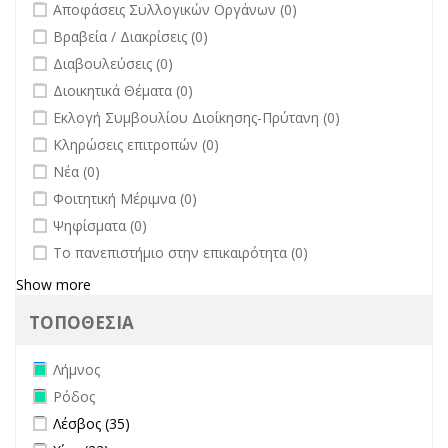
undefined
Αποφάσεις Συλλογικών Οργάνων (0)
undefined
Βραβεία / Διακρίσεις (0)
undefined
Διαβουλεύσεις (0)
undefined
Διοικητικά Θέματα (0)
undefined
Εκλογή Συμβουλίου Διοίκησης-Πρύτανη (0)
undefined
Κληρώσεις επιτροπών (0)
undefined
Νέα (0)
undefined
Φοιτητική Μέριμνα (0)
undefined
Ψηφίσματα (0)
undefined
Το πανεπιστήμιο στην επικαιρότητα (0)
Show more
ΤΟΠΟΘΕΣΙΑ
Remove Λήμνος filter
Λήμνος
Remove Ρόδος filter
Ρόδος
Apply Λέσβος filter
Apply Λέσβος filter
Λέσβος (35)
Apply Χίος filter
Apply Χίος filter