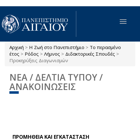
Παράκαμψη προς το κυρίως περιεχόμενο
Toggle
navigat
Αρχική
>
Η Ζωή στο Πανεπιστήμιο
>
Το περασμένο
Είστε εδώ
έτος
>
Ρόδος
>
Λήμνος
>
Διδακτορικές Σπουδές
>
Προκηρύξεις Διαγωνισμών
ΝΕΑ / ΔΕΛΤΙΑ ΤΥΠΟΥ /
ΑΝΑΚΟΙΝΩΣΕΙΣ
ΠΡΟΜΗΘΕΙΑ ΚΑΙ ΕΓΚΑΤΑΣΤΑΣΗ