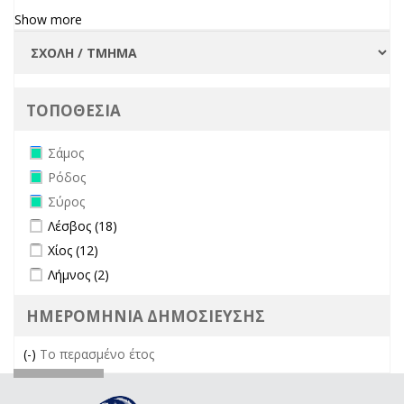
Show more
ΤΟΠΟΘΕΣΙΑ
Remove Σάμος filter
Σάμος
Remove Ρόδος filter
Ρόδος
Remove Σύρος filter
Σύρος
Apply Λέσβος filter
Apply Λέσβος filter
Λέσβος (18)
Apply Χίος filter
Apply Χίος filter
Χίος (12)
Apply Λήμνος filter
Apply Λήμνος filter
Λήμνος (2)
ΗΜΕΡΟΜΗΝΙΑ ΔΗΜΟΣΙΕΥΣΗΣ
(-)
Remove Το περασμένο έτος filter
Το περασμένο έτος