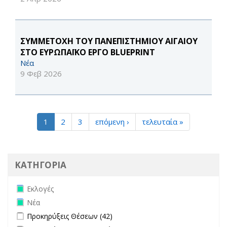
ΣΥΜΜΕΤΟΧΗ ΤΟΥ ΠΑΝΕΠΙΣΤΗΜΙΟΥ ΑΙΓΑΙΟΥ
ΣΤΟ ΕΥΡΩΠΑΪΚΟ ΕΡΓΟ BLUEPRINT
Νέα
9 Φεβ 2026
1
2
3
επόμενη ›
τελευταία »
ΚΑΤΗΓΟΡΙΑ
Remove Εκλογές filter
Εκλογές
Remove Νέα filter
Νέα
Apply Προκηρύξεις Θέσεων filter
Apply Προκηρύξεις Θέσεων
Προκηρύξεις Θέσεων (42)
filter