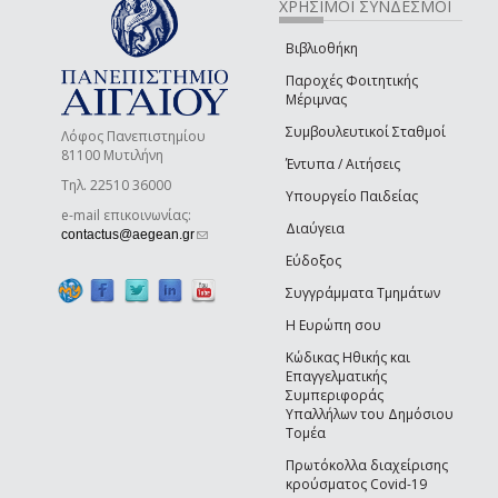
ΧΡΗΣΙΜΟΙ ΣΥΝΔΕΣΜΟΙ
Βιβλιοθήκη
Παροχές Φοιτητικής
Μέριμνας
Συμβουλευτικοί Σταθμοί
Λόφος Πανεπιστημίου
81100 Μυτιλήνη
Έντυπα / Αιτήσεις
Τηλ. 22510 36000
Υπουργείο Παιδείας
e-mail επικοινωνίας:
Διαύγεια
(link sends e-mail)
contactus@aegean.gr
Εύδοξος
Συγγράμματα Τμημάτων
Η Ευρώπη σου
Κώδικας Ηθικής και
Επαγγελματικής
Συμπεριφοράς
Υπαλλήλων του Δημόσιου
Τομέα
Πρωτόκολλα διαχείρισης
κρούσματος Covid-19