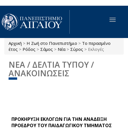
Παράκαμψη προς το κυρίως περιεχόμενο
Toggle
navigat
Αρχική
>
Η Ζωή στο Πανεπιστήμιο
>
Το περασμένο
Είστε εδώ
έτος
>
Ρόδος
>
Σάμος
>
Νέα
>
Σύρος
>
Εκλογές
ΝΕΑ / ΔΕΛΤΙΑ ΤΥΠΟΥ /
ΑΝΑΚΟΙΝΩΣΕΙΣ
ΠΡΟΚΗΡΥΞΗ ΕΚΛΟΓΩΝ ΓΙΑ ΤΗΝ ΑΝΑΔΕΙΞΗ
ΠΡΟΕΔΡΟΥ ΤΟΥ ΠΑΙΔΑΓΩΓΙΚΟΥ ΤΜΗΜΑΤΟΣ