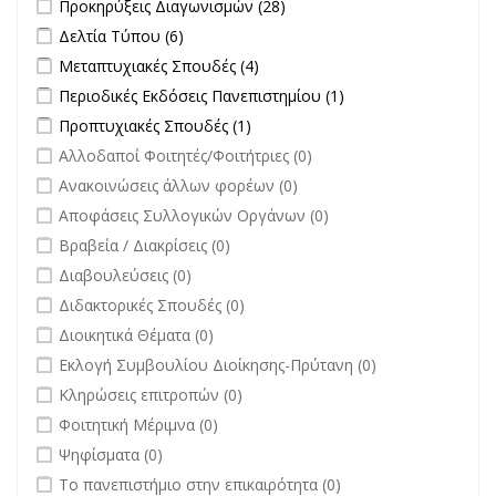
Apply Προκηρύξεις Διαγωνισμών filter
Apply Προκηρύξεις
Προκηρύξεις Διαγωνισμών (28)
Διαγωνισμών filter
Apply Δελτία Τύπου filter
Apply Δελτία Τύπου filter
Δελτία Τύπου (6)
Apply Μεταπτυχιακές Σπουδές filter
Apply Μεταπτυχιακές Σπουδές
Μεταπτυχιακές Σπουδές (4)
filter
Apply Περιοδικές Εκδόσεις Πανεπιστημίου filter
Apply Περιοδικές
Περιοδικές Εκδόσεις Πανεπιστημίου (1)
Εκδόσεις
Apply Προπτυχιακές Σπουδές filter
Apply Προπτυχιακές Σπουδές
Προπτυχιακές Σπουδές (1)
Πανεπιστημίου
filter
undefined
Αλλοδαποί Φοιτητές/Φοιτήτριες (0)
filter
undefined
Ανακοινώσεις άλλων φορέων (0)
undefined
Αποφάσεις Συλλογικών Οργάνων (0)
undefined
Βραβεία / Διακρίσεις (0)
undefined
Διαβουλεύσεις (0)
undefined
Διδακτορικές Σπουδές (0)
undefined
Διοικητικά Θέματα (0)
undefined
Εκλογή Συμβουλίου Διοίκησης-Πρύτανη (0)
undefined
Κληρώσεις επιτροπών (0)
undefined
Φοιτητική Μέριμνα (0)
undefined
Ψηφίσματα (0)
undefined
Το πανεπιστήμιο στην επικαιρότητα (0)