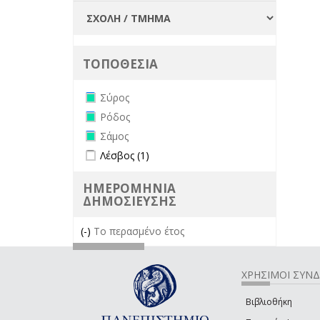
ΤΟΠΟΘΕΣΙΑ
Remove Σύρος filter
Σύρος
Remove Ρόδος filter
Ρόδος
Remove Σάμος filter
Σάμος
Apply Λέσβος filter
Apply Λέσβος filter
Λέσβος (1)
ΗΜΕΡΟΜΗΝΙΑ
ΔΗΜΟΣΙΕΥΣΗΣ
(-)
Remove Το περασμένο έτος filter
Το περασμένο έτος
ΧΡΗΣΙΜΟΙ ΣΥΝ
Βιβλιοθήκη