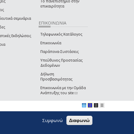
εις
Το πανεπιστήμιο στην
επικαιρότητα
εις
δευτικά σεμινάρια
ΕΠΙΚΟΙΝΩΝΙΑ
δες
Τηλεφωνικός Κατάλογος
στικές Εκδηλώσεις
Επικοινωνία
ρια
Παράπονα-Συστάσεις
Υπεύθυνος Προστασίας
Δεδομένων
Δήλωση
Προσβασιμότητας
Επικοινωνία με την Ομάδα
Ανάπτυξης του site
(link sends e-mail)
Συμφωνώ
Διαφωνώ