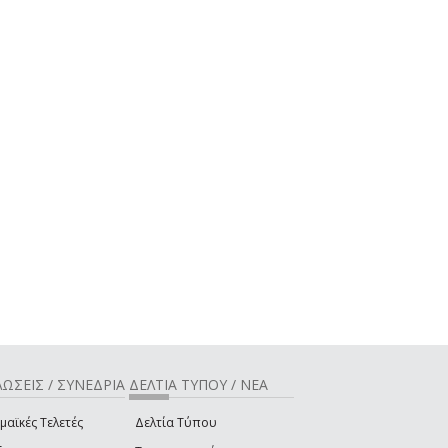
ΩΣΕΙΣ / ΣΥΝΕΔΡΙΑ
ΔΕΛΤΙΑ ΤΥΠΟΥ / ΝΕΑ
μαϊκές Τελετές
Δελτία Τύπου