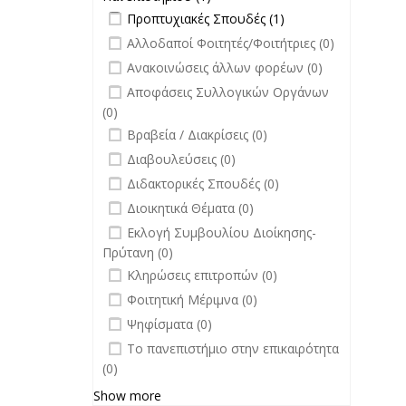
Apply Προπτυχιακές Σπουδές filter
Εκδόσεις
Apply
Προπτυχιακές Σπουδές (1)
Πανεπιστημίου filter
Προπτυχιακές
undefined
Αλλοδαποί Φοιτητές/Φοιτήτριες (0)
Σπουδές filter
undefined
Ανακοινώσεις άλλων φορέων (0)
undefined
Αποφάσεις Συλλογικών Οργάνων
(0)
undefined
Βραβεία / Διακρίσεις (0)
undefined
Διαβουλεύσεις (0)
undefined
Διδακτορικές Σπουδές (0)
undefined
Διοικητικά Θέματα (0)
undefined
Εκλογή Συμβουλίου Διοίκησης-
Πρύτανη (0)
undefined
Κληρώσεις επιτροπών (0)
undefined
Φοιτητική Μέριμνα (0)
undefined
Ψηφίσματα (0)
undefined
Το πανεπιστήμιο στην επικαιρότητα
(0)
Show more