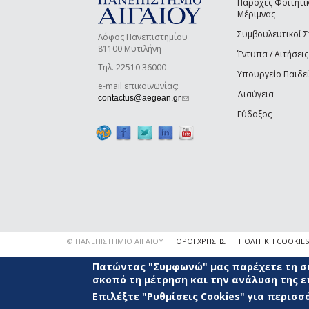
Παροχές Φοιτητι
Μέριμνας
Συμβουλευτικοί 
Λόφος Πανεπιστημίου
81100 Μυτιλήνη
Έντυπα / Αιτήσεις
Τηλ. 22510 36000
Υπουργείο Παιδε
e-mail επικοινωνίας:
Διαύγεια
(link sends e-mail)
contactus@aegean.gr
Εύδοξος
© ΠΑΝΕΠΙΣΤΗΜΙΟ ΑΙΓΑΙΟΥ
ΟΡΟΙ ΧΡΗΣΗΣ
ΠΟΛΙΤΙΚΗ COOKIES
Πατώντας "Συμφωνώ" μας παρέχετε τη συ
σκοπό τη μέτρηση και την ανάλυση της 
Επιλέξτε "Ρυθμίσεις Cookies" για περισ