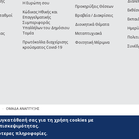
κής
Διαλέξ
Η Ευρώπη σου
Προκηρύξεις Θέσεων
Εκθέσ
Κώδικας Ηθικής και
Σταθμοί
Βραβεία / Διακρίσεις
Επαγγελματικής
Εκπαι
Συμπεριφοράς
Διοικητικά Θέματα
Υπαλλήλων του Δημόσιου
Ημερί
Τομέα
ίας
Μεταπτυχιακά
Πολιτι
Πρωτόκολλα διαχείρισης
Φοιτητική Μέριμνα
Συνέδ
κρούσματος Covid-19
ΟΜΑΔΑ ΑΝΑΠΤΥΞΗΣ
γκατάθεσή σας για τη χρήση cookies με
επισκεψιμότητας.
σότερες πληροφορίες.