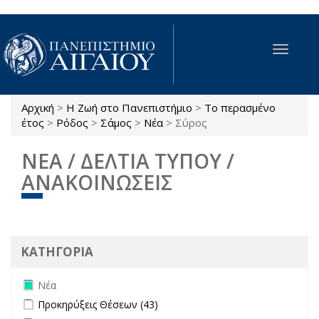
Παράκαμψη προς το κυρίως περιεχόμενο
Toggle
navigat
Αρχική
>
Η Ζωή στο Πανεπιστήμιο
>
Το περασμένο
Είστε εδώ
έτος
>
Ρόδος
>
Σάμος
>
Νέα
>
Σύρος
ΝΕΑ / ΔΕΛΤΙΑ ΤΥΠΟΥ /
ΑΝΑΚΟΙΝΩΣΕΙΣ
ΚΑΤΗΓΟΡΙΑ
Remove Νέα filter
Νέα
Apply Προκηρύξεις Θέσεων filter
Apply Προκηρύξεις Θέσεων
Προκηρύξεις Θέσεων (43)
filter