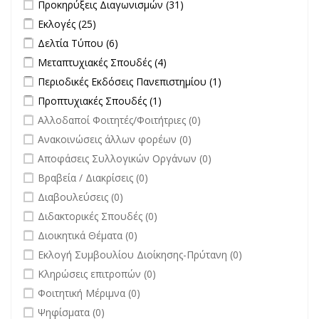
Apply Προκηρύξεις Διαγωνισμών filter
Apply Προκηρύξεις
Προκηρύξεις Διαγωνισμών (31)
Διαγωνισμών filter
Apply Εκλογές filter
Apply Εκλογές filter
Εκλογές (25)
Apply Δελτία Τύπου filter
Apply Δελτία Τύπου filter
Δελτία Τύπου (6)
Apply Μεταπτυχιακές Σπουδές filter
Apply Μεταπτυχιακές Σπουδές
Μεταπτυχιακές Σπουδές (4)
filter
Apply Περιοδικές Εκδόσεις Πανεπιστημίου filter
Apply Περιοδικές
Περιοδικές Εκδόσεις Πανεπιστημίου (1)
Εκδόσεις
Apply Προπτυχιακές Σπουδές filter
Apply Προπτυχιακές Σπουδές
Προπτυχιακές Σπουδές (1)
Πανεπιστημίου
filter
undefined
Αλλοδαποί Φοιτητές/Φοιτήτριες (0)
filter
undefined
Ανακοινώσεις άλλων φορέων (0)
undefined
Αποφάσεις Συλλογικών Οργάνων (0)
undefined
Βραβεία / Διακρίσεις (0)
undefined
Διαβουλεύσεις (0)
undefined
Διδακτορικές Σπουδές (0)
undefined
Διοικητικά Θέματα (0)
undefined
Εκλογή Συμβουλίου Διοίκησης-Πρύτανη (0)
undefined
Κληρώσεις επιτροπών (0)
undefined
Φοιτητική Μέριμνα (0)
undefined
Ψηφίσματα (0)