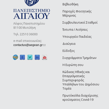
Βιβλιοθήκη
Παροχές Φοιτητικής
Μέριμνας
Συμβουλευτικοί Σταθμοί
Λόφος Πανεπιστημίου
81100 Μυτιλήνη
Έντυπα / Αιτήσεις
Τηλ. 22510 36000
Υπουργείο Παιδείας
e-mail επικοινωνίας:
Διαύγεια
(link sends e-mail)
contactus@aegean.gr
Εύδοξος
Συγγράμματα Τμημάτων
Η Ευρώπη σου
Κώδικας Ηθικής και
Επαγγελματικής
Συμπεριφοράς
Υπαλλήλων του Δημόσιου
Τομέα
Πρωτόκολλα διαχείρισης
κρούσματος Covid-19