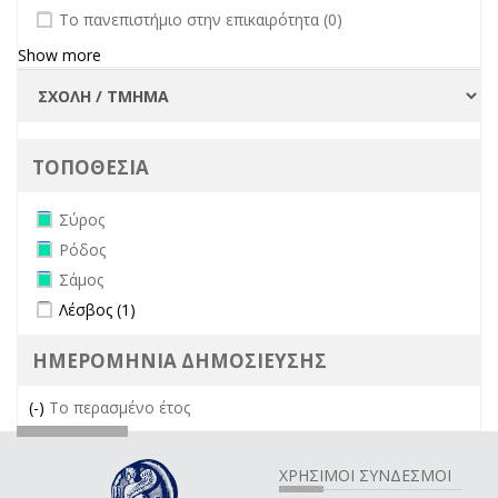
undefined
Το πανεπιστήμιο στην επικαιρότητα (0)
Show more
ΤΟΠΟΘΕΣΙΑ
Remove Σύρος filter
Σύρος
Remove Ρόδος filter
Ρόδος
Remove Σάμος filter
Σάμος
Apply Λέσβος filter
Apply Λέσβος filter
Λέσβος (1)
ΗΜΕΡΟΜΗΝΙΑ ΔΗΜΟΣΙΕΥΣΗΣ
(-)
Remove Το περασμένο έτος filter
Το περασμένο έτος
ΧΡΗΣΙΜΟΙ ΣΥΝΔΕΣΜΟΙ