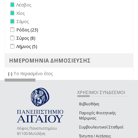
Remove Λέσβος filter
Λέσβος
Remove Χίος filter
Χίος
Remove Σάμος filter
Σάμος
Apply Ρόδος filter
Apply Ρόδος filter
Ρόδος (23)
Apply Σύρος filter
Apply Σύρος filter
Σύρος (8)
Apply Λήμνος filter
Apply Λήμνος filter
Λήμνος (5)
ΗΜΕΡΟΜΗΝΙΑ ΔΗΜΟΣΙΕΥΣΗΣ
(-)
Remove Το περασμένο έτος filter
Το περασμένο έτος
ΧΡΗΣΙΜΟΙ ΣΥΝΔΕΣΜΟΙ
Βιβλιοθήκη
Παροχές Φοιτητικής
Μέριμνας
Συμβουλευτικοί Σταθμοί
Λόφος Πανεπιστημίου
81100 Μυτιλήνη
Έντυπα / Αιτήσεις