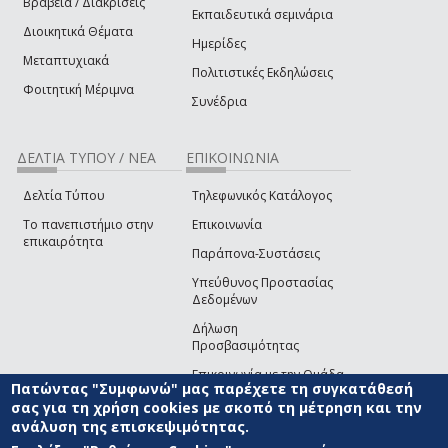
Βραβεία / Διακρίσεις
Εκπαιδευτικά σεμινάρια
Διοικητικά Θέματα
Ημερίδες
Μεταπτυχιακά
Πολιτιστικές Εκδηλώσεις
Φοιτητική Μέριμνα
Συνέδρια
ΔΕΛΤΙΑ ΤΥΠΟΥ / ΝΕΑ
ΕΠΙΚΟΙΝΩΝΙΑ
Δελτία Τύπου
Τηλεφωνικός Κατάλογος
Το πανεπιστήμιο στην
Επικοινωνία
επικαιρότητα
Παράπονα-Συστάσεις
Υπεύθυνος Προστασίας
Δεδομένων
Δήλωση
Προσβασιμότητας
Επικοινωνία με την Ομάδα
Πατώντας "Συμφωνώ" μας παρέχετε τη συγκατάθεσή
Ανάπτυξης του site
(link sends e-mail)
σας για τη χρήση cookies με σκοπό τη μέτρηση και την
ανάλυση της επισκεψιμότητας.
© ΠΑΝΕΠΙΣΤΗΜΙΟ ΑΙΓΑΙΟΥ
ΟΡΟΙ ΧΡΗΣΗΣ
ΠΟΛΙΤΙΚΗ COOKIES
ΟΜΑΔΑ
ΑΝΑΠΤΥΞΗΣ