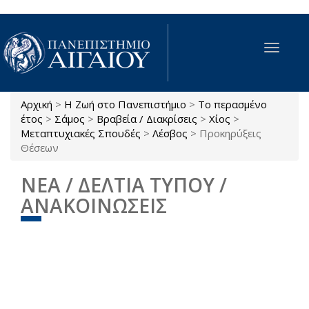
Παράκαμψη προς το κυρίως περιεχόμενο
Toggle
navigat
Αρχική
>
Η Ζωή στο Πανεπιστήμιο
>
Το περασμένο
Είστε εδώ
έτος
>
Σάμος
>
Βραβεία / Διακρίσεις
>
Χίος
>
Μεταπτυχιακές Σπουδές
>
Λέσβος
>
Προκηρύξεις
Θέσεων
ΝΕΑ / ΔΕΛΤΙΑ ΤΥΠΟΥ /
ΑΝΑΚΟΙΝΩΣΕΙΣ