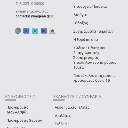
Τηλ. 22510 36000
Υπουργείο Παιδείας
e-mail επικοινωνίας:
Διαύγεια
(link sends e-mail)
contactus@aegean.gr
Εύδοξος
Συγγράμματα Τμημάτων
Η Ευρώπη σου
Κώδικας Ηθικής και
Επαγγελματικής
Συμπεριφοράς
Υπαλλήλων του Δημόσιου
Τομέα
Πρωτόκολλα διαχείρισης
κρούσματος Covid-19
ΑΝΑΚΟΙΝΩΣΕΙΣ
ΕΚΔΗΛΩΣΕΙΣ / ΣΥΝΕΔΡΙΑ
Προκηρύξεις
Ακαδημαϊκές Τελετές
Διαγωνισμών
Διαλέξεις
Προκηρύξεις Θέσεων
Εκθέσεις