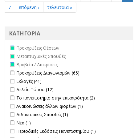
7
επόμενη ›
τελευταία »
ΚΑΤΗΓΟΡΙΑ
Remove Προκηρύξεις Θέσεων filter
Προκηρύξεις Θέσεων
Remove Μεταπτυχιακές Σπουδές filter
Μεταπτυχιακές Σπουδές
Remove Βραβεία / Διακρίσεις filter
Βραβεία / Διακρίσεις
Apply Προκηρύξεις Διαγωνισμών filter
Apply Προκηρύξεις
Προκηρύξεις Διαγωνισμών (65)
Διαγωνισμών filter
Apply Εκλογές filter
Apply Εκλογές filter
Εκλογές (41)
Apply Δελτία Τύπου filter
Apply Δελτία Τύπου filter
Δελτία Τύπου (12)
Apply Το πανεπιστήμιο στην επικαιρότητα filter
Apply Το
Το πανεπιστήμιο στην επικαιρότητα (2)
πανεπιστήμιο στην
Apply Ανακοινώσεις άλλων φορέων filter
Apply Ανακοινώσεις
Ανακοινώσεις άλλων φορέων (1)
επικαιρότητα filter
άλλων φορέων filter
Apply Διδακτορικές Σπουδές filter
Apply Διδακτορικές Σπουδές
Διδακτορικές Σπουδές (1)
filter
Apply Νέα filter
Apply Νέα filter
Νέα (1)
Apply Περιοδικές Εκδόσεις Πανεπιστημίου filter
Apply Περιοδικές
Περιοδικές Εκδόσεις Πανεπιστημίου (1)
Εκδόσεις
undefined