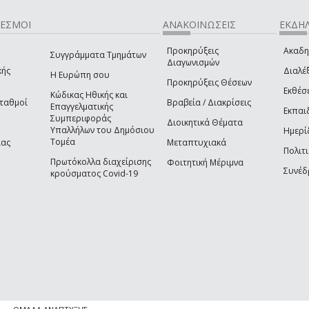
ΔΕΣΜΟΙ
ΑΝΑΚΟΙΝΩΣΕΙΣ
ΕΚΔΗΛ
Προκηρύξεις
Ακαδη
Συγγράμματα Τμημάτων
Διαγωνισμών
κής
Διαλέξ
Η Ευρώπη σου
Προκηρύξεις Θέσεων
Εκθέσ
Κώδικας Ηθικής και
Σταθμοί
Βραβεία / Διακρίσεις
Επαγγελματικής
Εκπαι
Συμπεριφοράς
Διοικητικά Θέματα
Υπαλλήλων του Δημόσιου
Ημερί
Τομέα
ίας
Μεταπτυχιακά
Πολιτι
Πρωτόκολλα διαχείρισης
Φοιτητική Μέριμνα
Συνέδ
κρούσματος Covid-19