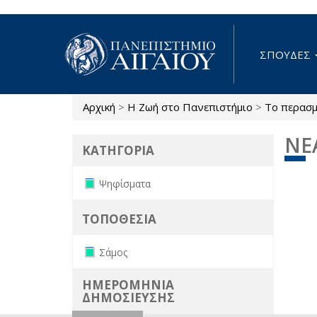
Παράκαμψη προς το κυρίως περιεχόμενο
ΣΠΟΥΔΕΣ
Αρχική
>
Η Ζωή στο Πανεπιστήμιο
>
Το περασμ
Είστε εδώ
ΝΕ
ΚΑΤΗΓΟΡΙΑ
Remove Ψηφίσματα filter
Ψηφίσματα
ΤΟΠΟΘΕΣΙΑ
Remove Σάμος filter
Σάμος
ΗΜΕΡΟΜΗΝΙΑ
ΔΗΜΟΣΙΕΥΣΗΣ