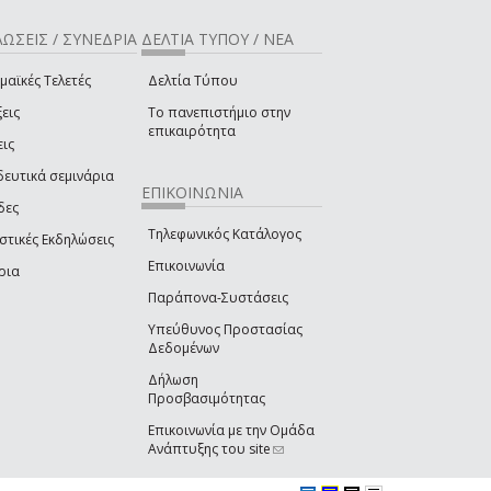
ΩΣΕΙΣ / ΣΥΝΕΔΡΙΑ
ΔΕΛΤΙΑ ΤΥΠΟΥ / ΝΕΑ
μαϊκές Τελετές
Δελτία Τύπου
εις
Το πανεπιστήμιο στην
επικαιρότητα
εις
δευτικά σεμινάρια
ΕΠΙΚΟΙΝΩΝΙΑ
δες
Τηλεφωνικός Κατάλογος
στικές Εκδηλώσεις
Επικοινωνία
ρια
Παράπονα-Συστάσεις
Υπεύθυνος Προστασίας
Δεδομένων
Δήλωση
Προσβασιμότητας
Επικοινωνία με την Ομάδα
Ανάπτυξης του site
(link sends e-mail)