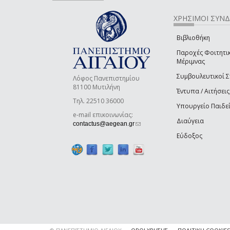
ΧΡΗΣΙΜΟΙ ΣΥΝ
Βιβλιοθήκη
Παροχές Φοιτητι
Μέριμνας
Συμβουλευτικοί 
Λόφος Πανεπιστημίου
81100 Μυτιλήνη
Έντυπα / Αιτήσεις
Τηλ. 22510 36000
Υπουργείο Παιδε
e-mail επικοινωνίας:
Διαύγεια
(link sends e-mail)
contactus@aegean.gr
Εύδοξος