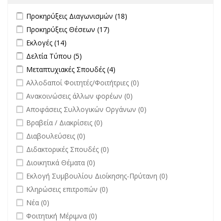
Apply Προκηρύξεις Διαγωνισμών filter
Apply Προκηρύξεις
Προκηρύξεις Διαγωνισμών (18)
Διαγωνισμών filter
Apply Προκηρύξεις Θέσεων filter
Apply Προκηρύξεις Θέσεων
Προκηρύξεις Θέσεων (17)
filter
Apply Εκλογές filter
Apply Εκλογές filter
Εκλογές (14)
Apply Δελτία Τύπου filter
Apply Δελτία Τύπου filter
Δελτία Τύπου (5)
Apply Μεταπτυχιακές Σπουδές filter
Apply Μεταπτυχιακές Σπουδές
Μεταπτυχιακές Σπουδές (4)
filter
undefined
Αλλοδαποί Φοιτητές/Φοιτήτριες (0)
undefined
Ανακοινώσεις άλλων φορέων (0)
undefined
Αποφάσεις Συλλογικών Οργάνων (0)
undefined
Βραβεία / Διακρίσεις (0)
undefined
Διαβουλεύσεις (0)
undefined
Διδακτορικές Σπουδές (0)
undefined
Διοικητικά Θέματα (0)
undefined
Εκλογή Συμβουλίου Διοίκησης-Πρύτανη (0)
undefined
Κληρώσεις επιτροπών (0)
undefined
Νέα (0)
undefined
Φοιτητική Μέριμνα (0)