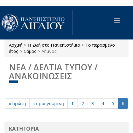
Παράκαμψη προς το κυρίως περιεχόμενο
Toggle
navigat
Αρχική
>
Η Ζωή στο Πανεπιστήμιο
>
Το περασμένο
Είστε εδώ
έτος
>
Σάμος
>
Λήμνος
ΝΕΑ / ΔΕΛΤΙΑ ΤΥΠΟΥ /
ΑΝΑΚΟΙΝΩΣΕΙΣ
« πρώτη
‹ προηγούμενη
1
2
3
4
5
6
ΚΑΤΗΓΟΡΙΑ