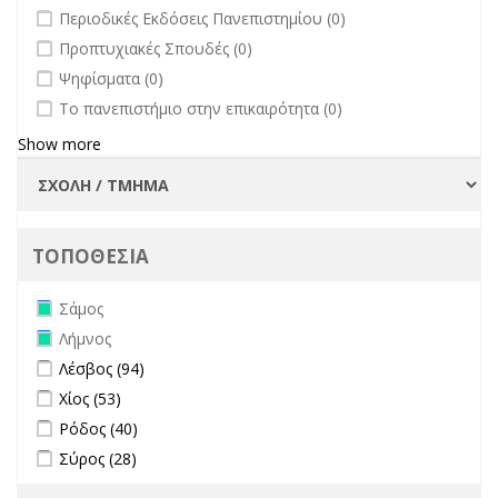
undefined
Περιοδικές Εκδόσεις Πανεπιστημίου (0)
undefined
Προπτυχιακές Σπουδές (0)
undefined
Ψηφίσματα (0)
undefined
Το πανεπιστήμιο στην επικαιρότητα (0)
Show more
ΤΟΠΟΘΕΣΙΑ
Remove Σάμος filter
Σάμος
Remove Λήμνος filter
Λήμνος
Apply Λέσβος filter
Apply Λέσβος filter
Λέσβος (94)
Apply Χίος filter
Apply Χίος filter
Χίος (53)
Apply Ρόδος filter
Apply Ρόδος filter
Ρόδος (40)
Apply Σύρος filter
Apply Σύρος filter
Σύρος (28)