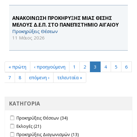
ΑΝΑΚΟΙΝΩΣΗ ΠΡΟΚΗΡΥΞΗΣ ΜΙΑΣ ΘΕΣΗΣ
ΜΕΛΟΥΣ Δ.Ε.Π. ΣΤΟ ΠΑΝΕΠΙΣΤΗΜΙΟ ΑΙΓΑΙΟΥ
Προκηρύξεις Θέσεων
11 Μάιος 2026
« πρώτη
‹ προηγούμενη
1
2
3
4
5
6
7
8
επόμενη ›
τελευταία »
ΚΑΤΗΓΟΡΙΑ
Apply Προκηρύξεις Θέσεων filter
Apply Προκηρύξεις Θέσεων
Προκηρύξεις Θέσεων (34)
filter
Apply Εκλογές filter
Apply Εκλογές filter
Εκλογές (21)
Apply Προκηρύξεις Διαγωνισμών filter
Apply Προκηρύξεις
Προκηρύξεις Διαγωνισμών (13)