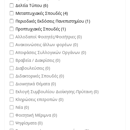
Διαγωνισμών filter
Apply Δελτία Τύπου filter
Apply Δελτία Τύπου filter
Δελτία Τύπου (6)
Apply Μεταπτυχιακές Σπουδές filter
Apply Μεταπτυχιακές Σπουδές
Μεταπτυχιακές Σπουδές (4)
filter
Apply Περιοδικές Εκδόσεις Πανεπιστημίου filter
Apply Περιοδικές
Περιοδικές Εκδόσεις Πανεπιστημίου (1)
Εκδόσεις
Apply Προπτυχιακές Σπουδές filter
Apply Προπτυχιακές Σπουδές
Προπτυχιακές Σπουδές (1)
Πανεπιστημίου
filter
undefined
Αλλοδαποί Φοιτητές/Φοιτήτριες (0)
filter
undefined
Ανακοινώσεις άλλων φορέων (0)
undefined
Αποφάσεις Συλλογικών Οργάνων (0)
undefined
Βραβεία / Διακρίσεις (0)
undefined
Διαβουλεύσεις (0)
undefined
Διδακτορικές Σπουδές (0)
undefined
Διοικητικά Θέματα (0)
undefined
Εκλογή Συμβουλίου Διοίκησης-Πρύτανη (0)
undefined
Κληρώσεις επιτροπών (0)
undefined
Νέα (0)
undefined
Φοιτητική Μέριμνα (0)
undefined
Ψηφίσματα (0)
undefined