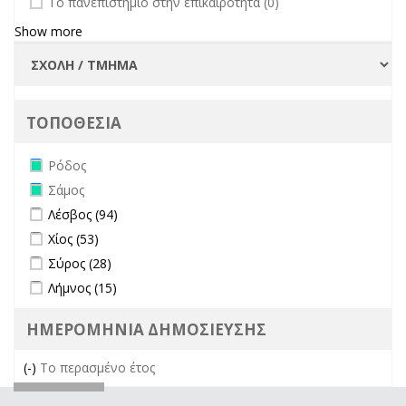
Το πανεπιστήμιο στην επικαιρότητα (0)
Show more
ΤΟΠΟΘΕΣΙΑ
Remove Ρόδος filter
Ρόδος
Remove Σάμος filter
Σάμος
Apply Λέσβος filter
Apply Λέσβος filter
Λέσβος (94)
Apply Χίος filter
Apply Χίος filter
Χίος (53)
Apply Σύρος filter
Apply Σύρος filter
Σύρος (28)
Apply Λήμνος filter
Apply Λήμνος filter
Λήμνος (15)
ΗΜΕΡΟΜΗΝΙΑ ΔΗΜΟΣΙΕΥΣΗΣ
(-)
Remove Το περασμένο έτος filter
Το περασμένο έτος