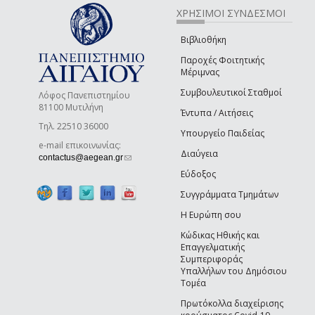
ΧΡΗΣΙΜΟΙ ΣΥΝΔΕΣΜΟΙ
Βιβλιοθήκη
Παροχές Φοιτητικής
Μέριμνας
Συμβουλευτικοί Σταθμοί
Λόφος Πανεπιστημίου
81100 Μυτιλήνη
Έντυπα / Αιτήσεις
Τηλ. 22510 36000
Υπουργείο Παιδείας
e-mail επικοινωνίας:
Διαύγεια
(link sends e-mail)
contactus@aegean.gr
Εύδοξος
Συγγράμματα Τμημάτων
Η Ευρώπη σου
Κώδικας Ηθικής και
Επαγγελματικής
Συμπεριφοράς
Υπαλλήλων του Δημόσιου
Τομέα
Πρωτόκολλα διαχείρισης