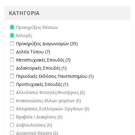
ΚΑΤΗΓΟΡΙΑ
Remove Προκηρύξεις Θέσεων filter
Προκηρύξεις Θέσεων
Remove Εκλογές filter
Εκλογές
Apply Προκηρύξεις Διαγωνισμών filter
Apply Προκηρύξεις
Προκηρύξεις Διαγωνισμών (35)
Διαγωνισμών filter
Apply Δελτία Τύπου filter
Apply Δελτία Τύπου filter
Δελτία Τύπου (7)
Apply Μεταπτυχιακές Σπουδές filter
Apply Μεταπτυχιακές Σπουδές
Μεταπτυχιακές Σπουδές (7)
filter
Apply Διδακτορικές Σπουδές filter
Apply Διδακτορικές Σπουδές
Διδακτορικές Σπουδές (1)
filter
Apply Περιοδικές Εκδόσεις Πανεπιστημίου filter
Apply Περιοδικές
Περιοδικές Εκδόσεις Πανεπιστημίου (1)
Εκδόσεις
Apply Προπτυχιακές Σπουδές filter
Apply Προπτυχιακές Σπουδές
Προπτυχιακές Σπουδές (1)
Πανεπιστημίου
filter
undefined
Αλλοδαποί Φοιτητές/Φοιτήτριες (0)
filter
undefined
Ανακοινώσεις άλλων φορέων (0)
undefined
Αποφάσεις Συλλογικών Οργάνων (0)
undefined
Βραβεία / Διακρίσεις (0)
undefined
Διαβουλεύσεις (0)
undefined
Διοικητικά Θέματα (0)