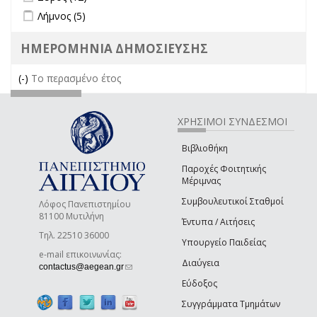
Apply Λήμνος filter
Apply Λήμνος filter
Λήμνος (5)
ΗΜΕΡΟΜΗΝΙΑ ΔΗΜΟΣΙΕΥΣΗΣ
(-)
Remove Το περασμένο έτος filter
Το περασμένο έτος
ΧΡΗΣΙΜΟΙ ΣΥΝΔΕΣΜΟΙ
Βιβλιοθήκη
Παροχές Φοιτητικής
Μέριμνας
Συμβουλευτικοί Σταθμοί
Λόφος Πανεπιστημίου
81100 Μυτιλήνη
Έντυπα / Αιτήσεις
Τηλ. 22510 36000
Υπουργείο Παιδείας
e-mail επικοινωνίας:
Διαύγεια
(link sends e-mail)
contactus@aegean.gr
Εύδοξος
Συγγράμματα Τμημάτων