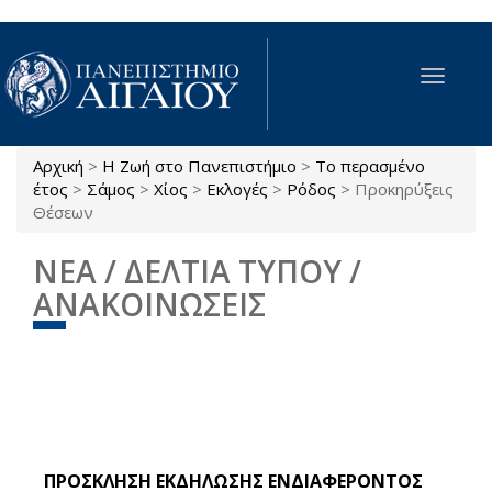
Παράκαμψη προς το κυρίως περιεχόμενο
Toggle
navigat
Αρχική
>
Η Ζωή στο Πανεπιστήμιο
>
Το περασμένο
Είστε εδώ
έτος
>
Σάμος
>
Χίος
>
Εκλογές
>
Ρόδος
>
Προκηρύξεις
Θέσεων
ΝΕΑ / ΔΕΛΤΙΑ ΤΥΠΟΥ /
ΑΝΑΚΟΙΝΩΣΕΙΣ
ΠΡΟΣΚΛΗΣΗ ΕΚΔΗΛΩΣΗΣ ΕΝΔΙΑΦΕΡΟΝΤΟΣ