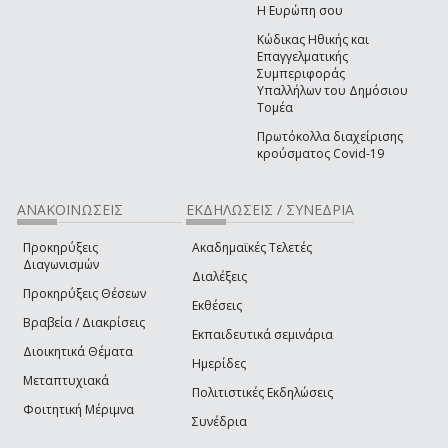
Η Ευρώπη σου
Κώδικας Ηθικής και
Επαγγελματικής
Συμπεριφοράς
Υπαλλήλων του Δημόσιου
Τομέα
Πρωτόκολλα διαχείρισης
κρούσματος Covid-19
ΑΝΑΚΟΙΝΩΣΕΙΣ
ΕΚΔΗΛΩΣΕΙΣ / ΣΥΝΕΔΡΙΑ
Προκηρύξεις
Ακαδημαϊκές Τελετές
Διαγωνισμών
Διαλέξεις
Προκηρύξεις Θέσεων
Εκθέσεις
Βραβεία / Διακρίσεις
Εκπαιδευτικά σεμινάρια
Διοικητικά Θέματα
Ημερίδες
Μεταπτυχιακά
Πολιτιστικές Εκδηλώσεις
Φοιτητική Μέριμνα
Συνέδρια