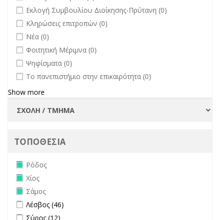
undefined
Εκλογή Συμβουλίου Διοίκησης-Πρύτανη (0)
undefined
Κληρώσεις επιτροπών (0)
undefined
Νέα (0)
undefined
Φοιτητική Μέριμνα (0)
undefined
Ψηφίσματα (0)
undefined
Το πανεπιστήμιο στην επικαιρότητα (0)
Show more
ΤΟΠΟΘΕΣΙΑ
Remove Ρόδος filter
Ρόδος
Remove Χίος filter
Χίος
Remove Σάμος filter
Σάμος
Apply Λέσβος filter
Apply Λέσβος filter
Λέσβος (46)
Apply Σύρος filter
Apply Σύρος filter
Σύρος (12)