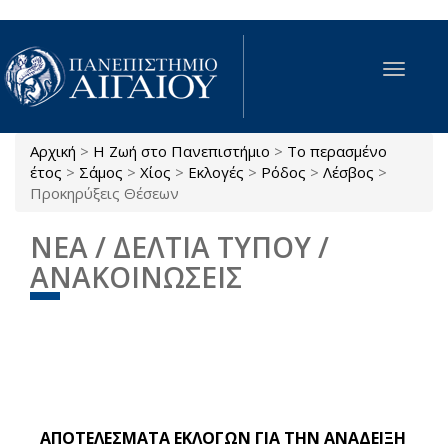
Παράκαμψη προς το κυρίως περιεχόμενο
Toggle
navigat
Αρχική
>
Η Ζωή στο Πανεπιστήμιο
>
Το περασμένο
Είστε εδώ
έτος
>
Σάμος
>
Χίος
>
Εκλογές
>
Ρόδος
>
Λέσβος
>
Προκηρύξεις Θέσεων
ΝΕΑ / ΔΕΛΤΙΑ ΤΥΠΟΥ /
ΑΝΑΚΟΙΝΩΣΕΙΣ
ΑΠΟΤΕΛΕΣΜΑΤΑ ΕΚΛΟΓΩΝ ΓΙΑ ΤΗΝ ΑΝΑΔΕΙΞΗ