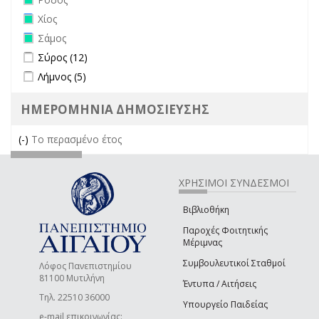
Remove Χίος filter
Χίος
Remove Σάμος filter
Σάμος
Apply Σύρος filter
Apply Σύρος filter
Σύρος (12)
Apply Λήμνος filter
Apply Λήμνος filter
Λήμνος (5)
ΗΜΕΡΟΜΗΝΙΑ ΔΗΜΟΣΙΕΥΣΗΣ
(-)
Remove Το περασμένο έτος filter
Το περασμένο έτος
ΧΡΗΣΙΜΟΙ ΣΥΝΔΕΣΜΟΙ
Βιβλιοθήκη
Παροχές Φοιτητικής
Μέριμνας
Συμβουλευτικοί Σταθμοί
Λόφος Πανεπιστημίου
81100 Μυτιλήνη
Έντυπα / Αιτήσεις
Τηλ. 22510 36000
Υπουργείο Παιδείας
e-mail επικοινωνίας: