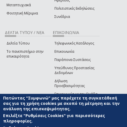
Ημερίδες
Μεταπτυχιακά
Πολιτιστικές Εκδηλώσεις
Φοιτητική Μέριμνα
Συνέδρια
ΔΕΛΤΙΑ ΤΥΠΟΥ / ΝΕΑ
ΕΠΙΚΟΙΝΩΝΙΑ
Δελτία Τύπου
Τηλεφωνικός Κατάλογος
Το πανεπιστήμιο στην
Επικοινωνία
επικαιρότητα
Παράπονα-Συστάσεις
Υπεύθυνος Προστασίας
Δεδομένων
Δήλωση
Προσβασιμότητας
Επικοινωνία με την Ομάδα
Πατώντας "Συμφωνώ" μας παρέχετε τη συγκατάθεσή
Ανάπτυξης του site
(link sends e-mail)
σας για τη χρήση cookies με σκοπό τη μέτρηση και την
ανάλυση της επισκεψιμότητας.
© ΠΑΝΕΠΙΣΤΗΜΙΟ ΑΙΓΑΙΟΥ
ΟΡΟΙ ΧΡΗΣΗΣ
ΠΟΛΙΤΙΚΗ COOKIES
ΟΜΑΔΑ
ΑΝΑΠΤΥΞΗΣ
Επιλέξτε "Ρυθμίσεις Cookies" για περισσότερες
πληροφορίες.