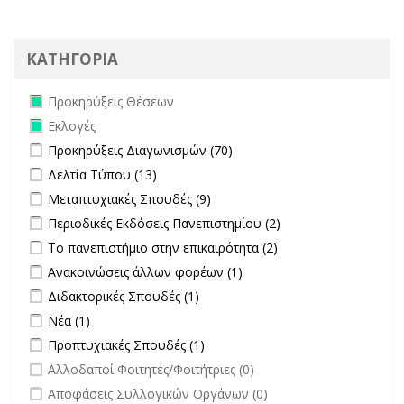
ΚΑΤΗΓΟΡΙΑ
Remove Προκηρύξεις Θέσεων filter
Προκηρύξεις Θέσεων
Remove Εκλογές filter
Εκλογές
Apply Προκηρύξεις Διαγωνισμών filter
Apply Προκηρύξεις
Προκηρύξεις Διαγωνισμών (70)
Διαγωνισμών filter
Apply Δελτία Τύπου filter
Apply Δελτία Τύπου filter
Δελτία Τύπου (13)
Apply Μεταπτυχιακές Σπουδές filter
Apply Μεταπτυχιακές Σπουδές
Μεταπτυχιακές Σπουδές (9)
filter
Apply Περιοδικές Εκδόσεις Πανεπιστημίου filter
Apply Περιοδικές
Περιοδικές Εκδόσεις Πανεπιστημίου (2)
Εκδόσεις
Apply Το πανεπιστήμιο στην επικαιρότητα filter
Apply Το
Το πανεπιστήμιο στην επικαιρότητα (2)
Πανεπιστημίου
πανεπιστήμιο στην
Apply Ανακοινώσεις άλλων φορέων filter
Apply Ανακοινώσεις
Ανακοινώσεις άλλων φορέων (1)
filter
επικαιρότητα filter
άλλων φορέων filter
Apply Διδακτορικές Σπουδές filter
Apply Διδακτορικές Σπουδές
Διδακτορικές Σπουδές (1)
filter
Apply Νέα filter
Apply Νέα filter
Νέα (1)
Apply Προπτυχιακές Σπουδές filter
Apply Προπτυχιακές Σπουδές
Προπτυχιακές Σπουδές (1)
filter
undefined
Αλλοδαποί Φοιτητές/Φοιτήτριες (0)
undefined
Αποφάσεις Συλλογικών Οργάνων (0)