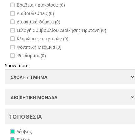
undefined
Βραβεία / Διακρίσεις (0)
undefined
Διαβουλεύσεις (0)
undefined
Διοικητικά Θέματα (0)
undefined
Εκλογή Συμβουλίου Διοίκησης-Πρύτανη (0)
undefined
Κληρώσεις επιτροπών (0)
undefined
Φοιτητική Μέριμνα (0)
undefined
Ψηφίσματα (0)
Show more
ΤΟΠΟΘΕΣΙΑ
Remove Λέσβος filter
Λέσβος
Remove Ρόδος filter
Ρόδος