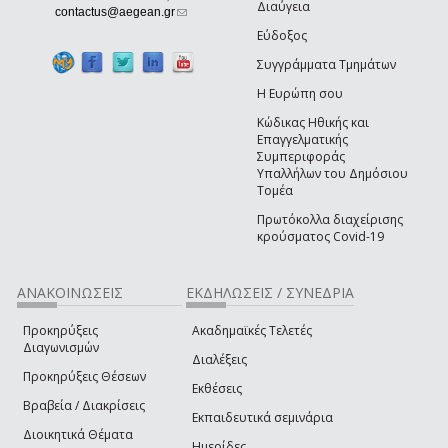
Διαύγεια
(link sends e-mail)
contactus@aegean.gr
Εύδοξος
Συγγράμματα Τμημάτων
Η Ευρώπη σου
Κώδικας Ηθικής και
Επαγγελματικής
Συμπεριφοράς
Υπαλλήλων του Δημόσιου
Τομέα
Πρωτόκολλα διαχείρισης
κρούσματος Covid-19
ΑΝΑΚΟΙΝΩΣΕΙΣ
ΕΚΔΗΛΩΣΕΙΣ / ΣΥΝΕΔΡΙΑ
Προκηρύξεις
Ακαδημαϊκές Τελετές
Διαγωνισμών
Διαλέξεις
Προκηρύξεις Θέσεων
Εκθέσεις
Βραβεία / Διακρίσεις
Εκπαιδευτικά σεμινάρια
Διοικητικά Θέματα
Ημερίδες