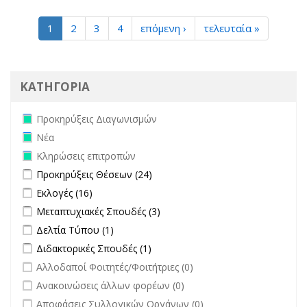
1
2
3
4
επόμενη ›
τελευταία »
ΚΑΤΗΓΟΡΙΑ
Remove Προκηρύξεις Διαγωνισμών filter
Προκηρύξεις Διαγωνισμών
Remove Νέα filter
Νέα
Remove Κληρώσεις επιτροπών filter
Κληρώσεις επιτροπών
Apply Προκηρύξεις Θέσεων filter
Apply Προκηρύξεις Θέσεων
Προκηρύξεις Θέσεων (24)
filter
Apply Εκλογές filter
Apply Εκλογές filter
Εκλογές (16)
Apply Μεταπτυχιακές Σπουδές filter
Apply Μεταπτυχιακές Σπουδές
Μεταπτυχιακές Σπουδές (3)
filter
Apply Δελτία Τύπου filter
Apply Δελτία Τύπου filter
Δελτία Τύπου (1)
Apply Διδακτορικές Σπουδές filter
Apply Διδακτορικές Σπουδές
Διδακτορικές Σπουδές (1)
filter
undefined
Αλλοδαποί Φοιτητές/Φοιτήτριες (0)
undefined
Ανακοινώσεις άλλων φορέων (0)
undefined
Αποφάσεις Συλλογικών Οργάνων (0)