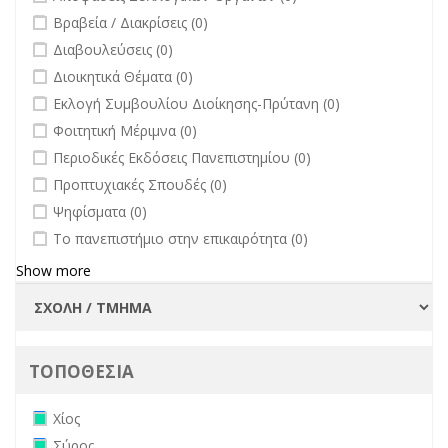
undefined
Βραβεία / Διακρίσεις (0)
undefined
Διαβουλεύσεις (0)
undefined
Διοικητικά Θέματα (0)
undefined
Εκλογή Συμβουλίου Διοίκησης-Πρύτανη (0)
undefined
Φοιτητική Μέριμνα (0)
undefined
Περιοδικές Εκδόσεις Πανεπιστημίου (0)
undefined
Προπτυχιακές Σπουδές (0)
undefined
Ψηφίσματα (0)
undefined
Το πανεπιστήμιο στην επικαιρότητα (0)
Show more
ΤΟΠΟΘΕΣΙΑ
Remove Χίος filter
Χίος
Remove Σύρος filter
Σύρος