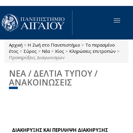
Παράκαμψη προς το κυρίως περιεχόμενο
Toggle
navigat
Αρχική
>
Η Ζωή στο Πανεπιστήμιο
>
Το περασμένο
Είστε εδώ
έτος
>
Σύρος
>
Νέα
>
Χίος
>
Κληρώσεις επιτροπών
>
Προκηρύξεις Διαγωνισμών
ΝΕΑ / ΔΕΛΤΙΑ ΤΥΠΟΥ /
ΑΝΑΚΟΙΝΩΣΕΙΣ
ΔΙΑΚΗΡΥΞΗΣ ΚΑΙ ΠΕΡΙΛΗΨΗ ΔΙΑΚΗΡΥΞΗΣ