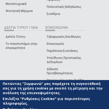
Μεταπτυχιακά
Πολιτιστικές Εκδηλώσεις
Φοιτητική Μέριμνα
Συνέδρια
ΔΕΛΤΙΑ ΤΥΠΟΥ / ΝΕΑ
ΕΠΙΚΟΙΝΩΝΙΑ
Δελτία Τύπου
Τηλεφωνικός Κατάλογος
Το πανεπιστήμιο στην
Επικοινωνία
επικαιρότητα
Παράπονα-Συστάσεις
Υπεύθυνος Προστασίας
Δεδομένων
Δήλωση
Προσβασιμότητας
Επικοινωνία με την Ομάδα
Πατώντας "Συμφωνώ" μας παρέχετε τη συγκατάθεσή
Ανάπτυξης του site
(link sends e-mail)
σας για τη χρήση cookies με σκοπό τη μέτρηση και την
ανάλυση της επισκεψιμότητας.
© ΠΑΝΕΠΙΣΤΗΜΙΟ ΑΙΓΑΙΟΥ
ΟΡΟΙ ΧΡΗΣΗΣ
ΠΟΛΙΤΙΚΗ COOKIES
ΟΜΑΔΑ
ΑΝΑΠΤΥΞΗΣ
Επιλέξτε "Ρυθμίσεις Cookies" για περισσότερες
πληροφορίες.