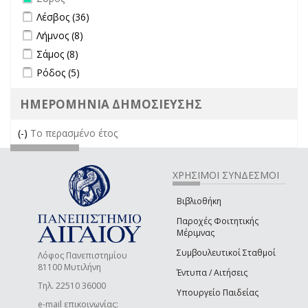
Apply Λέσβος filter
Apply Λέσβος filter
Λέσβος (36)
Apply Λήμνος filter
Apply Λήμνος filter
Λήμνος (8)
Apply Σάμος filter
Apply Σάμος filter
Σάμος (8)
Apply Ρόδος filter
Apply Ρόδος filter
Ρόδος (5)
ΗΜΕΡΟΜΗΝΙΑ ΔΗΜΟΣΙΕΥΣΗΣ
(-)
Remove Το περασμένο έτος filter
Το περασμένο έτος
ΧΡΗΣΙΜΟΙ ΣΥΝΔΕΣΜΟΙ
Βιβλιοθήκη
Παροχές Φοιτητικής
Μέριμνας
Συμβουλευτικοί Σταθμοί
Λόφος Πανεπιστημίου
81100 Μυτιλήνη
Έντυπα / Αιτήσεις
Τηλ. 22510 36000
Υπουργείο Παιδείας
e-mail επικοινωνίας: