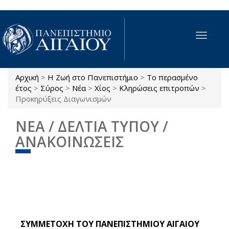
Παράκαμψη προς το κυρίως περιεχόμενο
Toggle
navigat
Αρχική
>
Η Ζωή στο Πανεπιστήμιο
>
Το περασμένο
Είστε εδώ
έτος
>
Σύρος
>
Νέα
>
Χίος
>
Κληρώσεις επιτροπών
>
Προκηρύξεις Διαγωνισμών
ΝΕΑ / ΔΕΛΤΙΑ ΤΥΠΟΥ /
ΑΝΑΚΟΙΝΩΣΕΙΣ
ΣΥΜΜΕΤΟΧΗ ΤΟΥ ΠΑΝΕΠΙΣΤΗΜΙΟΥ ΑΙΓΑΙΟΥ