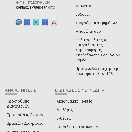
e-mail επικοινωνίας:
Διαύγεια
(link sends e-mail)
contactus@aegean.gr
Εύδοξος
Συγγράμματα Τμημάτων
Η Ευρώπη σου
Κώδικας Ηθικής και
Επαγγελματικής
Συμπεριφοράς
Υπαλλήλων του Δημόσιου
Τομέα
Πρωτόκολλα διαχείρισης
κρούσματος Covid-19
ΑΝΑΚΟΙΝΩΣΕΙΣ
ΕΚΔΗΛΩΣΕΙΣ / ΣΥΝΕΔΡΙΑ
Προκηρύξεις
Ακαδημαϊκές Τελετές
Διαγωνισμών
Διαλέξεις
Προκηρύξεις Θέσεων
Εκθέσεις
Βραβεία / Διακρίσεις
Εκπαιδευτικά σεμινάρια
Διοικητικά Θέματα