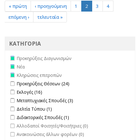
« πρώτη
‹ προηγούμενη
1
2
3
4
επόμενη ›
τελευταία »
ΚΑΤΗΓΟΡΙΑ
Remove Προκηρύξεις Διαγωνισμών filter
Προκηρύξεις Διαγωνισμών
Remove Νέα filter
Νέα
Remove Κληρώσεις επιτροπών filter
Κληρώσεις επιτροπών
Apply Προκηρύξεις Θέσεων filter
Apply Προκηρύξεις Θέσεων
Προκηρύξεις Θέσεων (24)
filter
Apply Εκλογές filter
Apply Εκλογές filter
Εκλογές (16)
Apply Μεταπτυχιακές Σπουδές filter
Apply Μεταπτυχιακές Σπουδές
Μεταπτυχιακές Σπουδές (3)
filter
Apply Δελτία Τύπου filter
Apply Δελτία Τύπου filter
Δελτία Τύπου (1)
Apply Διδακτορικές Σπουδές filter
Apply Διδακτορικές Σπουδές
Διδακτορικές Σπουδές (1)
filter
undefined
Αλλοδαποί Φοιτητές/Φοιτήτριες (0)
undefined
Ανακοινώσεις άλλων φορέων (0)