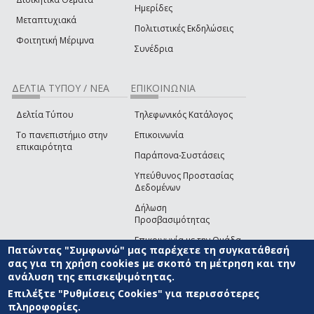
Ημερίδες
Μεταπτυχιακά
Πολιτιστικές Εκδηλώσεις
Φοιτητική Μέριμνα
Συνέδρια
ΔΕΛΤΙΑ ΤΥΠΟΥ / ΝΕΑ
ΕΠΙΚΟΙΝΩΝΙΑ
Δελτία Τύπου
Τηλεφωνικός Κατάλογος
Το πανεπιστήμιο στην
Επικοινωνία
επικαιρότητα
Παράπονα-Συστάσεις
Υπεύθυνος Προστασίας
Δεδομένων
Δήλωση
Προσβασιμότητας
Επικοινωνία με την Ομάδα
Πατώντας "Συμφωνώ" μας παρέχετε τη συγκατάθεσή
Ανάπτυξης του site
(link sends e-mail)
σας για τη χρήση cookies με σκοπό τη μέτρηση και την
ανάλυση της επισκεψιμότητας.
© ΠΑΝΕΠΙΣΤΗΜΙΟ ΑΙΓΑΙΟΥ
ΟΡΟΙ ΧΡΗΣΗΣ
ΠΟΛΙΤΙΚΗ COOKIES
ΟΜΑΔΑ
ΑΝΑΠΤΥΞΗΣ
Επιλέξτε "Ρυθμίσεις Cookies" για περισσότερες
πληροφορίες.