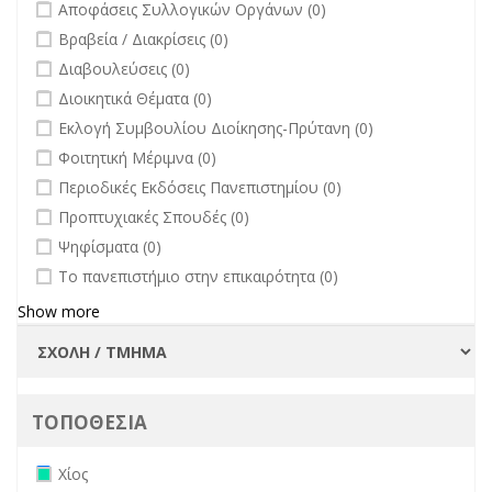
undefined
Αποφάσεις Συλλογικών Οργάνων (0)
undefined
Βραβεία / Διακρίσεις (0)
undefined
Διαβουλεύσεις (0)
undefined
Διοικητικά Θέματα (0)
undefined
Εκλογή Συμβουλίου Διοίκησης-Πρύτανη (0)
undefined
Φοιτητική Μέριμνα (0)
undefined
Περιοδικές Εκδόσεις Πανεπιστημίου (0)
undefined
Προπτυχιακές Σπουδές (0)
undefined
Ψηφίσματα (0)
undefined
Το πανεπιστήμιο στην επικαιρότητα (0)
Show more
ΤΟΠΟΘΕΣΙΑ
Remove Χίος filter
Χίος