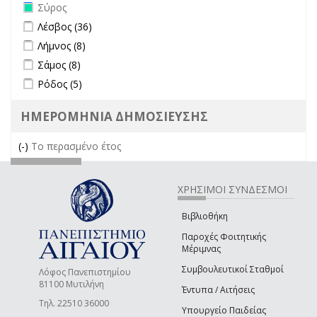
Remove Σύρος filter
Σύρος
Apply Λέσβος filter
Apply Λέσβος filter
Λέσβος (36)
Apply Λήμνος filter
Apply Λήμνος filter
Λήμνος (8)
Apply Σάμος filter
Apply Σάμος filter
Σάμος (8)
Apply Ρόδος filter
Apply Ρόδος filter
Ρόδος (5)
ΗΜΕΡΟΜΗΝΙΑ ΔΗΜΟΣΙΕΥΣΗΣ
(-)
Remove Το περασμένο έτος filter
Το περασμένο έτος
ΧΡΗΣΙΜΟΙ ΣΥΝΔΕΣΜΟΙ
Βιβλιοθήκη
Παροχές Φοιτητικής
Μέριμνας
Συμβουλευτικοί Σταθμοί
Λόφος Πανεπιστημίου
81100 Μυτιλήνη
Έντυπα / Αιτήσεις
Τηλ. 22510 36000
Υπουργείο Παιδείας