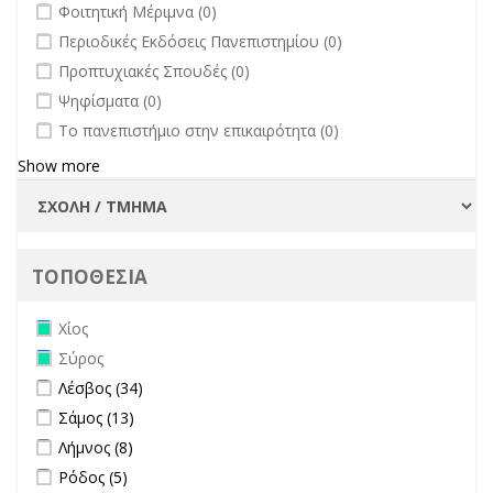
undefined
Φοιτητική Μέριμνα (0)
undefined
Περιοδικές Εκδόσεις Πανεπιστημίου (0)
undefined
Προπτυχιακές Σπουδές (0)
undefined
Ψηφίσματα (0)
undefined
Το πανεπιστήμιο στην επικαιρότητα (0)
Show more
ΤΟΠΟΘΕΣΙΑ
Remove Χίος filter
Χίος
Remove Σύρος filter
Σύρος
Apply Λέσβος filter
Apply Λέσβος filter
Λέσβος (34)
Apply Σάμος filter
Apply Σάμος filter
Σάμος (13)
Apply Λήμνος filter
Apply Λήμνος filter
Λήμνος (8)
Apply Ρόδος filter
Apply Ρόδος filter
Ρόδος (5)