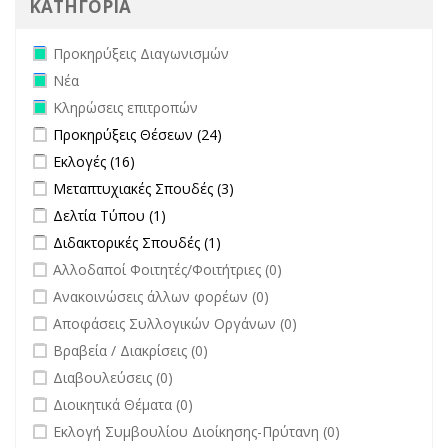
ΚΑΤΗΓΟΡΙΑ
Remove Προκηρύξεις Διαγωνισμών filter
Προκηρύξεις Διαγωνισμών
Remove Νέα filter
Νέα
Remove Κληρώσεις επιτροπών filter
Κληρώσεις επιτροπών
Apply Προκηρύξεις Θέσεων filter
Apply Προκηρύξεις Θέσεων
Προκηρύξεις Θέσεων (24)
filter
Apply Εκλογές filter
Apply Εκλογές filter
Εκλογές (16)
Apply Μεταπτυχιακές Σπουδές filter
Apply Μεταπτυχιακές Σπουδές
Μεταπτυχιακές Σπουδές (3)
filter
Apply Δελτία Τύπου filter
Apply Δελτία Τύπου filter
Δελτία Τύπου (1)
Apply Διδακτορικές Σπουδές filter
Apply Διδακτορικές Σπουδές
Διδακτορικές Σπουδές (1)
filter
undefined
Αλλοδαποί Φοιτητές/Φοιτήτριες (0)
undefined
Ανακοινώσεις άλλων φορέων (0)
undefined
Αποφάσεις Συλλογικών Οργάνων (0)
undefined
Βραβεία / Διακρίσεις (0)
undefined
Διαβουλεύσεις (0)
undefined
Διοικητικά Θέματα (0)
undefined
Εκλογή Συμβουλίου Διοίκησης-Πρύτανη (0)