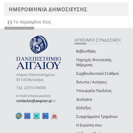
ΗΜΕΡΟΜΗΝΙΑ ΔΗΜΟΣΙΕΥΣΗΣ
(-)
Remove Το περασμένο έτος filter
Το περασμένο έτος
ΧΡΗΣΙΜΟΙ ΣΥΝΔΕΣΜΟΙ
Βιβλιοθήκη
Παροχές Φοιτητικής
Μέριμνας
Συμβουλευτικοί Σταθμοί
Λόφος Πανεπιστημίου
81100 Μυτιλήνη
Έντυπα / Αιτήσεις
Τηλ. 22510 36000
Υπουργείο Παιδείας
e-mail επικοινωνίας:
Διαύγεια
(link sends e-mail)
contactus@aegean.gr
Εύδοξος
Συγγράμματα Τμημάτων
Η Ευρώπη σου