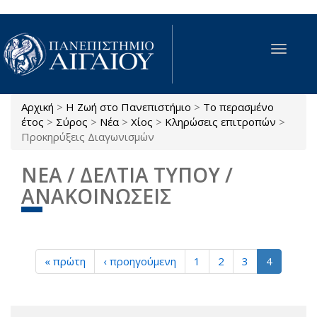
Παράκαμψη προς το κυρίως περιεχόμενο
Toggle
navigat
Αρχική
>
Η Ζωή στο Πανεπιστήμιο
>
Το περασμένο
Είστε εδώ
έτος
>
Σύρος
>
Νέα
>
Χίος
>
Κληρώσεις επιτροπών
>
Προκηρύξεις Διαγωνισμών
ΝΕΑ / ΔΕΛΤΙΑ ΤΥΠΟΥ /
ΑΝΑΚΟΙΝΩΣΕΙΣ
« πρώτη
‹ προηγούμενη
1
2
3
4