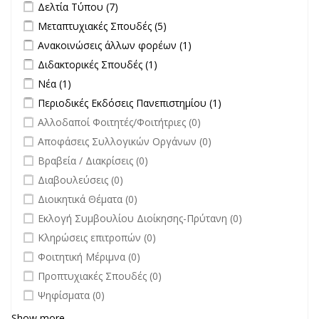
Apply Δελτία Τύπου filter
Apply Δελτία Τύπου filter
Δελτία Τύπου (7)
Apply Μεταπτυχιακές Σπουδές filter
Apply Μεταπτυχιακές Σπουδές
Μεταπτυχιακές Σπουδές (5)
filter
Apply Ανακοινώσεις άλλων φορέων filter
Apply Ανακοινώσεις
Ανακοινώσεις άλλων φορέων (1)
άλλων φορέων filter
Apply Διδακτορικές Σπουδές filter
Apply Διδακτορικές Σπουδές
Διδακτορικές Σπουδές (1)
filter
Apply Νέα filter
Apply Νέα filter
Νέα (1)
Apply Περιοδικές Εκδόσεις Πανεπιστημίου filter
Apply Περιοδικές
Περιοδικές Εκδόσεις Πανεπιστημίου (1)
Εκδόσεις
undefined
Αλλοδαποί Φοιτητές/Φοιτήτριες (0)
Πανεπιστημίου
undefined
Αποφάσεις Συλλογικών Οργάνων (0)
filter
undefined
Βραβεία / Διακρίσεις (0)
undefined
Διαβουλεύσεις (0)
undefined
Διοικητικά Θέματα (0)
undefined
Εκλογή Συμβουλίου Διοίκησης-Πρύτανη (0)
undefined
Κληρώσεις επιτροπών (0)
undefined
Φοιτητική Μέριμνα (0)
undefined
Προπτυχιακές Σπουδές (0)
undefined
Ψηφίσματα (0)
Show more