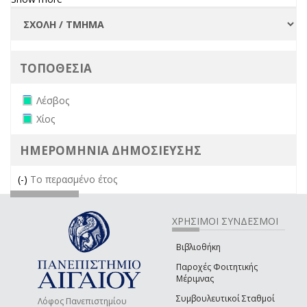
ΤΟΠΟΘΕΣΙΑ
Remove Λέσβος filter
Λέσβος
Remove Χίος filter
Χίος
ΗΜΕΡΟΜΗΝΙΑ ΔΗΜΟΣΙΕΥΣΗΣ
(-)
Remove Το περασμένο έτος filter
Το περασμένο έτος
ΧΡΗΣΙΜΟΙ ΣΥΝΔΕΣΜΟΙ
Βιβλιοθήκη
Παροχές Φοιτητικής
Μέριμνας
Συμβουλευτικοί Σταθμοί
Λόφος Πανεπιστημίου