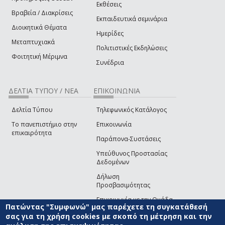
Εκθέσεις
Βραβεία / Διακρίσεις
Εκπαιδευτικά σεμινάρια
Διοικητικά Θέματα
Ημερίδες
Μεταπτυχιακά
Πολιτιστικές Εκδηλώσεις
Φοιτητική Μέριμνα
Συνέδρια
ΔΕΛΤΙΑ ΤΥΠΟΥ / ΝΕΑ
ΕΠΙΚΟΙΝΩΝΙΑ
Δελτία Τύπου
Τηλεφωνικός Κατάλογος
Το πανεπιστήμιο στην
Επικοινωνία
επικαιρότητα
Παράπονα-Συστάσεις
Υπεύθυνος Προστασίας
Δεδομένων
Δήλωση
Προσβασιμότητας
Επικοινωνία με την Ομάδα
Πατώντας "Συμφωνώ" μας παρέχετε τη συγκατάθεσή
Ανάπτυξης του site
(link sends e-mail)
σας για τη χρήση cookies με σκοπό τη μέτρηση και την