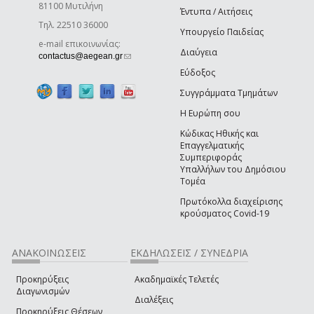
81100 Μυτιλήνη
Έντυπα / Αιτήσεις
Τηλ. 22510 36000
Υπουργείο Παιδείας
e-mail επικοινωνίας:
Διαύγεια
(link sends e-mail)
contactus@aegean.gr
Εύδοξος
Συγγράμματα Τμημάτων
Η Ευρώπη σου
Κώδικας Ηθικής και
Επαγγελματικής
Συμπεριφοράς
Υπαλλήλων του Δημόσιου
Τομέα
Πρωτόκολλα διαχείρισης
κρούσματος Covid-19
ΑΝΑΚΟΙΝΩΣΕΙΣ
ΕΚΔΗΛΩΣΕΙΣ / ΣΥΝΕΔΡΙΑ
Προκηρύξεις
Ακαδημαϊκές Τελετές
Διαγωνισμών
Διαλέξεις
Προκηρύξεις Θέσεων