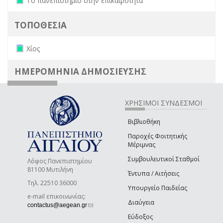
Το πανεπιστήμιο στην επικαιρότητα
ΤΟΠΟΘΕΣΙΑ
Remove Χίος filter
Χίος
ΗΜΕΡΟΜΗΝΙΑ ΔΗΜΟΣΙΕΥΣΗΣ
ΧΡΗΣΙΜΟΙ ΣΥΝΔΕΣΜΟΙ
Βιβλιοθήκη
Παροχές Φοιτητικής
Μέριμνας
Συμβουλευτικοί Σταθμοί
Λόφος Πανεπιστημίου
81100 Μυτιλήνη
Έντυπα / Αιτήσεις
Τηλ. 22510 36000
Υπουργείο Παιδείας
e-mail επικοινωνίας:
Διαύγεια
(link sends e-mail)
contactus@aegean.gr
Εύδοξος