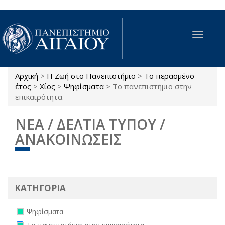
Παράκαμψη προς το κυρίως περιεχόμενο
Toggle
navigat
Αρχική
>
Η Ζωή στο Πανεπιστήμιο
>
Το περασμένο
Είστε εδώ
έτος
>
Χίος
>
Ψηφίσματα
>
Το πανεπιστήμιο στην
επικαιρότητα
ΝΕΑ / ΔΕΛΤΙΑ ΤΥΠΟΥ /
ΑΝΑΚΟΙΝΩΣΕΙΣ
ΚΑΤΗΓΟΡΙΑ
Remove Ψηφίσματα filter
Ψηφίσματα
Remove Το πανεπιστήμιο στην επικαιρότητα filter