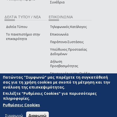
Συνέδρια
ΔΕΛΤΙΑ ΤΥΠΟΥ / ΝΕΑ
ΕΠΙΚΟΙΝΩΝΙΑ
Δελτία Τύπου
Τηλεφωνικός Κατάλογος
Το πανεπιστήμιο στην
Επικοινωνία
επικαιρότητα
Παράπονα-Συστάσεις
Υπεύθυνος Προστασίας
Δεδομένων
Δήλωση
Προσβασιμότητας
Επικοινωνία με την Ομάδα
Πατώντας "Συμφωνώ" μας παρέχετε τη συγκατάθεσή
Ανάπτυξης του site
(link sends e-mail)
σας για τη χρήση cookies με σκοπό τη μέτρηση και την
ανάλυση της επισκεψιμότητας.
© ΠΑΝΕΠΙΣΤΗΜΙΟ ΑΙΓΑΙΟΥ
ΟΡΟΙ ΧΡΗΣΗΣ
ΠΟΛΙΤΙΚΗ COOKIES
ΟΜΑΔΑ
ΑΝΑΠΤΥΞΗΣ
Επιλέξτε "Ρυθμίσεις Cookies" για περισσότερες
πληροφορίες.
Ρυθμίσεις Cookies
Συμφωνώ
Διαφωνώ