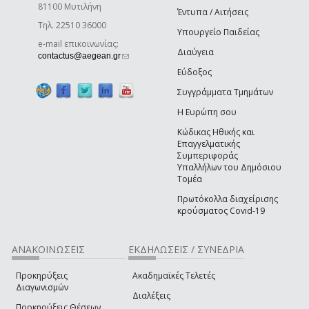
81100 Μυτιλήνη
Έντυπα / Αιτήσεις
Τηλ. 22510 36000
Υπουργείο Παιδείας
e-mail επικοινωνίας:
Διαύγεια
(link sends e-mail)
contactus@aegean.gr
Εύδοξος
Συγγράμματα Τμημάτων
Η Ευρώπη σου
Κώδικας Ηθικής και
Επαγγελματικής
Συμπεριφοράς
Υπαλλήλων του Δημόσιου
Τομέα
Πρωτόκολλα διαχείρισης
κρούσματος Covid-19
ΑΝΑΚΟΙΝΩΣΕΙΣ
ΕΚΔΗΛΩΣΕΙΣ / ΣΥΝΕΔΡΙΑ
Προκηρύξεις
Ακαδημαϊκές Τελετές
Διαγωνισμών
Διαλέξεις
Προκηρύξεις Θέσεων