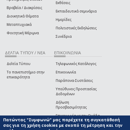
Εκθέσεις
Βραβεία / Διακρίσεις
Εκπαιδευτικά σεμινάρια
Διοικητικά Θέματα
Ημερίδες
Μεταπτυχιακά
Πολιτιστικές Εκδηλώσεις
Φοιτητική Μέριμνα
Συνέδρια
ΔΕΛΤΙΑ ΤΥΠΟΥ / ΝΕΑ
ΕΠΙΚΟΙΝΩΝΙΑ
Δελτία Τύπου
Τηλεφωνικός Κατάλογος
Το πανεπιστήμιο στην
Επικοινωνία
επικαιρότητα
Παράπονα-Συστάσεις
Υπεύθυνος Προστασίας
Δεδομένων
Δήλωση
Προσβασιμότητας
Επικοινωνία με την Ομάδα
Πατώντας "Συμφωνώ" μας παρέχετε τη συγκατάθεσή
Ανάπτυξης του site
(link sends e-mail)
σας για τη χρήση cookies με σκοπό τη μέτρηση και την