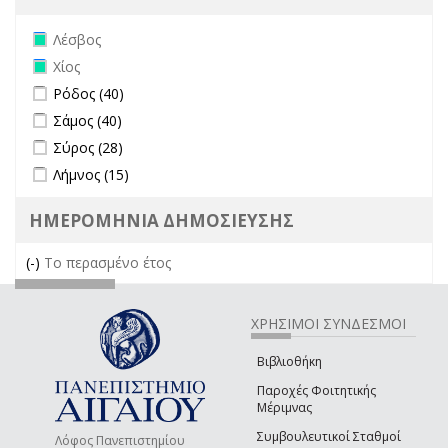
Remove Λέσβος filter
Λέσβος
Remove Χίος filter
Χίος
Apply Ρόδος filter
Apply Ρόδος filter
Ρόδος (40)
Apply Σάμος filter
Apply Σάμος filter
Σάμος (40)
Apply Σύρος filter
Apply Σύρος filter
Σύρος (28)
Apply Λήμνος filter
Apply Λήμνος filter
Λήμνος (15)
ΗΜΕΡΟΜΗΝΙΑ ΔΗΜΟΣΙΕΥΣΗΣ
(-)
Remove Το περασμένο έτος filter
Το περασμένο έτος
ΧΡΗΣΙΜΟΙ ΣΥΝΔΕΣΜΟΙ
Βιβλιοθήκη
Παροχές Φοιτητικής
Μέριμνας
Συμβουλευτικοί Σταθμοί
Λόφος Πανεπιστημίου