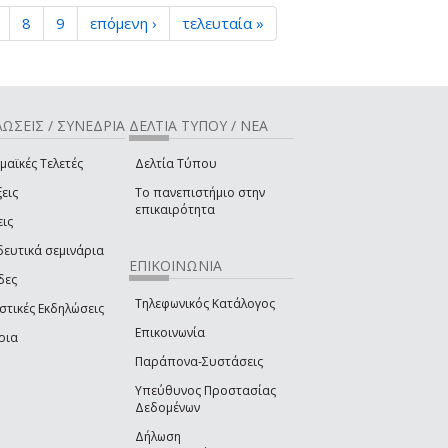
8
9
επόμενη ›
τελευταία »
ΩΣΕΙΣ / ΣΥΝΕΔΡΙΑ
ΔΕΛΤΙΑ ΤΥΠΟΥ / ΝΕΑ
μαϊκές Τελετές
Δελτία Τύπου
εις
Το πανεπιστήμιο στην
επικαιρότητα
εις
δευτικά σεμινάρια
ΕΠΙΚΟΙΝΩΝΙΑ
δες
Τηλεφωνικός Κατάλογος
στικές Εκδηλώσεις
Επικοινωνία
ρια
Παράπονα-Συστάσεις
Υπεύθυνος Προστασίας
Δεδομένων
Δήλωση