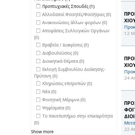
filter
Apply Προπτυχιακές Σπουδές filter
Εκδόσεις
Apply
Προπτυχιακές Σπουδές (1)
Πανεπιστημίου filter
Προπτυχιακές
undefined
ΠΡΟ
Αλλοδαποί Φοιτητές/Φοιτήτριες (0)
Σπουδές filter
ΧΙΟ
undefined
Ανακοινώσεις άλλων φορέων (0)
Προκ
undefined
Αποφάσεις Συλλογικών Οργάνων
12 Μ
(0)
undefined
Βραβεία / Διακρίσεις (0)
undefined
Διαβουλεύσεις (0)
ΠΡΟ
undefined
Διοικητικά Θέματα (0)
ΧΙΟ
undefined
Εκλογή Συμβουλίου Διοίκησης-
Προκ
Πρύτανη (0)
24 Α
undefined
Κληρώσεις επιτροπών (0)
undefined
Νέα (0)
undefined
Φοιτητική Μέριμνα (0)
ΠΡΟ
undefined
Ψηφίσματα (0)
ΦΟΙ
undefined
Το πανεπιστήμιο στην επικαιρότητα
ΔΙΟ
(0)
Μετα
22 Α
Show more