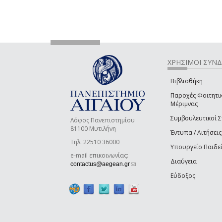
ΧΡΗΣΙΜΟΙ ΣΥΝ
Βιβλιοθήκη
Παροχές Φοιτητι
Μέριμνας
Συμβουλευτικοί 
Λόφος Πανεπιστημίου
81100 Μυτιλήνη
Έντυπα / Αιτήσεις
Τηλ. 22510 36000
Υπουργείο Παιδε
e-mail επικοινωνίας:
Διαύγεια
(link sends e-mail)
contactus@aegean.gr
Εύδοξος