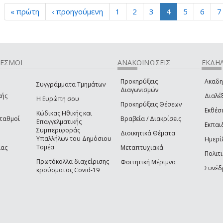
« πρώτη
‹ προηγούμενη
1
2
3
4
5
6
7
ΔΕΣΜΟΙ
ΑΝΑΚΟΙΝΩΣΕΙΣ
ΕΚΔΗΛ
Προκηρύξεις
Ακαδη
Συγγράμματα Τμημάτων
Διαγωνισμών
κής
Διαλέξ
Η Ευρώπη σου
Προκηρύξεις Θέσεων
Εκθέσ
Κώδικας Ηθικής και
Σταθμοί
Βραβεία / Διακρίσεις
Επαγγελματικής
Εκπαι
Συμπεριφοράς
Διοικητικά Θέματα
Υπαλλήλων του Δημόσιου
Ημερί
Τομέα
ίας
Μεταπτυχιακά
Πολιτι
Πρωτόκολλα διαχείρισης
Φοιτητική Μέριμνα
Συνέδ
κρούσματος Covid-19