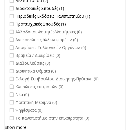
Δελτία Τύπου (2)
Apply Διδακτορικές Σπουδές filter
Apply Διδακτορικές Σπουδές
Διδακτορικές Σπουδές (1)
filter
Apply Περιοδικές Εκδόσεις Πανεπιστημίου filter
Apply Περιοδικές
Περιοδικές Εκδόσεις Πανεπιστημίου (1)
Εκδόσεις
Apply Προπτυχιακές Σπουδές filter
Apply Προπτυχιακές Σπουδές
Προπτυχιακές Σπουδές (1)
Πανεπιστημίου
filter
undefined
Αλλοδαποί Φοιτητές/Φοιτήτριες (0)
filter
undefined
Ανακοινώσεις άλλων φορέων (0)
undefined
Αποφάσεις Συλλογικών Οργάνων (0)
undefined
Βραβεία / Διακρίσεις (0)
undefined
Διαβουλεύσεις (0)
undefined
Διοικητικά Θέματα (0)
undefined
Εκλογή Συμβουλίου Διοίκησης-Πρύτανη (0)
undefined
Κληρώσεις επιτροπών (0)
undefined
Νέα (0)
undefined
Φοιτητική Μέριμνα (0)
undefined
Ψηφίσματα (0)
undefined
Το πανεπιστήμιο στην επικαιρότητα (0)
Show more