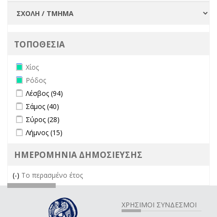
ΤΟΠΟΘΕΣΙΑ
Remove Χίος filter
Χίος
Remove Ρόδος filter
Ρόδος
Apply Λέσβος filter
Apply Λέσβος filter
Λέσβος (94)
Apply Σάμος filter
Apply Σάμος filter
Σάμος (40)
Apply Σύρος filter
Apply Σύρος filter
Σύρος (28)
Apply Λήμνος filter
Apply Λήμνος filter
Λήμνος (15)
ΗΜΕΡΟΜΗΝΙΑ ΔΗΜΟΣΙΕΥΣΗΣ
(-)
Remove Το περασμένο έτος filter
Το περασμένο έτος
ΧΡΗΣΙΜΟΙ ΣΥΝΔΕΣΜΟΙ