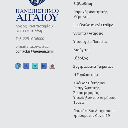
Βιβλιοθήκη
Παροχές Φοιτητικής
Μέριμνας
Συμβουλευτικοί Σταθμοί
Λόφος Πανεπιστημίου
81100 Μυτιλήνη
Έντυπα / Αιτήσεις
Τηλ. 22510 36000
Υπουργείο Παιδείας
e-mail επικοινωνίας:
Διαύγεια
(link sends e-mail)
contactus@aegean.gr
Εύδοξος
Συγγράμματα Τμημάτων
Η Ευρώπη σου
Κώδικας Ηθικής και
Επαγγελματικής
Συμπεριφοράς
Υπαλλήλων του Δημόσιου
Τομέα
Πρωτόκολλα διαχείρισης
κρούσματος Covid-19