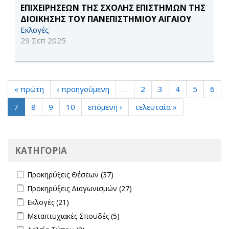
ΕΠΙΧΕΙΡΗΣΕΩΝ ΤΗΣ ΣΧΟΛΗΣ ΕΠΙΣΤΗΜΩΝ ΤΗΣ
ΔΙΟΙΚΗΣΗΣ ΤΟΥ ΠΑΝΕΠΙΣΤΗΜΙΟΥ ΑΙΓΑΙΟΥ
Εκλογές
29 Σεπ 2025
« πρώτη
‹ προηγούμενη
…
2
3
4
5
6
7
8
9
10
επόμενη ›
τελευταία »
ΚΑΤΗΓΟΡΙΑ
Apply Προκηρύξεις Θέσεων filter
Apply Προκηρύξεις Θέσεων
Προκηρύξεις Θέσεων (37)
filter
Apply Προκηρύξεις Διαγωνισμών filter
Apply Προκηρύξεις
Προκηρύξεις Διαγωνισμών (27)
Διαγωνισμών filter
Apply Εκλογές filter
Apply Εκλογές filter
Εκλογές (21)
Apply Μεταπτυχιακές Σπουδές filter
Apply Μεταπτυχιακές Σπουδές
Μεταπτυχιακές Σπουδές (5)
filter
Apply Δελτία Τύπου filter
Apply Δελτία Τύπου filter