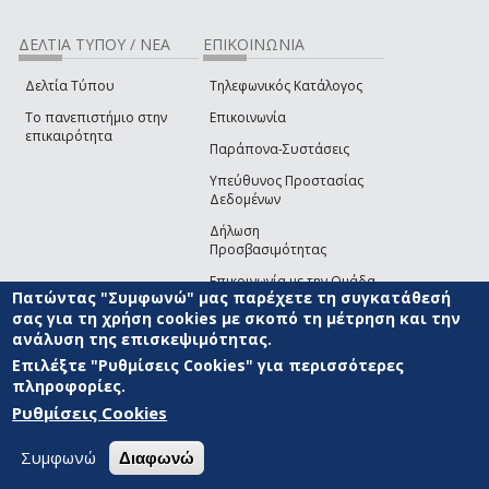
ΔΕΛΤΙΑ ΤΥΠΟΥ / ΝΕΑ
ΕΠΙΚΟΙΝΩΝΙΑ
Δελτία Τύπου
Τηλεφωνικός Κατάλογος
Το πανεπιστήμιο στην
Επικοινωνία
επικαιρότητα
Παράπονα-Συστάσεις
Υπεύθυνος Προστασίας
Δεδομένων
Δήλωση
Προσβασιμότητας
Επικοινωνία με την Ομάδα
Πατώντας "Συμφωνώ" μας παρέχετε τη συγκατάθεσή
Ανάπτυξης του site
(link sends e-mail)
σας για τη χρήση cookies με σκοπό τη μέτρηση και την
ανάλυση της επισκεψιμότητας.
© ΠΑΝΕΠΙΣΤΗΜΙΟ ΑΙΓΑΙΟΥ
ΟΡΟΙ ΧΡΗΣΗΣ
ΠΟΛΙΤΙΚΗ COOKIES
ΟΜΑΔΑ
ΑΝΑΠΤΥΞΗΣ
Επιλέξτε "Ρυθμίσεις Cookies" για περισσότερες
πληροφορίες.
Ρυθμίσεις Cookies
Συμφωνώ
Διαφωνώ