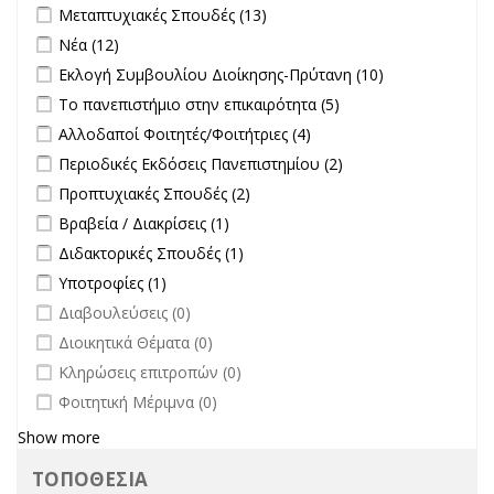
Apply Μεταπτυχιακές Σπουδές filter
Apply Μεταπτυχιακές
Μεταπτυχιακές Σπουδές (13)
Σπουδές filter
Apply Νέα filter
Apply Νέα filter
Νέα (12)
Apply Εκλογή Συμβουλίου Διοίκησης-Πρύτανη filter
Apply
Εκλογή Συμβουλίου Διοίκησης-Πρύτανη (10)
Εκλογή
Apply Το πανεπιστήμιο στην επικαιρότητα filter
Apply Το
Το πανεπιστήμιο στην επικαιρότητα (5)
Συμβουλίου
πανεπιστήμιο στην
Apply Αλλοδαποί Φοιτητές/Φοιτήτριες filter
Apply Αλλοδαποί
Αλλοδαποί Φοιτητές/Φοιτήτριες (4)
Διοίκησης-
επικαιρότητα filter
Φοιτητές/Φοιτήτριες
Πρύτανη
Apply Περιοδικές Εκδόσεις Πανεπιστημίου filter
Apply Περιοδικές
Περιοδικές Εκδόσεις Πανεπιστημίου (2)
filter
filter
Εκδόσεις
Apply Προπτυχιακές Σπουδές filter
Apply Προπτυχιακές Σπουδές
Προπτυχιακές Σπουδές (2)
Πανεπιστημίου
filter
Apply Βραβεία / Διακρίσεις filter
Apply Βραβεία / Διακρίσεις filter
Βραβεία / Διακρίσεις (1)
filter
Apply Διδακτορικές Σπουδές filter
Apply Διδακτορικές Σπουδές
Διδακτορικές Σπουδές (1)
filter
Apply Υποτροφίες filter
Apply Υποτροφίες filter
Υποτροφίες (1)
undefined
Διαβουλεύσεις (0)
undefined
Διοικητικά Θέματα (0)
undefined
Κληρώσεις επιτροπών (0)
undefined
Φοιτητική Μέριμνα (0)
Show more
ΤΟΠΟΘΕΣΙΑ