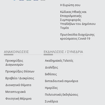
Η Ευρώπη σου
Κώδικας Ηθικής και
Επαγγελματικής
Συμπεριφοράς
Υπαλλήλων του Δημόσιου
Τομέα
Πρωτόκολλα διαχείρισης
κρούσματος Covid-19
ΑΝΑΚΟΙΝΩΣΕΙΣ
ΕΚΔΗΛΩΣΕΙΣ / ΣΥΝΕΔΡΙΑ
Προκηρύξεις
Ακαδημαϊκές Τελετές
Διαγωνισμών
Διαλέξεις
Προκηρύξεις Θέσεων
Εκθέσεις
Βραβεία / Διακρίσεις
Εκπαιδευτικά σεμινάρια
Διοικητικά Θέματα
Ημερίδες
Μεταπτυχιακά
Πολιτιστικές Εκδηλώσεις
Φοιτητική Μέριμνα
Συνέδρια