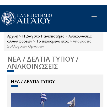
Παράκαμψη προς το κυρίως περιεχόμενο
Toggle
navigat
Αρχική
>
Η Ζωή στο Πανεπιστήμιο
>
Ανακοινώσεις
Είστε εδώ
άλλων φορέων
>
Το περασμένο έτος
>
Αποφάσεις
Συλλογικών Οργάνων
ΝΕΑ / ΔΕΛΤΙΑ ΤΥΠΟΥ /
ΑΝΑΚΟΙΝΩΣΕΙΣ
ΝΕΑ / ΔΕΛΤΙΑ ΤΥΠΟΥ