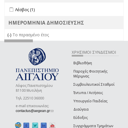
Apply Λέσβος filter
Apply Λέσβος filter
Λέσβος (1)
ΗΜΕΡΟΜΗΝΙΑ ΔΗΜΟΣΙΕΥΣΗΣ
(-)
Remove Το περασμένο έτος filter
Το περασμένο έτος
ΧΡΗΣΙΜΟΙ ΣΥΝΔΕΣΜΟΙ
Βιβλιοθήκη
Παροχές Φοιτητικής
Μέριμνας
Συμβουλευτικοί Σταθμοί
Λόφος Πανεπιστημίου
81100 Μυτιλήνη
Έντυπα / Αιτήσεις
Τηλ. 22510 36000
Υπουργείο Παιδείας
e-mail επικοινωνίας:
Διαύγεια
(link sends e-mail)
contactus@aegean.gr
Εύδοξος
Συγγράμματα Τμημάτων