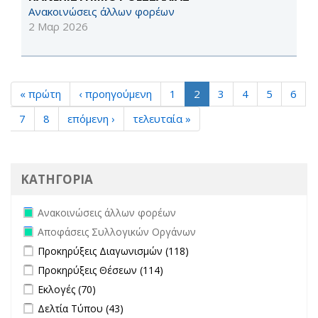
Ανακοινώσεις άλλων φορέων
2 Μαρ 2026
« πρώτη
‹ προηγούμενη
1
2
3
4
5
6
7
8
επόμενη ›
τελευταία »
ΚΑΤΗΓΟΡΙΑ
Remove Ανακοινώσεις άλλων φορέων filter
Ανακοινώσεις άλλων φορέων
Remove Αποφάσεις Συλλογικών Οργάνων filter
Αποφάσεις Συλλογικών Οργάνων
Apply Προκηρύξεις Διαγωνισμών filter
Apply Προκηρύξεις
Προκηρύξεις Διαγωνισμών (118)
Διαγωνισμών filter
Apply Προκηρύξεις Θέσεων filter
Apply Προκηρύξεις Θέσεων
Προκηρύξεις Θέσεων (114)
filter
Apply Εκλογές filter
Apply Εκλογές filter
Εκλογές (70)
Apply Δελτία Τύπου filter
Apply Δελτία Τύπου filter
Δελτία Τύπου (43)