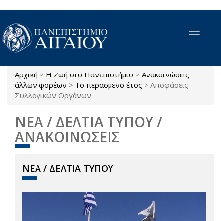
Παράκαμψη προς το κυρίως περιεχόμενο
Toggle
navigat
Αρχική
>
Η Ζωή στο Πανεπιστήμιο
>
Ανακοινώσεις
Είστε εδώ
άλλων φορέων
>
Το περασμένο έτος
>
Αποφάσεις
Συλλογικών Οργάνων
ΝΕΑ / ΔΕΛΤΙΑ ΤΥΠΟΥ /
ΑΝΑΚΟΙΝΩΣΕΙΣ
ΝΕΑ / ΔΕΛΤΙΑ ΤΥΠΟΥ