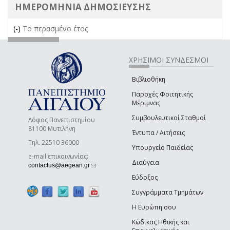
ΗΜΕΡΟΜΗΝΙΑ ΔΗΜΟΣΙΕΥΣΗΣ
(-)
Remove Το περασμένο έτος filter
Το περασμένο έτος
ΧΡΗΣΙΜΟΙ ΣΥΝΔΕΣΜΟΙ
Βιβλιοθήκη
Παροχές Φοιτητικής
Μέριμνας
Συμβουλευτικοί Σταθμοί
Λόφος Πανεπιστημίου
81100 Μυτιλήνη
Έντυπα / Αιτήσεις
Τηλ. 22510 36000
Υπουργείο Παιδείας
e-mail επικοινωνίας:
Διαύγεια
(link sends e-mail)
contactus@aegean.gr
Εύδοξος
Συγγράμματα Τμημάτων
Η Ευρώπη σου
Κώδικας Ηθικής και