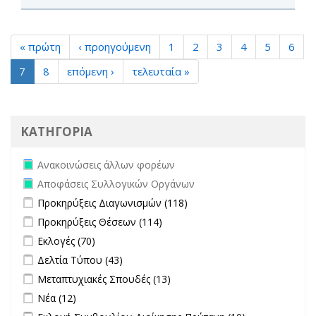
« πρώτη
‹ προηγούμενη
1
2
3
4
5
6
7
8
επόμενη ›
τελευταία »
ΚΑΤΗΓΟΡΙΑ
Remove Ανακοινώσεις άλλων φορέων filter
Ανακοινώσεις άλλων φορέων
Remove Αποφάσεις Συλλογικών Οργάνων filter
Αποφάσεις Συλλογικών Οργάνων
Apply Προκηρύξεις Διαγωνισμών filter
Apply Προκηρύξεις
Προκηρύξεις Διαγωνισμών (118)
Διαγωνισμών filter
Apply Προκηρύξεις Θέσεων filter
Apply Προκηρύξεις Θέσεων
Προκηρύξεις Θέσεων (114)
filter
Apply Εκλογές filter
Apply Εκλογές filter
Εκλογές (70)
Apply Δελτία Τύπου filter
Apply Δελτία Τύπου filter
Δελτία Τύπου (43)
Apply Μεταπτυχιακές Σπουδές filter
Apply Μεταπτυχιακές
Μεταπτυχιακές Σπουδές (13)
Σπουδές filter
Apply Νέα filter
Apply Νέα filter
Νέα (12)
Apply Εκλογή Συμβουλίου Διοίκησης-Πρύτανη filter
Apply