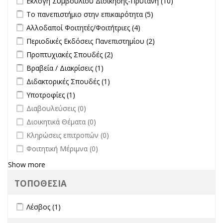
Εκλογή Συμβουλίου Διοίκησης-Πρύτανη (10)
Εκλογή
Apply Το πανεπιστήμιο στην επικαιρότητα filter
Apply Το
Το πανεπιστήμιο στην επικαιρότητα (5)
Συμβουλίου
πανεπιστήμιο στην
Apply Αλλοδαποί Φοιτητές/Φοιτήτριες filter
Apply Αλλοδαποί
Αλλοδαποί Φοιτητές/Φοιτήτριες (4)
Διοίκησης-
επικαιρότητα filter
Φοιτητές/Φοιτήτριες
Πρύτανη
Apply Περιοδικές Εκδόσεις Πανεπιστημίου filter
Apply Περιοδικές
Περιοδικές Εκδόσεις Πανεπιστημίου (2)
filter
filter
Εκδόσεις
Apply Προπτυχιακές Σπουδές filter
Apply Προπτυχιακές Σπουδές
Προπτυχιακές Σπουδές (2)
Πανεπιστημίου
filter
Apply Βραβεία / Διακρίσεις filter
Apply Βραβεία / Διακρίσεις filter
Βραβεία / Διακρίσεις (1)
filter
Apply Διδακτορικές Σπουδές filter
Apply Διδακτορικές Σπουδές
Διδακτορικές Σπουδές (1)
filter
Apply Υποτροφίες filter
Apply Υποτροφίες filter
Υποτροφίες (1)
undefined
Διαβουλεύσεις (0)
undefined
Διοικητικά Θέματα (0)
undefined
Κληρώσεις επιτροπών (0)
undefined
Φοιτητική Μέριμνα (0)
Show more
ΤΟΠΟΘΕΣΙΑ
Apply Λέσβος filter
Apply Λέσβος filter
Λέσβος (1)