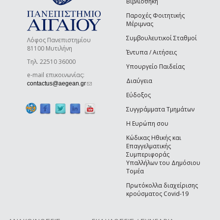
Βιβλιοθήκη
Παροχές Φοιτητικής
Μέριμνας
Συμβουλευτικοί Σταθμοί
Λόφος Πανεπιστημίου
81100 Μυτιλήνη
Έντυπα / Αιτήσεις
Τηλ. 22510 36000
Υπουργείο Παιδείας
e-mail επικοινωνίας:
Διαύγεια
(link sends e-mail)
contactus@aegean.gr
Εύδοξος
Συγγράμματα Τμημάτων
Η Ευρώπη σου
Κώδικας Ηθικής και
Επαγγελματικής
Συμπεριφοράς
Υπαλλήλων του Δημόσιου
Τομέα
Πρωτόκολλα διαχείρισης
κρούσματος Covid-19