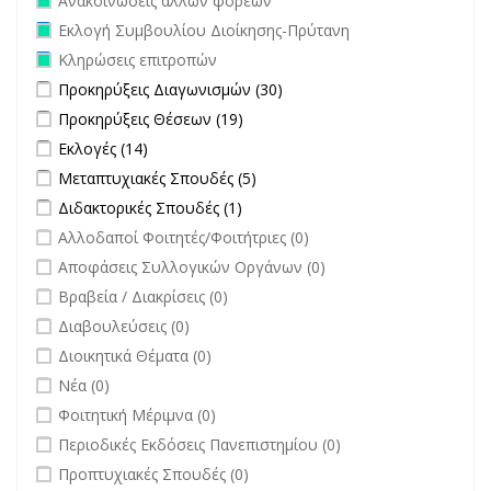
Ανακοινώσεις άλλων φορέων
Remove Εκλογή Συμβουλίου Διοίκησης-Πρύτανη filter
Εκλογή Συμβουλίου Διοίκησης-Πρύτανη
Remove Κληρώσεις επιτροπών filter
Κληρώσεις επιτροπών
Apply Προκηρύξεις Διαγωνισμών filter
Apply Προκηρύξεις
Προκηρύξεις Διαγωνισμών (30)
Διαγωνισμών filter
Apply Προκηρύξεις Θέσεων filter
Apply Προκηρύξεις Θέσεων
Προκηρύξεις Θέσεων (19)
filter
Apply Εκλογές filter
Apply Εκλογές filter
Εκλογές (14)
Apply Μεταπτυχιακές Σπουδές filter
Apply Μεταπτυχιακές Σπουδές
Μεταπτυχιακές Σπουδές (5)
filter
Apply Διδακτορικές Σπουδές filter
Apply Διδακτορικές Σπουδές
Διδακτορικές Σπουδές (1)
filter
undefined
Αλλοδαποί Φοιτητές/Φοιτήτριες (0)
undefined
Αποφάσεις Συλλογικών Οργάνων (0)
undefined
Βραβεία / Διακρίσεις (0)
undefined
Διαβουλεύσεις (0)
undefined
Διοικητικά Θέματα (0)
undefined
Νέα (0)
undefined
Φοιτητική Μέριμνα (0)
undefined
Περιοδικές Εκδόσεις Πανεπιστημίου (0)
undefined
Προπτυχιακές Σπουδές (0)