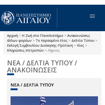
Παράκαμψη προς το κυρίως περιεχόμενο
Toggle
navigat
Αρχική
>
Η Ζωή στο Πανεπιστήμιο
>
Ανακοινώσεις
Είστε εδώ
άλλων φορέων
>
Το περασμένο έτος
>
Δελτία Τύπου
>
Εκλογή Συμβουλίου Διοίκησης-Πρύτανη
>
Χίος
>
Κληρώσεις επιτροπών
>
Λήμνος
ΝΕΑ / ΔΕΛΤΙΑ ΤΥΠΟΥ /
ΑΝΑΚΟΙΝΩΣΕΙΣ
ΝΕΑ / ΔΕΛΤΙΑ ΤΥΠΟΥ