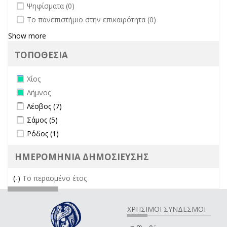
undefined
Ψηφίσματα (0)
undefined
Το πανεπιστήμιο στην επικαιρότητα (0)
Show more
ΤΟΠΟΘΕΣΙΑ
Remove Χίος filter
Χίος
Remove Λήμνος filter
Λήμνος
Apply Λέσβος filter
Apply Λέσβος filter
Λέσβος (7)
Apply Σάμος filter
Apply Σάμος filter
Σάμος (5)
Apply Ρόδος filter
Apply Ρόδος filter
Ρόδος (1)
ΗΜΕΡΟΜΗΝΙΑ ΔΗΜΟΣΙΕΥΣΗΣ
(-)
Remove Το περασμένο έτος filter
Το περασμένο έτος
ΧΡΗΣΙΜΟΙ ΣΥΝΔΕΣΜΟΙ