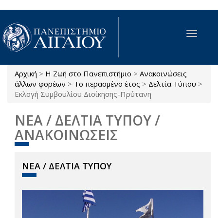
Παράκαμψη προς το κυρίως περιεχόμενο
Toggle
navigat
Αρχική
>
Η Ζωή στο Πανεπιστήμιο
>
Ανακοινώσεις
Είστε εδώ
άλλων φορέων
>
Το περασμένο έτος
>
Δελτία Τύπου
>
Εκλογή Συμβουλίου Διοίκησης-Πρύτανη
ΝΕΑ / ΔΕΛΤΙΑ ΤΥΠΟΥ /
ΑΝΑΚΟΙΝΩΣΕΙΣ
ΝΕΑ / ΔΕΛΤΙΑ ΤΥΠΟΥ