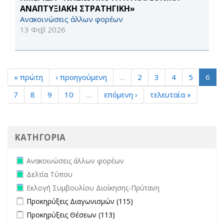
ΑΝΑΠΤΥΞΙΑΚΗ ΣΤΡΑΤΗΓΙΚΗ»
Ανακοινώσεις άλλων φορέων
13 Φεβ 2026
« πρώτη
‹ προηγούμενη
…
2
3
4
5
6
7
8
9
10
…
επόμενη ›
τελευταία »
ΚΑΤΗΓΟΡΙΑ
Remove Ανακοινώσεις άλλων φορέων filter
Ανακοινώσεις άλλων φορέων
Remove Δελτία Τύπου filter
Δελτία Τύπου
Remove Εκλογή Συμβουλίου Διοίκησης-Πρύτανη filter
Εκλογή Συμβουλίου Διοίκησης-Πρύτανη
Apply Προκηρύξεις Διαγωνισμών filter
Apply Προκηρύξεις
Προκηρύξεις Διαγωνισμών (115)
Διαγωνισμών filter
Apply Προκηρύξεις Θέσεων filter
Apply Προκηρύξεις Θέσεων
Προκηρύξεις Θέσεων (113)
filter