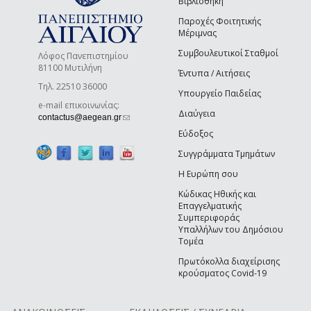
Βιβλιοθήκη
Παροχές Φοιτητικής
Μέριμνας
Συμβουλευτικοί Σταθμοί
Λόφος Πανεπιστημίου
81100 Μυτιλήνη
Έντυπα / Αιτήσεις
Τηλ. 22510 36000
Υπουργείο Παιδείας
e-mail επικοινωνίας:
Διαύγεια
(link sends e-mail)
contactus@aegean.gr
Εύδοξος
Συγγράμματα Τμημάτων
Η Ευρώπη σου
Κώδικας Ηθικής και
Επαγγελματικής
Συμπεριφοράς
Υπαλλήλων του Δημόσιου
Τομέα
Πρωτόκολλα διαχείρισης
κρούσματος Covid-19