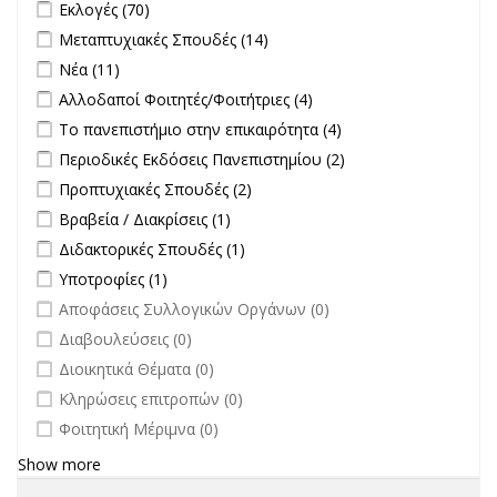
Apply Εκλογές filter
Apply Εκλογές filter
Εκλογές (70)
Apply Μεταπτυχιακές Σπουδές filter
Apply Μεταπτυχιακές
Μεταπτυχιακές Σπουδές (14)
Σπουδές filter
Apply Νέα filter
Apply Νέα filter
Νέα (11)
Apply Αλλοδαποί Φοιτητές/Φοιτήτριες filter
Apply Αλλοδαποί
Αλλοδαποί Φοιτητές/Φοιτήτριες (4)
Φοιτητές/Φοιτήτριες
Apply Το πανεπιστήμιο στην επικαιρότητα filter
Apply Το
Το πανεπιστήμιο στην επικαιρότητα (4)
filter
πανεπιστήμιο στην
Apply Περιοδικές Εκδόσεις Πανεπιστημίου filter
Apply Περιοδικές
Περιοδικές Εκδόσεις Πανεπιστημίου (2)
επικαιρότητα filter
Εκδόσεις
Apply Προπτυχιακές Σπουδές filter
Apply Προπτυχιακές Σπουδές
Προπτυχιακές Σπουδές (2)
Πανεπιστημίου
filter
Apply Βραβεία / Διακρίσεις filter
Apply Βραβεία / Διακρίσεις filter
Βραβεία / Διακρίσεις (1)
filter
Apply Διδακτορικές Σπουδές filter
Apply Διδακτορικές Σπουδές
Διδακτορικές Σπουδές (1)
filter
Apply Υποτροφίες filter
Apply Υποτροφίες filter
Υποτροφίες (1)
undefined
Αποφάσεις Συλλογικών Οργάνων (0)
undefined
Διαβουλεύσεις (0)
undefined
Διοικητικά Θέματα (0)
undefined
Κληρώσεις επιτροπών (0)
undefined
Φοιτητική Μέριμνα (0)
Show more