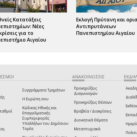
θνείς Κατατάξεις
Εκλογή Πρύτανη και ορι
επιστημίων: Νέες
Αντιπρυτάνεων
κρίσεις για το
Πανεπιστημίου Αιγαίου
επιστήμιο Αιγαίου
ΔΕΣΜΟΙ
ΑΝΑΚΟΙΝΩΣΕΙΣ
ΕΚΔΗΛ
Προκηρύξεις
Ακαδη
Συγγράμματα Τμημάτων
Διαγωνισμών
κής
Διαλέξ
Η Ευρώπη σου
Προκηρύξεις Θέσεων
Εκθέσ
Κώδικας Ηθικής και
Σταθμοί
Βραβεία / Διακρίσεις
Επαγγελματικής
Εκπαι
Συμπεριφοράς
Διοικητικά Θέματα
Υπαλλήλων του Δημόσιου
Ημερί
Τομέα
ίας
Μεταπτυχιακά
Πολιτι