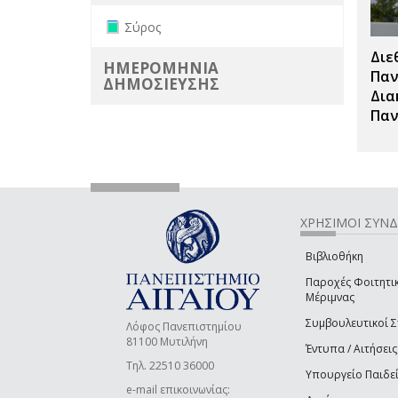
Remove Σύρος filter
Σύρος
Διε
ΗΜΕΡΟΜΗΝΙΑ
Παν
ΔΗΜΟΣΙΕΥΣΗΣ
Δια
Παν
ΧΡΗΣΙΜΟΙ ΣΥΝ
Βιβλιοθήκη
Παροχές Φοιτητι
Μέριμνας
Συμβουλευτικοί 
Λόφος Πανεπιστημίου
81100 Μυτιλήνη
Έντυπα / Αιτήσεις
Τηλ. 22510 36000
Υπουργείο Παιδε
e-mail επικοινωνίας: