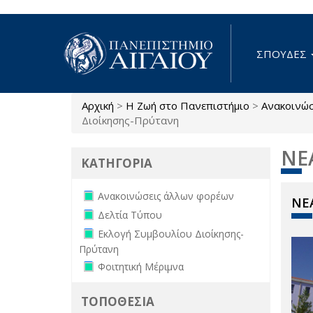
Παράκαμψη προς το κυρίως περιεχόμενο
ΣΠΟΥΔΕΣ
Αρχική
>
Η Ζωή στο Πανεπιστήμιο
>
Ανακοινώ
Είστε εδώ
Διοίκησης-Πρύτανη
ΝΕ
ΚΑΤΗΓΟΡΙΑ
Remove Ανακοινώσεις άλλων
Ανακοινώσεις άλλων φορέων
ΝΕΑ
φορέων filter
Remove Δελτία Τύπου filter
Δελτία Τύπου
Remove Εκλογή Συμβουλίου
Εκλογή Συμβουλίου Διοίκησης-
Διοίκησης-Πρύτανη filter
Πρύτανη
Remove Φοιτητική Μέριμνα filter
Φοιτητική Μέριμνα
ΤΟΠΟΘΕΣΙΑ