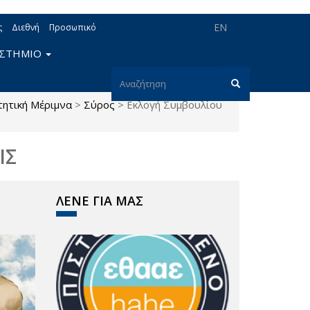
EN
ς
Διεθνή
Προσωπικό
ΙΣΤΗΜΙΟ
Φόρμα
τητική Μέριμνα
>
Σύρος
>
Εκλογή Συμβουλίου
αναζήτησης
Αναζήτηση
ΙΣ
ΛΕΝΕ ΓΙΑ ΜΑΣ