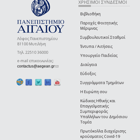
ΧΡΗΣΙΜΟΙ ΣΥΝΔΕΣΜΟΙ
Βιβλιοθήκη
Παροχές Φοιτητικής
Μέριμνας
Συμβουλευτικοί Σταθμοί
Λόφος Πανεπιστημίου
81100 Μυτιλήνη
Έντυπα / Αιτήσεις
Τηλ. 22510 36000
Υπουργείο Παιδείας
e-mail επικοινωνίας:
Διαύγεια
(link sends e-mail)
contactus@aegean.gr
Εύδοξος
Συγγράμματα Τμημάτων
Η Ευρώπη σου
Κώδικας Ηθικής και
Επαγγελματικής
Συμπεριφοράς
Υπαλλήλων του Δημόσιου
Τομέα
Πρωτόκολλα διαχείρισης
κρούσματος Covid-19