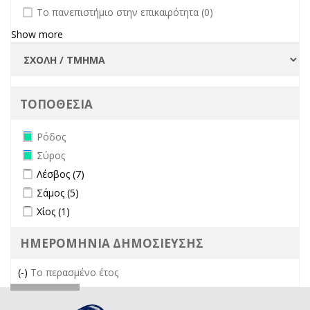
undefined
Το πανεπιστήμιο στην επικαιρότητα (0)
Show more
ΤΟΠΟΘΕΣΙΑ
Remove Ρόδος filter
Ρόδος
Remove Σύρος filter
Σύρος
Apply Λέσβος filter
Apply Λέσβος filter
Λέσβος (7)
Apply Σάμος filter
Apply Σάμος filter
Σάμος (5)
Apply Χίος filter
Apply Χίος filter
Χίος (1)
ΗΜΕΡΟΜΗΝΙΑ ΔΗΜΟΣΙΕΥΣΗΣ
(-)
Remove Το περασμένο έτος filter
Το περασμένο έτος