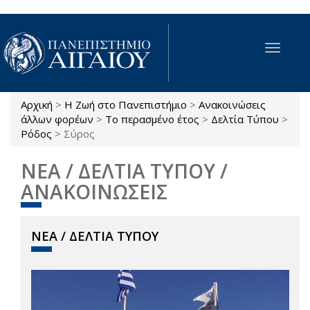
Παράκαμψη προς το κυρίως περιεχόμενο
Toggle
navigat
Αρχική
>
Η Ζωή στο Πανεπιστήμιο
>
Ανακοινώσεις
Είστε εδώ
άλλων φορέων
>
Το περασμένο έτος
>
Δελτία Τύπου
>
Ρόδος
>
Σύρος
ΝΕΑ / ΔΕΛΤΙΑ ΤΥΠΟΥ /
ΑΝΑΚΟΙΝΩΣΕΙΣ
ΝΕΑ / ΔΕΛΤΙΑ ΤΥΠΟΥ